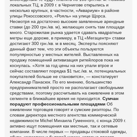
локальных ТЦ, в 2009 г. в Чернигове открылись и
несколько крупных, в частности, «Аквариум» в районе
улицы Рокоссовского, «Рояль» на улице Щорса.
Несмотря на достаточно высокие заявленные арендные
ставки (до 200 грн./кв. м), желающих снять там площади
много. Старожилам рынка удается сдавать квадратные
метры еще дороже, в примеру, в ТЦ «Мегацентр» ставки
достигают 300 грн./кв. м в месяц. Эксперты поясняют
данный факт тем, что эти объекты пользуются
популярностью у местных жителей. Выставленных на
продажу помещений активизация ритейлоров пока не
коснулась. «Хотя за год цены на них упали втрое и
сейчас составляют порядка $1 тыс./кв. м, потенциальных
покупателей больше не становится», — констатирует
Александр Панасюк. По его мнению, большинство
предпринимателей просто не располагают свободными
средствами, поэтому рассчитывать на оживление в этом
сегменте в ближайшее время не приходится.
Сумчан
порадуют профессиональными площадями
Об
оживлении торговцев говорят и сумские риэлторы. По
словам директора местного агентства коммерческой
недвижимости Michel Михаила Гуменного, с конца 2009 г.
активно ищут помещения как местные, так и сетевые
компании. В числе первых — продавцы стоковой одежды,
обуви, косметики и бытовой химии, которые просят