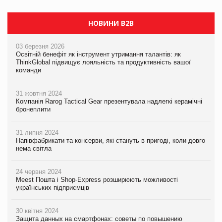
НОВИНИ B2B
03 березня 2026
Освітній бенефіт як інструмент утримання талантів: як
ThinkGlobal підвищує лояльність та продуктивність вашої
команди
31 жовтня 2024
Компанія Rarog Tactical Gear презентувала надлегкі керамічні
бронеплити
31 липня 2024
Напівфабрикати та консерви, які стануть в пригоді, коли довго
нема світла
24 червня 2024
Meest Пошта і Shop-Express розширюють можливості
українських підприємців
30 квітня 2024
Защита данных на смартфонах: советы по повышению