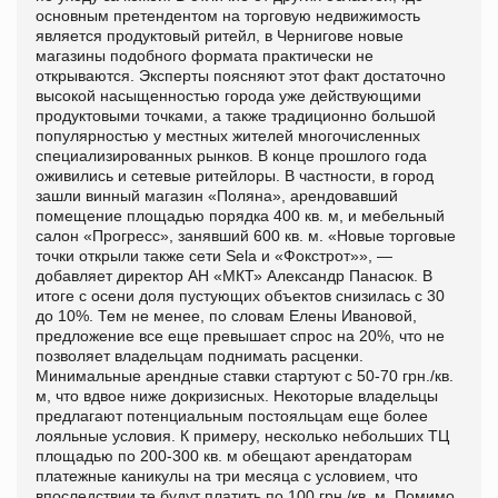
основным претендентом на торговую недвижимость
является продуктовый ритейл, в Чернигове новые
магазины подобного формата практически не
открываются. Эксперты поясняют этот факт достаточно
высокой насыщенностью города уже действующими
продуктовыми точками, а также традиционно большой
популярностью у местных жителей многочисленных
специализированных рынков. В конце прошлого года
оживились и сетевые ритейлоры. В частности, в город
зашли винный магазин «Поляна», арендовавший
помещение площадью порядка 400 кв. м, и мебельный
салон «Прогресс», занявший 600 кв. м. «Новые торговые
точки открыли также сети Sela и «Фокстрот»», —
добавляет директор АН «МКТ» Александр Панасюк. В
итоге с осени доля пустующих объектов снизилась с 30
до 10%. Тем не менее, по словам Елены Ивановой,
предложение все еще превышает спрос на 20%, что не
позволяет владельцам поднимать расценки.
Минимальные арендные ставки стартуют с 50-70 грн./кв.
м, что вдвое ниже докризисных. Некоторые владельцы
предлагают потенциальным постояльцам еще более
лояльные условия. К примеру, несколько небольших ТЦ
площадью по 200-300 кв. м обещают арендаторам
платежные каникулы на три месяца с условием, что
впоследствии те будут платить по 100 грн./кв. м. Помимо