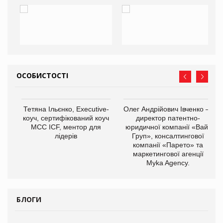
ОСОБИСТОСТІ
,
Тетяна Ільєнко, Executive-
Олег Андрійович Івченко —
ОВ
коуч, сертифікований коуч
директор патентно-
МСС ICF, ментор для
юридичної компанії «Вайз
лідерів
Груп», консалтингової
компанії «Парето» та
маркетингової агенції
Myka Agency.
БЛОГИ