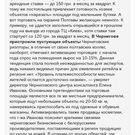
арендные ставки — до 150 грн. в месяц за квадрат. К
тому же постояльцев привлекает готовность хозяев
объектов «нарезать» площади под маленькие бутики. А
вот торговать на окраине Полтавы желающих немного. К
примеру, не удается заполнить открывшийся в прошлом
году на выезде из города ТЦ «Киев», хотя ставки там
стартуют со 120 грн. за квадрат в месяц.
В Чернигове
пристроили пустующие объекты
Черниговские
риэлторы, в отличие от своих полтавских коллег,
наоборот, отмечают активизацию торговцев: с начала
года спрос на помещения вырос на 10-15%. Данная
тенденция стала полной неожиданностью для экспертов,
ведь никаких видимых причин для оживления ритейла в
регионе нет. «Уровень платежеспособности местных
жителей остается достаточно низким», — уверяет
директор Черниговского центра консалтинга Елена
Иванова. Основными претендентами на торговые
площади являются все те же местные предприниматели,
которые ищут небольшие объекты по 20-50 кв. м,
намереваясь приспособить их под одежные и обувные
магазины. Активизировались также продавцы косметики,
что г-жа Иванова поясняет крепкими связями
черниговских бизнесменов с белорусскими
производителями, поставляющими в регион продукцию
по уходу за кожей. В отличие от других областей, где