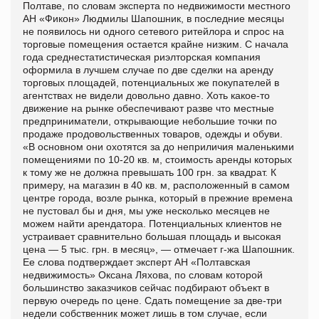
Полтаве, по словам эксперта по недвижимости местного
АН «Фикон» Людмилы Шапошник, в последние месяцы
не появилось ни одного сетевого ритейлора и спрос на
торговые помещения остается крайне низким. С начала
года среднестатистическая риэлторская компания
оформила в лучшем случае по две сделки на аренду
торговых площадей, потенциальных же покупателей в
агентствах не видели довольно давно. Хоть какое-то
движение на рынке обеспечивают разве что местные
предприниматели, открывающие небольшие точки по
продаже продовольственных товаров, одежды и обуви.
«В основном они охотятся за до неприличия маленькими
помещениями по 10-20 кв. м, стоимость аренды которых
к тому же не должна превышать 100 грн. за квадрат. К
примеру, на магазин в 40 кв. м, расположенный в самом
центре города, возле рынка, который в прежние времена
не пустовал бы и дня, мы уже несколько месяцев не
можем найти арендатора. Потенциальных клиентов не
устраивает сравнительно большая площадь и высокая
цена — 5 тыс. грн. в месяц», — отмечает г-жа Шапошник.
Ее слова подтверждает эксперт АН «Полтавская
недвижимость» Оксана Ляхова, по словам которой
большинство заказчиков сейчас подбирают объект в
первую очередь по цене. Сдать помещение за две-три
недели собственник может лишь в том случае, если