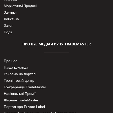
Маркетинг&Продажі
Закупки
Логістика
Закон
Події
ПРО В2В МЕДІА-ГРУПУ TRADEMASTER
Про нас
Наша команда
Реклама на порталі
Тренінговий центр
Конференції TradeMaster
Національні Премії
Журнал TradeMaster
Портал про Private Label