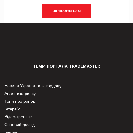
написати нам
ТЕМИ ПОРТАЛА TRADEMASTER
Новини України та закордону
Аналітика ринку
Топи про ринок
Інтерв’ю
Відео-тренінги
Світовий досвід
Інновації