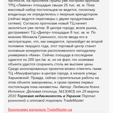
частности, на проспекте Лушпы уже построен крупный
ТРЦ «Лавина» площадью свыше 25 тыс. кв. м. Пока
массовый набор постояльцев не ведется, поскольку
владельцы не определились с якорным арендатором
(сейчас ведутся переговоры с двумя продуктовыми
сетями). Согласно прогнозам новый ТЦ начнет
заселяться уже летом. В центре города, возле рынка,
достраивают ТЦ «Днепр» площадью 8 тыс. кв. м. По
мнению Михаила Гуменного, после ввода его в
эксплуатацию, что, как ожидается, произойдет во второй
половине текущего года, этот торговый центр станет
основным конкурентом расположенного неподалеку
универмага «Киев». Сейчас площади в последнем
сдаются по 200 грн./кв. м, но не факт, что хозяевам
объекта удастся сохранить столь же высокие цены.
Среди анонсированных проектов можно отметить также
ТЦ «Мануфактура» в центре города, в начале улицы
Харьковской. Правда, сейчас строительные работы на
этом объекте заморожены, и сроки приема первых
постояльцев пока неизвестны.
Автор: Людмила Ксенз
Источник: Деловая столица,
№13(463) от 29 марта
2010
Торговая недвижимость в Украине
Портал
розничной и оптовой торговли TradeMaster
Ексклюзивні матеріали TradeMaster.ua