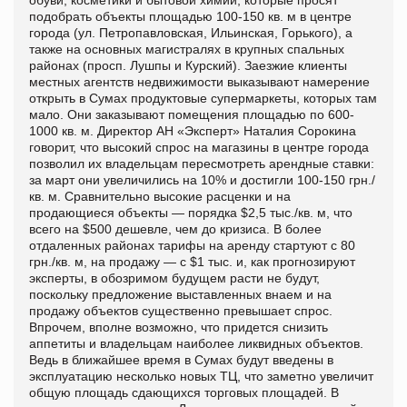
подобрать объекты площадью 100-150 кв. м в центре
города (ул. Петропавловская, Ильинская, Горького), а
также на основных магистралях в крупных спальных
районах (просп. Лушпы и Курский). Заезжие клиенты
местных агентств недвижимости выказывают намерение
открыть в Сумах продуктовые супермаркеты, которых там
мало. Они заказывают помещения площадью по 600-
1000 кв. м. Директор АН «Эксперт» Наталия Сорокина
говорит, что высокий спрос на магазины в центре города
позволил их владельцам пересмотреть арендные ставки:
за март они увеличились на 10% и достигли 100-150 грн./
кв. м. Сравнительно высокие расценки и на
продающиеся объекты — порядка $2,5 тыс./кв. м, что
всего на $500 дешевле, чем до кризиса. В более
отдаленных районах тарифы на аренду стартуют с 80
грн./кв. м, на продажу — с $1 тыс. и, как прогнозируют
эксперты, в обозримом будущем расти не будут,
поскольку предложение выставленных внаем и на
продажу объектов существенно превышает спрос.
Впрочем, вполне возможно, что придется снизить
аппетиты и владельцам наиболее ликвидных объектов.
Ведь в ближайшее время в Сумах будут введены в
эксплуатацию несколько новых ТЦ, что заметно увеличит
общую площадь сдающихся торговых площадей. В