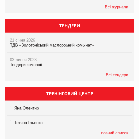
Всі журнали
ТЕНДЕРИ
21 січня 2026
ТДВ «Золотоніський маслоробний комбінат»
03 липня 2023
Тендери компанії
Всі тендери
ТРЕНІНГОВИЙ ЦЕНТР
Яна Олентир
Тетяна Ільєнко
повний список