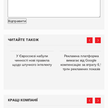
ЧИТАЙТЕ ТАКОЖ
У Євросоюзі набули
Рекламна платформа
го
чинності нові правила
вимагає від Google
щодо штучного інтелекту
компенсацію за втрату 6,9
трлн рекламних показів
КРАЩІ КОМПАНІЇ