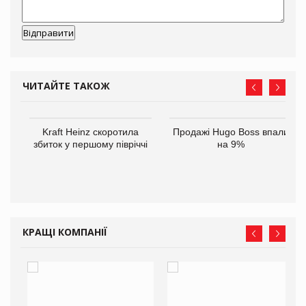
ЧИТАЙТЕ ТАКОЖ
ам
Kraft Heinz скоротила
Продажі Hugo Boss впали
іше
збиток у першому півріччі
на 9%
КРАЩІ КОМПАНІЇ