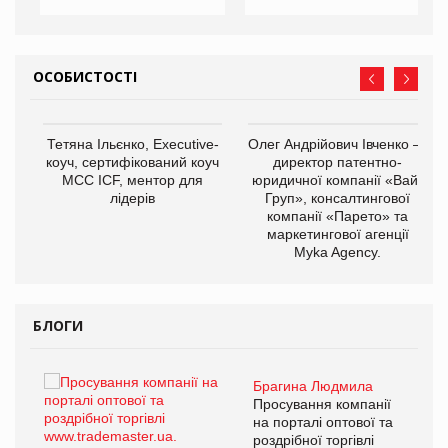
ОСОБИСТОСТІ
,
Тетяна Ільєнко, Executive-
Олег Андрійович Івченко —
ОВ
коуч, сертифікований коуч
директор патентно-
МСС ICF, ментор для
юридичної компанії «Вайз
лідерів
Груп», консалтингової
компанії «Парето» та
маркетингової агенції
Myka Agency.
БЛОГИ
Брагина Людмила
ї
Просування компанії
а
на порталі оптової та
роздрібної торгівлі