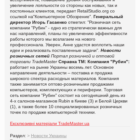
увеличение лояльности со стороны как новых, так и
постоянных клиентов, передает RetailStudio.org со
ссылкой на"Компьютерное Обозрение".
Генеральный
директор Игорь Гасаенко
отметил: "Розничная сеть
компании "Рубин" - одно из стратегически важных для
нас направлений, планы по увеличению эффективности
работы которого мы возлагаем на нового
профессионала. Уверен, Анне удастся воплотить наши
идеи и реализовать поставленные задачи".
Новости
розничных сетей
Портал розничной и оптовой
торговли TradeMaster
Справка ТМ:
Компания "Рубин":
работает на рынке Украины восемь лет. Основное
направление деятельности – поставка и продажа
широкого спектра расходных материалов. Компания
также занимается оптово-розничными продажами
компьютеров, комплектующих и периферии. Торговая
сеть компании "Рубин" состоит на сегодняшний день из
4-х салонов-магазинов Rubin в Киеве (3) и Белой Церкви
(1), а также более 10 специализированных розничных
точек по продаже компьютерной техники.
Ексклюзивні матеріали TradeMaster.ua
Раздел:
>
Новости Украины