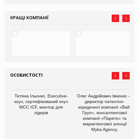
КРАЩІ КОМПАНІЇ
ОСОБИСТОСТІ
,
Тетяна Ільєнко, Executive-
Олег Андрійович Івченко —
ОВ
коуч, сертифікований коуч
директор патентно-
МСС ICF, ментор для
юридичної компанії «Вайз
лідерів
Груп», консалтингової
компанії «Парето» та
маркетингової агенції
Myka Agency.