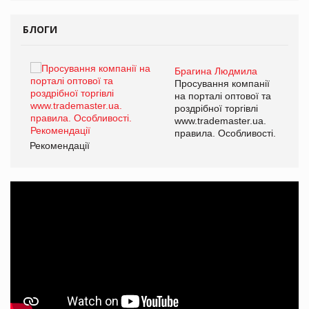
БЛОГИ
Брагина Людмила
ї
Просування компанії
а
на порталі оптової та
роздрібної торгівлі
www.trademaster.ua.
і.
правила. Особливості.
Рекомендації
Ре