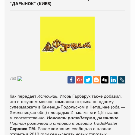
"ДАРЫНОК" (КИЕВ)
760
Как передает
Источник
, Игорь Гарбарук также добавил,
что в текущем месяце компания открыла по одному
супермаркету в Каменце-Подольском и Нетишине (оба —
Хмельницкая обл.) площадью 2 тыс. кв. м и 1,8 тыс. кв.
м соответственно.
Новости ритейлеров, развитие
Портал розничной и оптовой торговли TradeMaster
Справка ТМ:
Ранее компания сообщала о планах
открыть в 2010 году семь-десять новых торговых