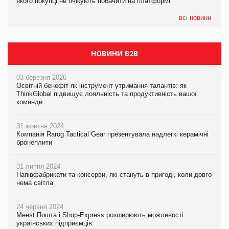
якого покупці не очікують побачити на платформі
Мережа супермаркетів VARUS купує мережу магазинів
формату convenience store КОЛО: об’єднана компанія
налічуватиме 374 магазини
всі новини
НОВИНИ B2B
03 березня 2026
Освітній бенефіт як інструмент утримання талантів: як
ThinkGlobal підвищує лояльність та продуктивність вашої
команди
31 жовтня 2024
Компанія Rarog Tactical Gear презентувала надлегкі керамічні
бронеплити
31 липня 2024
Напівфабрикати та консерви, які стануть в пригоді, коли довго
нема світла
24 червня 2024
Meest Пошта і Shop-Express розширюють можливості
українських підприємців