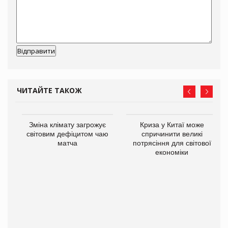
ЧИТАЙТЕ ТАКОЖ
Зміна клімату загрожує
Криза у Китаї може
ne
світовим дефіцитом чаю
спричинити великі
матча
потрясіння для світової
економіки