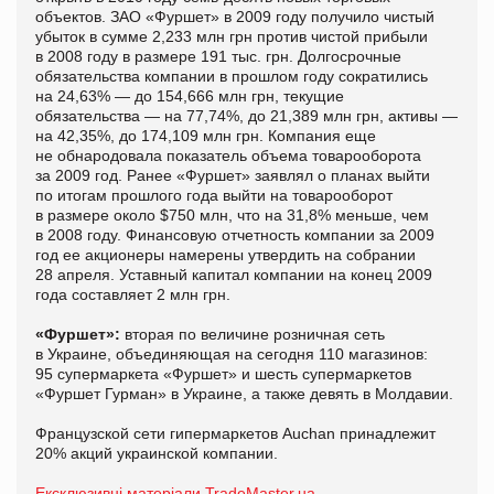
объектов. ЗАО «Фуршет» в 2009 году получило чистый
убыток в сумме 2,233 млн грн против чистой прибыли
в 2008 году в размере 191 тыс. грн. Долгосрочные
обязательства компании в прошлом году сократились
на 24,63% — до 154,666 млн грн, текущие
обязательства — на 77,74%, до 21,389 млн грн, активы —
на 42,35%, до 174,109 млн грн. Компания еще
не обнародовала показатель объема товарооборота
за 2009 год. Ранее «Фуршет» заявлял о планах выйти
по итогам прошлого года выйти на товарооборот
в размере около $750 млн, что на 31,8% меньше, чем
в 2008 году. Финансовую отчетность компании за 2009
год ее акционеры намерены утвердить на собрании
28 апреля. Уставный капитал компании на конец 2009
года составляет 2 млн грн.
«Фуршет»:
вторая по величине розничная сеть
в Украине, объединяющая на сегодня 110 магазинов:
95 супермаркета «Фуршет» и шесть супермаркетов
«Фуршет Гурман» в Украине, а также девять в Молдавии.
Французской сети гипермаркетов Auchan принадлежит
20% акций украинской компании.
Ексклюзивні матеріали TradeMaster.ua