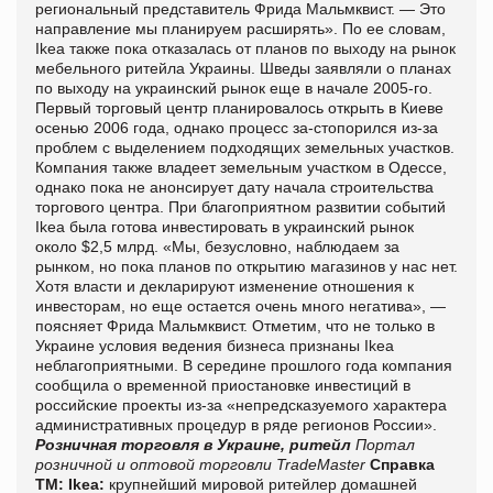
региональный представитель Фрида Мальмквист. — Это
направление мы планируем расширять». По ее словам,
Ikea также пока отказалась от планов по выходу на рынок
мебельного ритейла Украины. Шведы заявляли о планах
по выходу на украинский рынок еще в начале 2005-го.
Первый торговый центр планировалось открыть в Киеве
осенью 2006 года, однако процесс за-стопорился из-за
проблем с выделением подходящих земельных участков.
Компания также владеет земельным участком в Одессе,
однако пока не анонсирует дату начала строительства
торгового центра. При благоприятном развитии событий
Ikea была готова инвестировать в украинский рынок
около $2,5 млрд. «Мы, безусловно, наблюдаем за
рынком, но пока планов по открытию магазинов у нас нет.
Хотя власти и декларируют изменение отношения к
инвесторам, но еще остается очень много негатива», —
поясняет Фрида Мальмквист. Отметим, что не только в
Украине условия ведения бизнеса признаны Ikea
неблагоприятными. В середине прошлого года компания
сообщила о временной приостановке инвестиций в
российские проекты из-за «непредсказуемого характера
административных процедур в ряде регионов России».
Розничная торговля в Украине, ритейл
Портал
розничной и оптовой торговли TradeMaster
Справка
ТМ:
Ikea:
крупнейший мировой ритейлер домашней