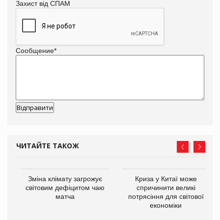
Захист від СПАМ
Сообщение
*
ЧИТАЙТЕ ТАКОЖ
Зміна клімату загрожує
Криза у Китаї може
ne
світовим дефіцитом чаю
спричинити великі
матча
потрясіння для світової
економіки