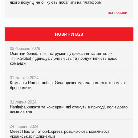
якого покупці не очікують побачити на платформі
Мережа супермаркетів VARUS купує мережу магазинів
формату convenience store КОЛО: об’єднана компанія
налічуватиме 374 магазини
всі новини
НОВИНИ B2B
03 березня 2026
Освітній бенефіт як інструмент утримання талантів: як
ThinkGlobal підвищує лояльність та продуктивність вашої
команди
31 жовтня 2024
Компанія Rarog Tactical Gear презентувала надлегкі керамічні
бронеплити
31 липня 2024
Напівфабрикати та консерви, які стануть в пригоді, коли довго
нема світла
24 червня 2024
Meest Пошта і Shop-Express розширюють можливості
українських підприємців