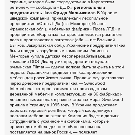
Украине, которое было сосредоточено в Карпатском
регионе», — сообщила «ДЕЛУ»
региональный
представитель Ikea Фрида Мальмквист.
В Украине
шведской компании принадлежали лесопильное
предприятие «Стен ЛТД» (пгт Межгорье, Ивано-
Франковская обл.), мебельная фабрика «Проза ЛТД» и
предприятие «Карпаты», которое занимается распилом
леса и производством заготовок (оба — пгт Большой
Бычков, Закарпатская обл.). Украинские предприятия Ikea
были проданы зарубежным компаниям. Активы в
Межгорье купила датская лесоперерабатывающая
компания DDS. Два других предприятия покупает
румынская Plimat — сделка должна быть закрыта на этой
неделе. Украинские предприятия Ikea производили
мебель для российского рынка. Продажа осуществлялась
через дочернее предприятие Ikea — Swedwood
International, которое занимается производством
деревянной мебели и комплектующих на 36 фабриках и
лесопильных заводах в разных странах мира. Swedwood
пришла в Украину в 1995 году. В Украине продолжает
работать торговый дом Ikea, который координирует
поставки мебели на экспорт. Компания будет и дальше
сотрудничать с украинскими фабриками, которые
производят мебель для нее. «В основном она
поставляется на рынок России, — поясняет