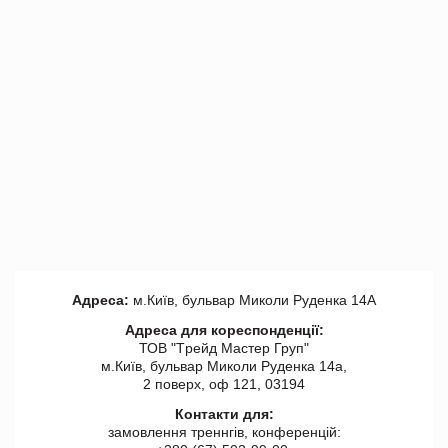
Адреса:
м.Київ, бульвар Миколи Руденка 14А
Адреса для кореспонденції:
ТОВ "Tрейд Мастер Груп"
м.Київ, бульвар Миколи Руденка 14а,
2 поверх, оф 121, 03194
Контакти для:
замовлення треннгів, конференцій: