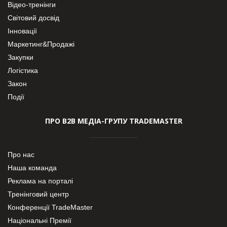
Відео-тренінги
Світовий досвід
Інновації
Маркетинг&Продажі
Закупки
Логістика
Закон
Події
ПРО В2В МЕДІА-ГРУПУ TRADEMASTER
Про нас
Наша команда
Реклама на порталі
Тренінговий центр
Конференції TradeMaster
Національні Премії