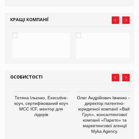
КРАЩІ КОМПАНІЇ
ОСОБИСТОСТІ
,
Тетяна Ільєнко, Executive-
Олег Андрійович Івченко —
ОВ
коуч, сертифікований коуч
директор патентно-
МСС ICF, ментор для
юридичної компанії «Вайз
лідерів
Груп», консалтингової
компанії «Парето» та
маркетингової агенції
Myka Agency.