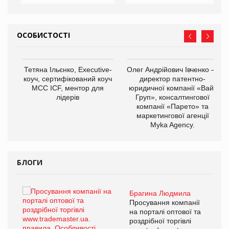
ОСОБИСТОСТІ
,
Тетяна Ільєнко, Executive-
Олег Андрійович Івченко —
ОВ
коуч, сертифікований коуч
директор патентно-
МСС ICF, ментор для
юридичної компанії «Вайз
лідерів
Груп», консалтингової
компанії «Парето» та
маркетингової агенції
Myka Agency.
БЛОГИ
Брагина Людмила
ї
Просування компанії
а
на порталі оптової та
роздрібної торгівлі