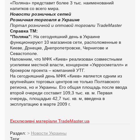
«Поляна» представит более 3 тыс. наименований
напитков со всего мира.
Новости розничных сетей
Розничная торговля в Украине
Портал розничной и оптовой торговли TradeMaster
Справка ТМ:
"Поляна":
На сегодняшний день в Украине
функционируют 10 магазинов сети, расположенные в
Киеве, Донецке, Днепропетровске, Чернигове и
Севастополе.
Напомним, что МФК «Киев» реализован совместными
усилиями местной власти, концерном «Укрросметалл» и
брокером проекта – компанией УТГ.
На сегодняшний день МФК «Киев» является одним из
крупнейших торговых центров не только Полтавского
региона, но и Украины. Его общая площадь после ввода
второй очереди составит 109,3 тыс. кв. м. Первая
очередь, площадью 42,7 тыс. кв. м, введена в
эксплуатацию в марте 2009 г.
Ексклюзивні матеріали TradeMaster.ua
Раздел:
>
Новости Украины
Теги: