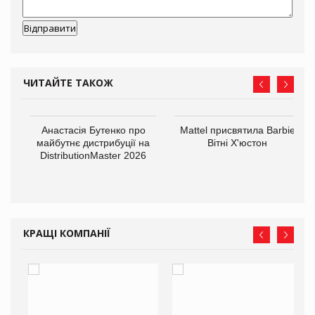
ЧИТАЙТЕ ТАКОЖ
Анастасія Бутенко про
Mattel присвятила Barbie
оди
майбутнє дистрибуції на
Вітні Х'юстон
DistributionMaster 2026
КРАЩІ КОМПАНІЇ