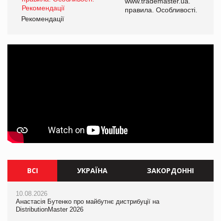
www.trademaster.ua.
і.
правила. Особливості.
Рекомендації
Ре
ВСІ
УКРАЇНА
ЗАКОРДОННІ
10.08.2026
10.08.2026
10.08.2026
Анастасія Бутенко про майбутнє дистрибуції на
Анастасія Бутенко про майбутнє дистрибуції на
Mattel присвятила Barbie Вітні Х'юстон
DistributionMaster 2026
DistributionMaster 2026