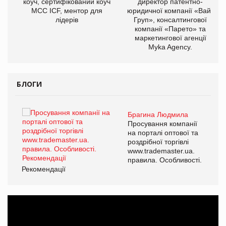
ОВ
коуч, сертифікований коуч
директор патентно-
МСС ICF, ментор для
юридичної компанії «Вайз
лідерів
Груп», консалтингової
компанії «Парето» та
маркетингової агенції
Myka Agency.
БЛОГИ
Брагина Людмила
ї
Просування компанії
а
на порталі оптової та
роздрібної торгівлі
www.trademaster.ua.
і.
правила. Особливості.
Рекомендації
Ре