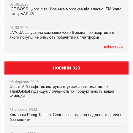
07.08.2026
Продажі Hugo Boss впали на 9%
ICE BOSS цього літа! Новинка морозива від власної ТМ Varto
06.08.2026
вже у VARUS
Смачна новинка для хвостатих: у VARUS з’явилися паучі
07.08.2026
Varto Paw expert від власної ТМ Varto!
Франція заборонила рекламні дзвінки без згоди клієнтів
07.08.2026
EVA.UA запустила кампанію «Хто б знав» про асортимент,
05.08.2026
якого покупці не очікують побачити на платформі
Мережа супермаркетів VARUS купує мережу магазинів
формату convenience store КОЛО: об’єднана компанія
налічуватиме 374 магазини
всі новини
НОВИНИ B2B
03 березня 2026
Освітній бенефіт як інструмент утримання талантів: як
ThinkGlobal підвищує лояльність та продуктивність вашої
команди
31 жовтня 2024
Компанія Rarog Tactical Gear презентувала надлегкі керамічні
бронеплити