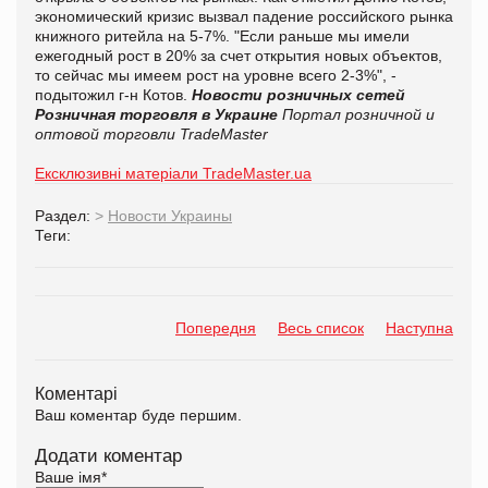
экономический кризис вызвал падение российского рынка
книжного ритейла на 5-7%. "Если раньше мы имели
ежегодный рост в 20% за счет открытия новых объектов,
то сейчас мы имеем рост на уровне всего 2-3%", -
подытожил г-н Котов.
Новости розничных сетей
Розничная торговля в Украине
Портал розничной и
оптовой торговли TradeMaster
Ексклюзивні матеріали TradeMaster.ua
Раздел:
>
Новости Украины
Теги:
Попередня
Весь список
Наступна
Коментарі
Ваш коментар буде першим.
Додати коментар
Ваше імя
*