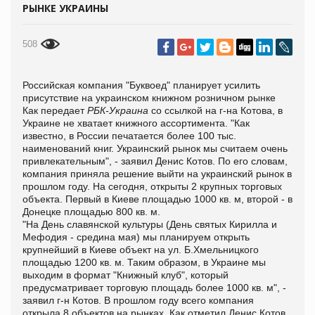
РЫНКЕ УКРАИНЫ
508
Российская компания "Буквоед" планирует усилить
присутствие на украинском книжном розничном рынке
Как передает
РБК-Украина
со ссылкой на г-на Котова, в
Украине не хватает книжного ассортимента. "Как
известно, в России печатается более 100 тыс.
наименований книг. Украинский рынок мы считаем очень
привлекательным", - заявил Денис Котов. По его словам,
компания приняла решение выйти на украинский рынок в
прошлом году. На сегодня, открыты 2 крупных торговых
объекта. Первый в Киеве площадью 1000 кв. м, второй - в
Донецке площадью 800 кв. м.
"На День славянской культуры (День святых Кирилла и
Мефодия - средина мая) мы планируем открыть
крупнейший в Киеве объект на ул. Б.Хмельницкого
площадью 1200 кв. м. Таким образом, в Украине мы
выходим в формат "Книжный клуб", который
предусматривает торговую площадь более 1000 кв. м", -
заявил г-н Котов. В прошлом году всего компания
открыла 8 объектов на рынках. Как отметил Денис Котов,