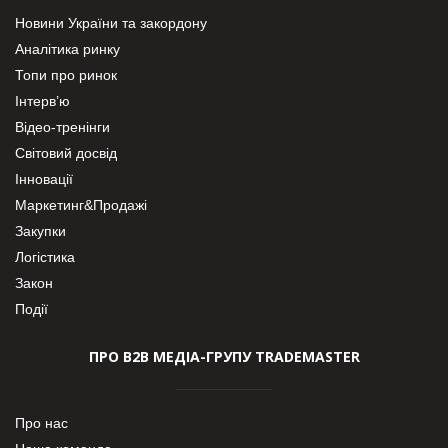
Новини України та закордону
Аналітика ринку
Топи про ринок
Інтерв’ю
Відео-тренінги
Світовий досвід
Інновації
Маркетинг&Продажі
Закупки
Логістика
Закон
Події
ПРО В2В МЕДІА-ГРУПУ TRADEMASTER
Про нас