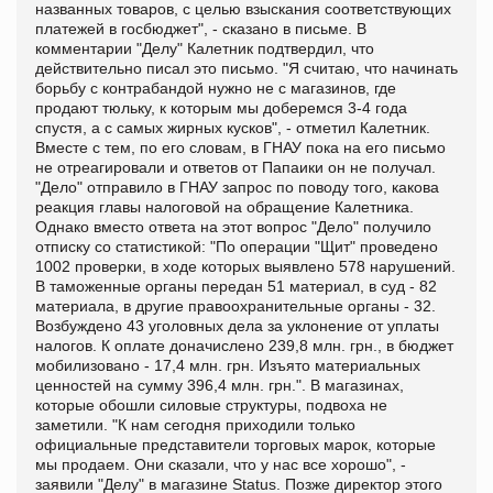
названных товаров, с целью взыскания соответствующих
платежей в госбюджет", - сказано в письме. В
комментарии "Делу" Калетник подтвердил, что
действительно писал это письмо. "Я считаю, что начинать
борьбу с контрабандой нужно не с магазинов, где
продают тюльку, к которым мы доберемся 3-4 года
спустя, а с самых жирных кусков", - отметил Калетник.
Вместе с тем, по его словам, в ГНАУ пока на его письмо
не отреагировали и ответов от Папаики он не получал.
"Дело" отправило в ГНАУ запрос по поводу того, какова
реакция главы налоговой на обращение Калетника.
Однако вместо ответа на этот вопрос "Дело" получило
отписку со статистикой: "По операции "Щит" проведено
1002 проверки, в ходе которых выявлено 578 нарушений.
В таможенные органы передан 51 материал, в суд - 82
материала, в другие правоохранительные органы - 32.
Возбуждено 43 уголовных дела за уклонение от уплаты
налогов. К оплате доначислено 239,8 млн. грн., в бюджет
мобилизовано - 17,4 млн. грн. Изъято материальных
ценностей на сумму 396,4 млн. грн.". В магазинах,
которые обошли силовые структуры, подвоха не
заметили. "К нам сегодня приходили только
официальные представители торговых марок, которые
мы продаем. Они сказали, что у нас все хорошо", -
заявили "Делу" в магазине Status. Позже директор этого