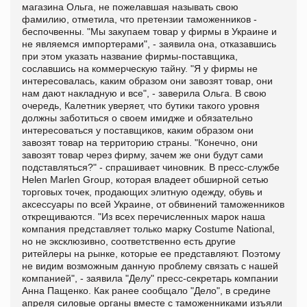
магазина Ольга, не пожелавшая называть свою
фамилию, отметила, что претензии таможенников -
беспочвенны. "Мы закупаем товар у фирмы в Украине и
не являемся импортерами", - заявила она, отказавшись
при этом указать название фирмы-поставщика,
сославшись на коммерческую тайну. "Я у фирмы не
интересовалась, каким образом они завозят товар, они
нам дают накладную и все", - заверила Ольга. В свою
очередь, Калетник уверяет, что бутики такого уровня
должны заботиться о своем имидже и обязательно
интересоваться у поставщиков, каким образом они
завозят товар на территорию страны. "Конечно, они
завозят товар через фирму, зачем же они будут сами
подставляться?" - спрашивает чиновник. В пресс-службе
Helen Marlen Group, которая владеет обширной сетью
торговых точек, продающих элитную одежду, обувь и
аксессуары по всей Украине, от обвинений таможенников
открещиваются. "Из всех перечисленных марок наша
компания представляет только марку Costume National,
но не эксклюзивно, соответственно есть другие
ритейлеры на рынке, которые ее представляют. Поэтому
не видим возможным данную проблему связать с нашей
компанией", - заявила "Делу" пресс-секретарь компании
Анна Пащенко. Как ранее сообщало "Дело", в средине
апреля силовые органы вместе с таможенниками изъяли