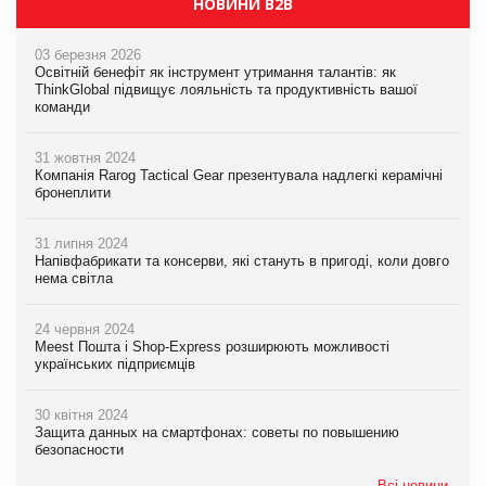
НОВИНИ B2B
03 березня 2026
Освітній бенефіт як інструмент утримання талантів: як
ThinkGlobal підвищує лояльність та продуктивність вашої
команди
31 жовтня 2024
Компанія Rarog Tactical Gear презентувала надлегкі керамічні
бронеплити
31 липня 2024
Напівфабрикати та консерви, які стануть в пригоді, коли довго
нема світла
24 червня 2024
Meest Пошта і Shop-Express розширюють можливості
українських підприємців
30 квітня 2024
Защита данных на смартфонах: советы по повышению
безопасности
Всі новини