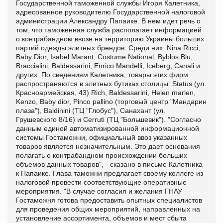
Государственной таможенной службы Игоря Калетника,
адресованное руководителю Государственной налоговой
администрации Александру Папаике. В нем идет речь о
том, что таможенная служба располагает информацией
о контрабандном ввозе на территорию Украины больших
партий одежды элитных брендов. Среди них: Nina Ricci,
Baby Dior, Isabel Marant, Costume National, Byblos Blu,
Braccialini, Baldessarini, Enrico Mаndelli, Iceberg, Canali и
других. По сведениям Калетника, товары этих фирм
распространяются в элитных бутиках столицы: Status (ул.
Красноармейская, 43) Rich, Baldessarini, Helen marlen,
Kenzo, Baby dior, Pinco pallino (торговый центр "Мандарин
плаза"), Baldinini (ТЦ "Глобус"), Санахант (ул.
Грушевского 8/16) и Cerruti (ТЦ "Большевик"). "Согласно
данным единой автоматизированной информационной
системы Гостаможни, официальный ввоз указанных
товаров является незначительным. Это дает основания
полагать о контрабандном происхождении больших
объемов данных товаров", - сказано в письме Калетника
к Папаике. Глава таможни предлагает своему коллеге из
налоговой провести соответствующие оперативные
мероприятия. "В случае согласия и желания ГНАУ
Гостаможня готова предоставить опытных специалистов
для проведения общих мероприятий, направленных на
установление ассортимента, объемов и мест сбыта