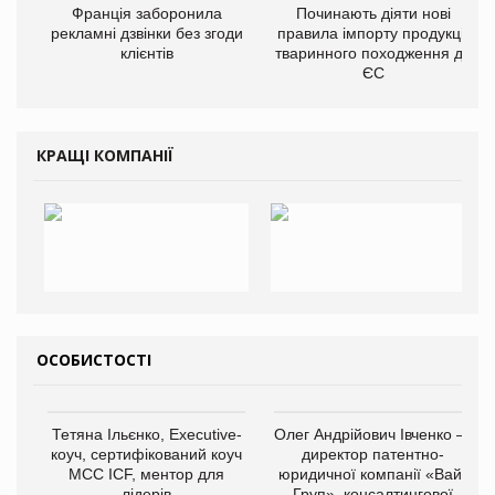
Франція заборонила
Починають діяти нові
рекламні дзвінки без згоди
правила імпорту продукції
клієнтів
тваринного походження до
ЄС
КРАЩІ КОМПАНІЇ
ОСОБИСТОСТІ
Тетяна Ільєнко, Executive-
Олег Андрійович Івченко —
коуч, сертифікований коуч
директор патентно-
МСС ICF, ментор для
юридичної компанії «Вайз
лідерів
Груп», консалтингової