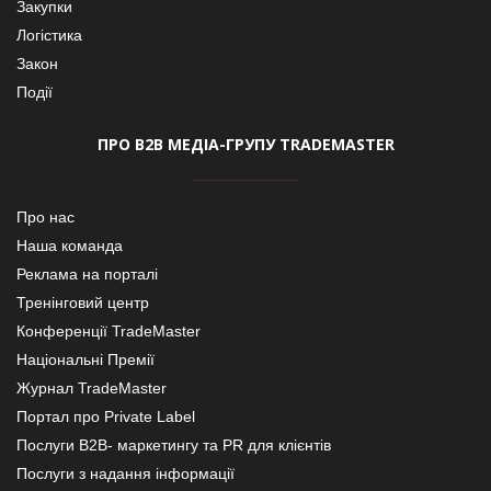
Закупки
Логістика
Закон
Події
ПРО В2В МЕДІА-ГРУПУ TRADEMASTER
Про нас
Наша команда
Реклама на порталі
Тренінговий центр
Конференції TradeMaster
Національні Премії
Журнал TradeMaster
Портал про Private Label
Послуги В2В- маркетингу та PR для клієнтів
Послуги з надання інформації