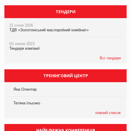
ТЕНДЕРИ
21 січня 2026
ТДВ «Золотоніський маслоробний комбінат»
03 липня 2023
Тендери компанії
Всі тендери
ТРЕНІНГОВИЙ ЦЕНТР
Яна Олентир
Тетяна Ільєнко
повний список
НАЙБЛИЖЧА КОНФЕРЕНЦІЯ