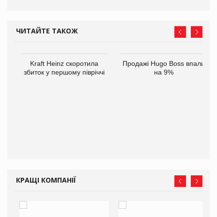
ЧИТАЙТЕ ТАКОЖ
ам
Kraft Heinz скоротила
Продажі Hugo Boss впали
іше
збиток у першому півріччі
на 9%
КРАЩІ КОМПАНІЇ