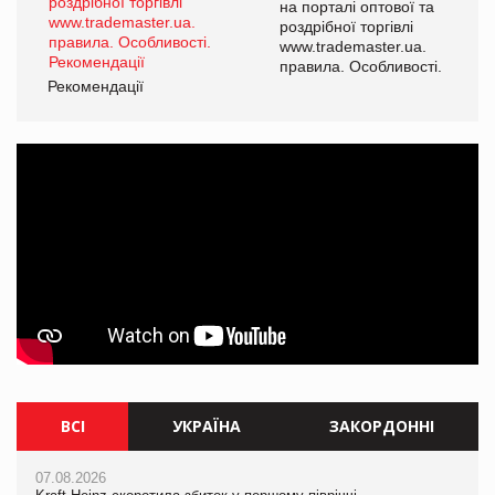
а
на порталі оптової та
роздрібної торгівлі
www.trademaster.ua.
і.
правила. Особливості.
Рекомендації
Ре
ВСІ
УКРАЇНА
ЗАКОРДОННІ
07.08.2026
06.08.2026
07.08.2026