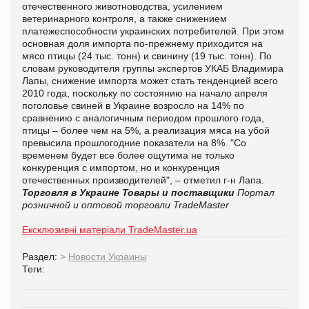
отечественного животноводства, усилением
ветеринарного контроля, а также снижением
платежеспособности украинских потребителей. При этом
основная доля импорта по-прежнему приходится на
мясо птицы (24 тыс. тонн) и свинину (19 тыс. тонн). По
словам руководителя группы экспертов УКАБ Владимира
Лапы, снижение импорта может стать тенденцией всего
2010 года, поскольку по состоянию на начало апреля
поголовье свиней в Украине возросло на 14% по
сравнению с аналогичным периодом прошлого года,
птицы – более чем на 5%, а реализация мяса на убой
превысила прошлогодние показатели на 8%. "Со
временем будет все более ощутима не только
конкуренция с импортом, но и конкуренция
отечественных производителей", – отметил г-н Лапа.
Торговля в Украине
Товары и поставщики
Портал
розничной и оптовой торговли TradeMaster
Ексклюзивні матеріали TradeMaster.ua
Раздел:
>
Новости Украины
Теги: