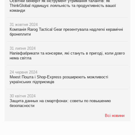
Освітній бенефіт як інструмент утримання талантів: як
ThinkGlobal підвищує лояльність та продуктивність вашої
команди
31 жовтня 2024
Компанія Rarog Tactical Gear презентувала надлегкі керамічні
бронеплити
31 липня 2024
Напівфабрикати та консерви, які стануть в пригоді, коли довго
нема світла
24 червня 2024
Meest Пошта і Shop-Express розширюють можливості
українських підприємців
30 квітня 2024
Защита данных на смартфонах: советы по повышению
безопасности
Всі новини