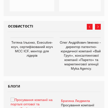
ОСОБИСТОСТІ
,
Тетяна Ільєнко, Executive-
Олег Андрійович Івченко —
ОВ
коуч, сертифікований коуч
директор патентно-
МСС ICF, ментор для
юридичної компанії «Вайз
лідерів
Груп», консалтингової
компанії «Парето» та
маркетингової агенції
Myka Agency.
БЛОГИ
Брагина Людмила
ї
Просування компанії