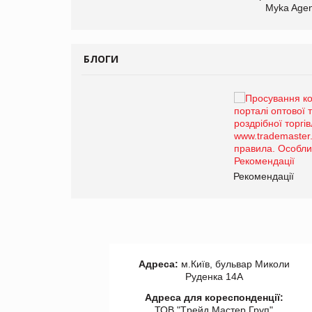
Myka Agen
БЛОГИ
Брагина Людмила
Просування компанії на
порталі оптової та
роздрібної торгівлі
www.trademaster.ua.
правила. Особливості.
ії
Рекомендації
Адреса:
м.Київ, бульвар Миколи
Руденка 14А
Адреса для кореспонденції:
ТОВ "Tрейд Мастер Груп"