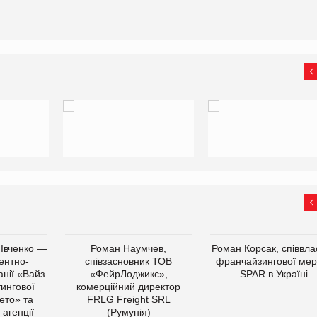
 Івченко —
Роман Наумчев,
Роман Корсак, співвла
ентно-
співзасновник ТОВ
франчайзингової мер
нії «Вайз
«ФейрЛоджикс»,
SPAR в Україні
тингової
комерційний директор
ето» та
FRLG Freight SRL
 агенції
(Румунія)