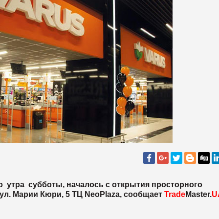
о утра субботы, началось с открытия просторного
 ул. Марии Кюри, 5 ТЦ NeoPlaza
, сообщает
Trade
Master.
U