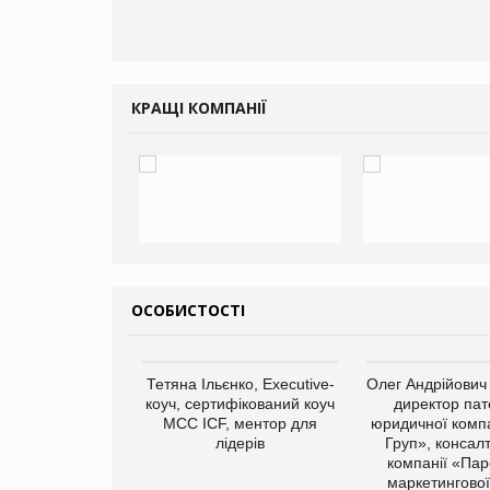
добавок Thorne
КРАЩІ КОМПАНІЇ
ОСОБИСТОСТІ
арас Ігорович,
Тетяна Ільєнко, Executive-
Олег Андрійович
иробництва ТОВ
коуч, сертифікований коуч
директор пат
Герчак"
МСС ICF, ментор для
юридичної компа
лідерів
Груп», консал
компанії «Пар
маркетингової