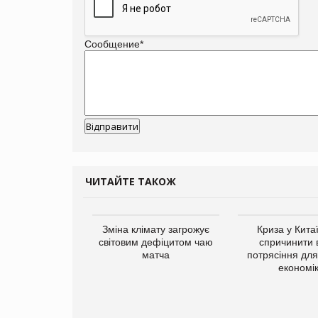
Сообщение
*
ЧИТАЙТЕ ТАКОЖ
Зміна клімату загрожує
Криза у Кита
світовим дефіцитом чаю
спричинити 
матча
потрясіння для 
економі
ує виробника