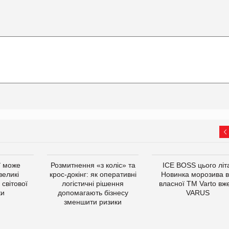
ї може
Розмитнення «з коліс» та
ICE BOSS цього літ
великі
крос-докінг: як оперативні
Новинка морозива в
світової
логістичні рішення
власної ТМ Varto вж
ки
допомагають бізнесу
VARUS
зменшити ризики