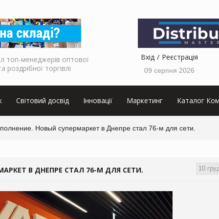
Вхід
Реєстрація
л топ-менеджерів оптової
та роздрібної торгівлі
09 серпня 2026
к
Світовий досвід
Інновації
Маркетинг
Каталог Ком
полнение. Новый супермаркет в Днепре стал 76-м для сети.
10 гру
АРКЕТ В ДНЕПРЕ СТАЛ 76-М ДЛЯ СЕТИ.