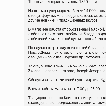
Торговая площадь магазина 1860 кв. м.
На полках супермаркета более 14 000 наи
овощи, фрукты, мясные деликатесы, сыры и
другие новинки и традиционных вкусов.
В магазине работают собственный мясной, 
любовью приготовят любимые блюда по до
любителей итальянской кухни, пиццайоло п
По случаю открытияу всех гостей была во
Повар Дома" приготовленные на гриле. Пол
овощами - собственноручно приготовлен
Также, в новом VARUS можно выбрать элега
Zwiesel, Lessner, Luminarc, Joseph Joseph, d
Обслуживать посетителей супермаркета буде
Время работы магазина - с 7:00 до 23:00.
Традиционно, наши Клиенты смогут воспол
еженедельные предложения, акции, а так