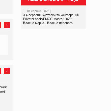
18 червня 2026 |
3-4 вересня Виставки та конференції
PrivateLabel&FMCG Master-2026:
Власна марка - Власна перевага
сник
Олексій Логачов-Михайлов
Яна Сараніна, директор
ежі
Файно маркет Директор
компанії «УкраМарин»
департаменту з
виробництва