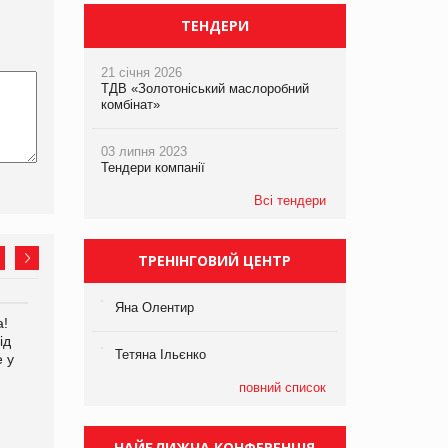
ТЕНДЕРИ
21 січня 2026
ТДВ «Золотоніський маслоробний
комбінат»
03 липня 2023
Тендери компанії
Всі тендери
ТРЕНІНГОВИЙ ЦЕНТР
Яна Олентир
а!
EVA.UA запустила
Kraft Heinz скоротила
ід
кампанію «Хто б знав» про
збиток у першому півріччі
Тетяна Ільєнко
е у
асортимент, якого покупці
не очікують побачити на
повний список
платформі
НАЙБЛИЖЧА КОНФЕРЕНЦІЯ