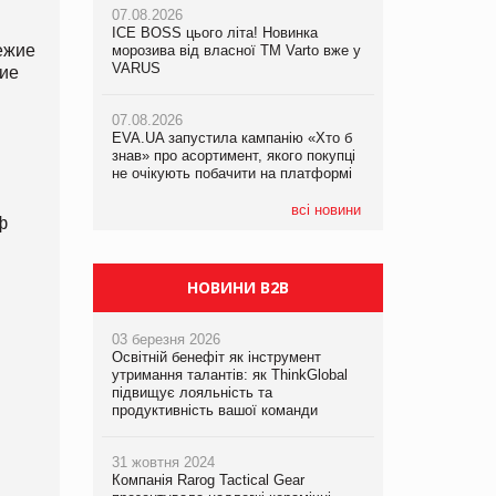
07.08.2026
ICE BOSS цього літа! Новинка
06.08.2026
ежие
07.08.2026
морозива від власної ТМ Varto вже у
Смачна новинка для хвостатих: у
Франція заборонила рекламні дзвінки
VARUS
VARUS з’явилися паучі Varto Paw
гие
без згоди клієнтів
expert від власної ТМ Varto!
07.08.2026
EVA.UA запустила кампанію «Хто б
05.08.2026
знав» про асортимент, якого покупці
Мережа супермаркетів VARUS купує
не очікують побачити на платформі
мережу магазинів формату
convenience store КОЛО: об’єднана
компанія налічуватиме 374 магазини
всі новини
ф
НОВИНИ B2B
03 березня 2026
Освітній бенефіт як інструмент
утримання талантів: як ThinkGlobal
підвищує лояльність та
продуктивність вашої команди
31 жовтня 2024
Компанія Rarog Tactical Gear