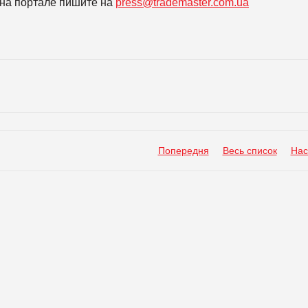
на портале пишите на
press@trademaster.com.ua
Попередня
Весь список
Нас