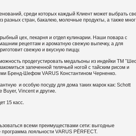
менований, среди которых каждый Клиент может выбрать св
з разных стран, бакалею, молочные продукты, а также мно
рыбный цех, пекарня и отдел кулинарии. Наши повара с
машним рецептам и ароматную свежую выпечку, а для
риготовит свежую и вкусную пиццу.
зможность продегустировать медальоны из индейки ТМ "Ше
акомиться запеченной телячьей ногой с тайским рисом и
ными Бренд-Шефом VARUS Константином Черненко.
нтную и особую посуду для дома таких марок как: Schott
e Buyer, Vincent и другие.
т 15 касс.
ьзоваться всеми преимуществами сети: выгодные
же программа лояльности VARUS PЁRFECT.