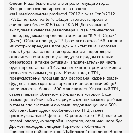
Ocean Plaza
было начато в апреле текущего года.
Завершение запланировано на начало
<st1:metricconverter productid="2012 г" w:st="on">2012
г</st1:metricconverter>. Общая стоимость проекта
составляет более $150 млн. “К.А.Н. Девелопмент”
выступает в качестве девелопера ТРЦ и соинвестора.
Генподрядчиком определена компания “К.А.Н. Строй”
(Киев). Общая площадь ТРЦ составит около 166 тыс.кв.м,
из которых арендная площадь – 75 тыс.кв.м. Торговая
часть будет заполнена гипермаркетом, переговоры
относительно которого уже ведутся с рядом сетевых
операторов; а также бутиками. Развлекательная часть
будет представлена 12-зальным кинотеатром и семейно-
развлекательным центром. Кроме того, в ТРЦ
предусмотрены площади для ресторана, кафе и фаст-
фудов, а также крытого паркинга и автостоянки общей
вместимостью более 1800 машиномест. Указанный ТРЦ
станет первым объектом в Украине, в котором будет
размещен публичный аквариум с океаническими рыбами,
в том числе скатами и акулами, водоизмещением 500-
600 тонн. Еще одной особенностью ТРЦ станет
цветомузыкальный фонтан. Строительство ТРЦ является
первой очередью застройки квартала, ограниченного бул.
Дружбы народов, улицами Горького, Любченко и
Гринченко в районе метро “Лыбидская” в столице. Вторая