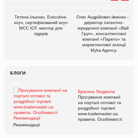
,
Тетяна Ільєнко, Executive-
Олег Андрійович Івченко —
ОВ
коуч, сертифікований коуч
директор патентно-
МСС ICF, ментор для
юридичної компанії «Вайз
лідерів
Груп», консалтингової
компанії «Парето» та
маркетингової агенції
Myka Agency.
БЛОГИ
Брагина Людмила
ї
Просування компанії
а
на порталі оптової та
роздрібної торгівлі
www.trademaster.ua.
і.
правила. Особливості.
Рекомендації
Ре