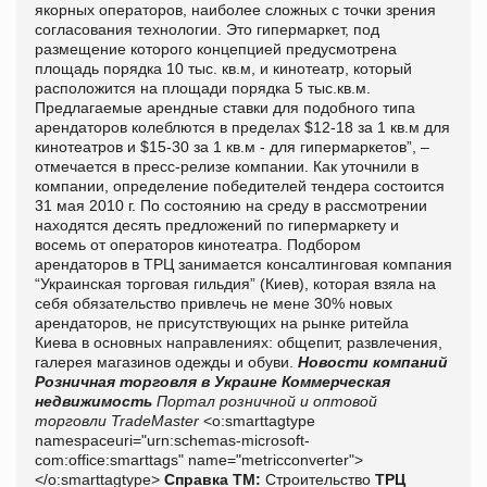
якорных операторов, наиболее сложных с точки зрения
согласования технологии. Это гипермаркет, под
размещение которого концепцией предусмотрена
площадь порядка 10 тыс. кв.м, и кинотеатр, который
расположится на площади порядка 5 тыс.кв.м.
Предлагаемые арендные ставки для подобного типа
арендаторов колеблются в пределах $12-18 за 1 кв.м для
кинотеатров и $15-30 за 1 кв.м - для гипермаркетов”, –
отмечается в пресс-релизе компании. Как уточнили в
компании, определение победителей тендера состоится
31 мая 2010 г. По состоянию на среду в рассмотрении
находятся десять предложений по гипермаркету и
восемь от операторов кинотеатра. Подбором
арендаторов в ТРЦ занимается консалтинговая компания
“Украинская торговая гильдия” (Киев), которая взяла на
себя обязательство привлечь не мене 30% новых
арендаторов, не присутствующих на рынке ритейла
Киева в основных направлениях: общепит, развлечения,
галерея магазинов одежды и обуви.
Новости компаний
Розничная торговля в Украине
Коммерческая
недвижимость
Портал розничной и оптовой
торговли TradeMaster
<o:smarttagtype
namespaceuri="urn:schemas-microsoft-
com:office:smarttags" name="metricconverter">
</o:smarttagtype>
Справка ТМ:
Строительство
ТРЦ