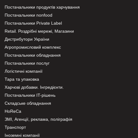
Постачальники продуктів харчування
Постачальники nonfood
Постачальники Private Label
Retail. Роздрібні мережі, Магазини
Дистрибутори України
Агропромисловий комплекс
Постачальники обладнання
Постачальники послуг
Логістичні компанії
Тара та упаковка
Харчові добавки. Інгредієнти.
Постачальники IT-рішень
Складське обладнання
HoReCa
ЗМІ, Агенції, реклама, поліграфія
Транспорт
Іноземні компанії