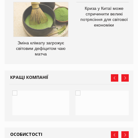
Криза у Китаї може
спричинити великі
потрясіння для світової
економіки
Зміна клімату загрожує
ne
світовим дефіцитом чаю
матча
КРАЩІ КОМПАНІЇ
ОСОБИСТОСТІ