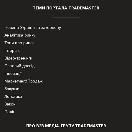
ТЕМИ ПОРТАЛА TRADEMASTER
Новини України та закордону
Аналітика ринку
Топи про ринок
Інтерв’ю
Відео-тренінги
Світовий досвід
Інновації
Маркетинг&Продажі
Закупки
Логістика
Закон
Події
ПРО В2В МЕДІА-ГРУПУ TRADEMASTER