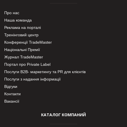
Про нас
Наша команда
Реклама на порталі
Тренінговий центр
Конференції TradeMaster
Національні Премії
Журнал TradeMaster
Портал про Private Label
Послуги В2В- маркетингу та PR для клієнтів
Послуги з надання інформації
Відгуки
Контакти
Вакансії
КАТАЛОГ КОМПАНИЙ