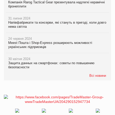
Компанія Rarog Tactical Gear презентувала надлегкі керамічні
бронеплити
31 липня 2024
Напівфабрикати та консерви, які стануть в пригоді, коли довго
нема світла
24 червня 2024
Meest Пошта і Shop-Express розширюють можливості
українських підприємців
30 квітня 2024
Защита данных на смартфонах: советы по повышению
безопасности
Всі новини