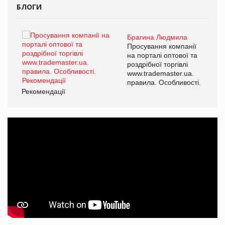
БЛОГИ
Брагина Людмила
ї
Просування компанії
а
на порталі оптової та
роздрібної торгівлі
www.trademaster.ua.
і.
правила. Особливості.
Рекомендації
Ре