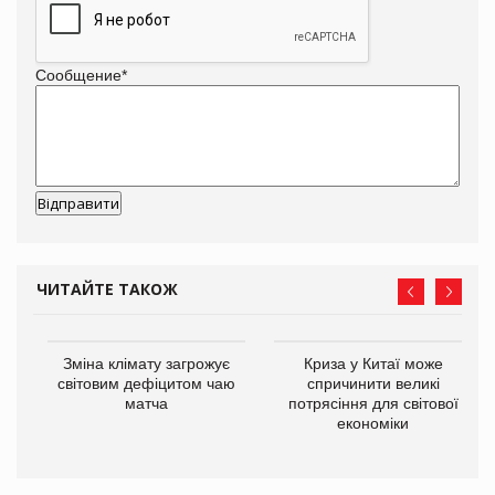
Сообщение
*
ЧИТАЙТЕ ТАКОЖ
Зміна клімату загрожує
Криза у Китаї може
ne
світовим дефіцитом чаю
спричинити великі
матча
потрясіння для світової
економіки