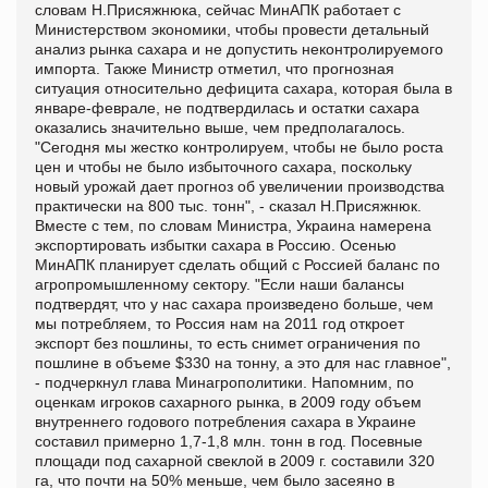
словам Н.Присяжнюка, сейчас МинАПК работает с
Министерством экономики, чтобы провести детальный
анализ рынка сахара и не допустить неконтролируемого
импорта. Также Министр отметил, что прогнозная
ситуация относительно дефицита сахара, которая была в
январе-феврале, не подтвердилась и остатки сахара
оказались значительно выше, чем предполагалось.
"Сегодня мы жестко контролируем, чтобы не было роста
цен и чтобы не было избыточного сахара, поскольку
новый урожай дает прогноз об увеличении производства
практически на 800 тыс. тонн", - сказал Н.Присяжнюк.
Вместе с тем, по словам Министра, Украина намерена
экспортировать избытки сахара в Россию. Осенью
МинАПК планирует сделать общий с Россией баланс по
агропромышленному сектору. "Если наши балансы
подтвердят, что у нас сахара произведено больше, чем
мы потребляем, то Россия нам на 2011 год откроет
экспорт без пошлины, то есть снимет ограничения по
пошлине в объеме $330 на тонну, а это для нас главное",
- подчеркнул глава Минагрополитики. Напомним, по
оценкам игроков сахарного рынка, в 2009 году объем
внутреннего годового потребления сахара в Украине
составил примерно 1,7-1,8 млн. тонн в год. Посевные
площади под сахарной свеклой в 2009 г. составили 320
га, что почти на 50% меньше, чем было засеяно в