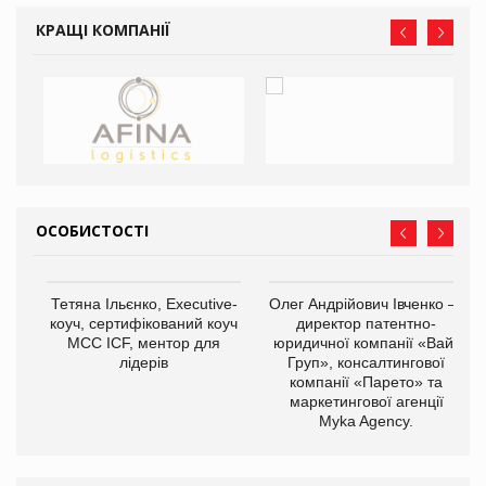
КРАЩІ КОМПАНІЇ
ОСОБИСТОСТІ
,
Тетяна Ільєнко, Executive-
Олег Андрійович Івченко —
ОВ
коуч, сертифікований коуч
директор патентно-
МСС ICF, ментор для
юридичної компанії «Вайз
лідерів
Груп», консалтингової
компанії «Парето» та
маркетингової агенції
Myka Agency.