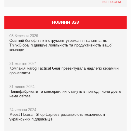
налічуватиме 374 магазини
всі новини
НОВИНИ B2B
03 березня 2026
Освітній бенефіт як інструмент утримання талантів: як
ThinkGlobal підвищує лояльність та продуктивність вашої
команди
31 жовтня 2024
Компанія Rarog Tactical Gear презентувала надлегкі керамічні
бронеплити
31 липня 2024
Напівфабрикати та консерви, які стануть в пригоді, коли довго
нема світла
24 червня 2024
Meest Пошта і Shop-Express розширюють можливості
українських підприємців