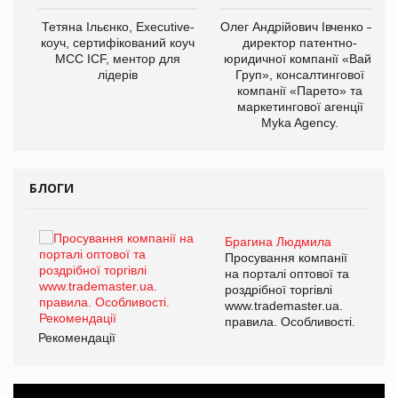
,
Тетяна Ільєнко, Executive-
Олег Андрійович Івченко —
ОВ
коуч, сертифікований коуч
директор патентно-
МСС ICF, ментор для
юридичної компанії «Вайз
лідерів
Груп», консалтингової
компанії «Парето» та
маркетингової агенції
Myka Agency.
БЛОГИ
Брагина Людмила
ї
Просування компанії
а
на порталі оптової та
роздрібної торгівлі
www.trademaster.ua.
і.
правила. Особливості.
Рекомендації
Ре