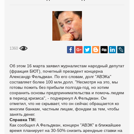
1360
Об этом 16 марта заявил журналистам народный депутат
(фракция БЮТ), почетный президент концерна
Александр Фельдман. По его словам, долг "АВЭКа"
составляет более 100 млн.долл. "Несмотря на это, мы
готовы пожить без прибыли полгода-год, но хотим
сохранить основы предпринимательства и помочь людям
в период кризиса", - подчеркнул А.Фельдман. Он
отметил, что не скрывает, что он сейчас обращается ко
многим банкам, частным лицам, фондам за тем, чтобы
занять денег.
Справка ТМ:
Как сообщил А.Фельдман, концерн "АВЭК" в ближайшее
время планирует на 30-50% снизить арендные ставки на