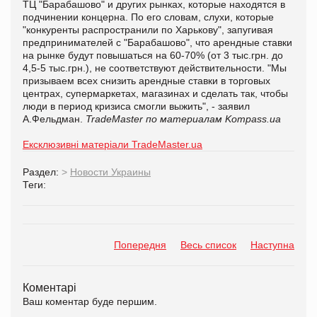
ТЦ "Барабашово" и других рынках, которые находятся в
подчинении концерна. По его словам, слухи, которые
"конкуренты распространили по Харькову", запугивая
предпринимателей с "Барабашово", что арендные ставки
на рынке будут повышаться на 60-70% (от 3 тыс.грн. до
4,5-5 тыс.грн.), не соответствуют действительности. "Мы
призываем всех снизить арендные ставки в торговых
центрах, супермаркетах, магазинах и сделать так, чтобы
люди в период кризиса смогли выжить", - заявил
А.Фельдман.
TradeMaster по материалам Kompass.ua
Ексклюзивні матеріали TradeMaster.ua
Раздел:
>
Новости Украины
Теги:
Попередня
Весь список
Наступна
Коментарі
Ваш коментар буде першим.