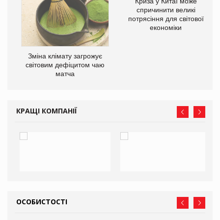
Криза у Китаї може
ne
спричинити великі
потрясіння для світової
економіки
Зміна клімату загрожує
світовим дефіцитом чаю
матча
КРАЩІ КОМПАНІЇ
ОСОБИСТОСТІ