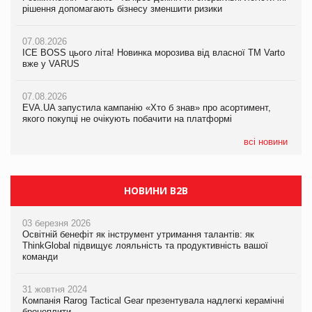
рішення допомагають бізнесу зменшити ризики
EVA.UA запустила кампанію «Хто б знав» про асортимент,
якого покупці не очікують побачити на платформі
07.08.2026
07.08.2026
Продажі Hugo Boss впали на 9%
ICE BOSS цього літа! Новинка морозива від власної ТМ Varto
06.08.2026
вже у VARUS
Смачна новинка для хвостатих: у VARUS з’явилися паучі
07.08.2026
Varto Paw expert від власної ТМ Varto!
Франція заборонила рекламні дзвінки без згоди клієнтів
07.08.2026
EVA.UA запустила кампанію «Хто б знав» про асортимент,
05.08.2026
якого покупці не очікують побачити на платформі
Мережа супермаркетів VARUS купує мережу магазинів
формату convenience store КОЛО: об’єднана компанія
налічуватиме 374 магазини
всі новини
НОВИНИ B2B
03 березня 2026
Освітній бенефіт як інструмент утримання талантів: як
ThinkGlobal підвищує лояльність та продуктивність вашої
команди
31 жовтня 2024
Компанія Rarog Tactical Gear презентувала надлегкі керамічні
бронеплити