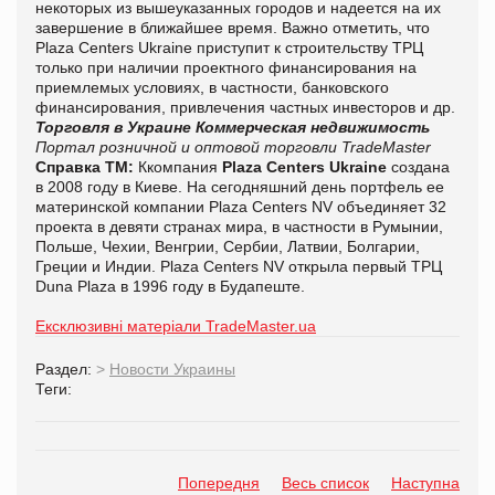
некоторых из вышеуказанных городов и надеется на их
завершение в ближайшее время. Важно отметить, что
Plaza Centers Ukraine приступит к строительству ТРЦ
только при наличии проектного финансирования на
приемлемых условиях, в частности, банковского
финансирования, привлечения частных инвесторов и др.
Торговля в Украине
Коммерческая недвижимость
Портал розничной и оптовой торговли TradeMaster
Справка ТМ:
Ккомпания
Plaza Centers Ukraine
создана
в 2008 году в Киеве. На сегодняшний день портфель ее
материнской компании Plaza Centers NV объединяет 32
проекта в девяти странах мира, в частности в Румынии,
Польше, Чехии, Венгрии, Сербии, Латвии, Болгарии,
Греции и Индии. Plaza Centers NV открыла первый ТРЦ
Duna Plaza в 1996 году в Будапеште.
Ексклюзивні матеріали TradeMaster.ua
Раздел:
>
Новости Украины
Теги:
Попередня
Весь список
Наступна