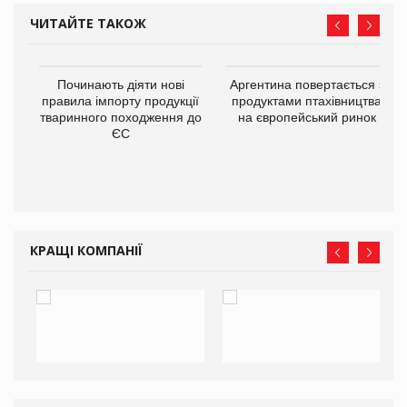
ЧИТАЙТЕ ТАКОЖ
в
Починають діяти нові
Аргентина повертається з
правила імпорту продукції
продуктами птахівництва
тваринного походження до
на європейський ринок
О:
ЄС
КРАЩІ КОМПАНІЇ