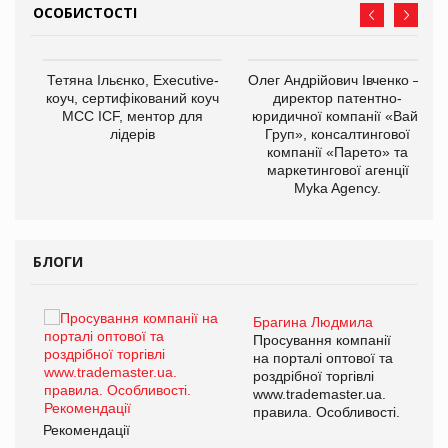
ОСОБИСТОСТІ
,
Тетяна Ільєнко, Executive-
Олег Андрійович Івченко —
ОВ
коуч, сертифікований коуч
директор патентно-
МСС ICF, ментор для
юридичної компанії «Вайз
лідерів
Груп», консалтингової
компанії «Парето» та
маркетингової агенції
Myka Agency.
БЛОГИ
Брагина Людмила
ї
Просування компанії
а
на порталі оптової та
роздрібної торгівлі
www.trademaster.ua.
і.
правила. Особливості.
Рекомендації
Ре