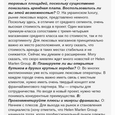
торговых площадей, поскольку существенно
понизилась арендная плата. Воспользовались ли
вы этой возможностью?
О: На украинском luxury,
рынке люксовых марок, представлено немного.
Поскольку здесь, в отличие от среднего сегмента, очень
высокая стоимость входа в проект. Один магазин
премиум-класса сопоставим с тремя-четырьмя
магазинами среднего класса как по стоимости, так и по
ассортименту. Для люксовых магазинов принципиально
важно их место расположения, и могу сказать, что
стоимость аренды в таких местах стабильна и не
снижается. Сейчас мы думаем о расширении. Могу
сказать, что скоро киевлян ждет много новостей от Helen
Marlen Group.
В: Планируете ли вы открытие
бутиков в других крупных городах?
О: Во многих
миллионниках уже есть хорошие люксовые операторы. В
каждом городе очень важно иметь связь с местным
клиентом, нужно иметь очень твердый концепт или
франчайзингового партнера. Мы — открыты для
сотрудничества. Но входя в новый проект, нужно четко
понимать конкурентные преимущества.
В:
Прокомментируйте плюсы и минусы франшизы.
О:
Начнем с плюсов. Для выхода на рынок и становления
специалиста (хочу отметить, что Helen Marlen Group
начинала тогда, когда профессиональный рынок одежды