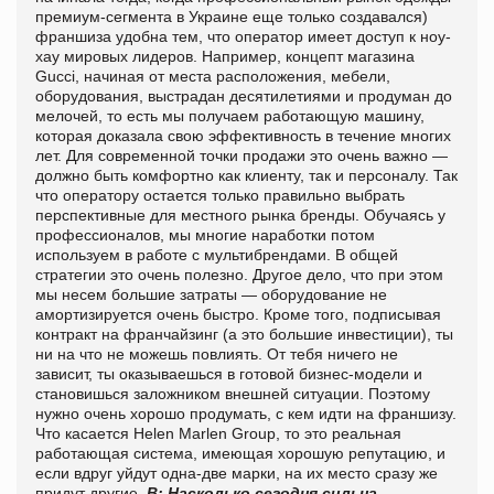
премиум-сегмента в Украине еще только создавался)
франшиза удобна тем, что оператор имеет доступ к ноу-
хау мировых лидеров. Например, концепт магазина
Gucci, начиная от места расположения, мебели,
оборудования, выстрадан десятилетиями и продуман до
мелочей, то есть мы получаем работающую машину,
которая доказала свою эффективность в течение многих
лет. Для современной точки продажи это очень важно —
должно быть комфортно как клиенту, так и персоналу. Так
что оператору остается только правильно выбрать
перспективные для местного рынка бренды. Обучаясь у
профессионалов, мы многие наработки потом
используем в работе с мультибрендами. В общей
стратегии это очень полезно. Другое дело, что при этом
мы несем большие затраты — оборудование не
амортизируется очень быстро. Кроме того, подписывая
контракт на франчайзинг (а это большие инвестиции), ты
ни на что не можешь повлиять. От тебя ничего не
зависит, ты оказываешься в готовой бизнес-модели и
становишься заложником внешней ситуации. Поэтому
нужно очень хорошо продумать, с кем идти на франшизу.
Что касается Helen Marlen Group, то это реальная
работающая система, имеющая хорошую репутацию, и
если вдруг уйдут одна-две марки, на их место сразу же
придут другие.
В: Насколько сегодня сильна