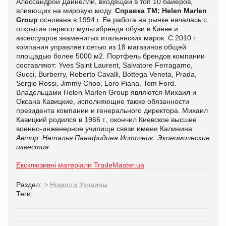
Алессандрой Дайнелли, входящей в топ 10 байеров,
влияющих на мировую моду.
Справка ТМ:
Helen Marlen
Group
основана в 1994 г. Ее работа на рынке началась с
открытия первого мультибренда обуви в Киеве и
аксессуаров знаменитых итальянских марок. С 2010 г.
компания управляет сетью из 18 магазинов общей
площадью более 5000 м2. Портфель брендов компании
составляют: Yves Saint Laurent, Salvatore Ferragamo,
Gucci, Burberry, Roberto Cavalli, Bottega Veneta, Prada,
Sergio Rossi, Jimmy Choo, Loro Piana, Tom Ford.
Владельцами Helen Marlen Group являются Михаил и
Оксана Кавицкие, исполняющие также обязанности
президента компании и генерального директора. Михаил
Кавицкий родился в 1966 г., окончил Киевское высшее
военно-инженерное училище связи имени Калинина.
Автор: Наталья Панафидина
Источник: Экономические
известия
Ексклюзивні матеріали TradeMaster.ua
Раздел:
>
Новости Украины
Теги: