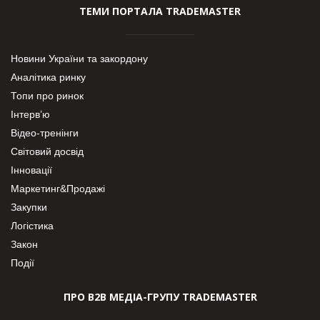
ТЕМИ ПОРТАЛА TRADEMASTER
Новини України та закордону
Аналітика ринку
Топи про ринок
Інтерв’ю
Відео-тренінги
Світовий досвід
Інновації
Маркетинг&Продажі
Закупки
Логістика
Закон
Події
ПРО В2В МЕДІА-ГРУПУ TRADEMASTER