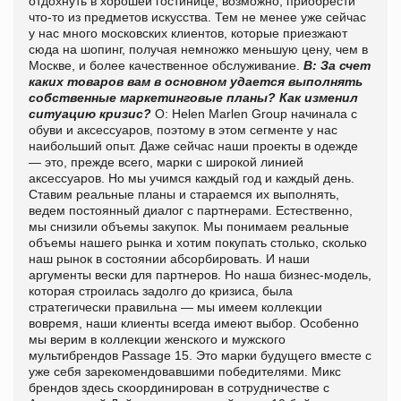
отдохнуть в хорошей гостинице, возможно, приобрести
что-то из предметов искусства. Тем не менее уже сейчас
у нас много московских клиентов, которые приезжают
сюда на шопинг, получая немножко меньшую цену, чем в
Москве, и более качественное обслуживание.
В: За счет
каких товаров вам в основном удается выполнять
собственные маркетинговые планы? Как изменил
ситуацию кризис?
О: Helen Marlen Group начинала с
обуви и аксессуаров, поэтому в этом сегменте у нас
наибольший опыт. Даже сейчас наши проекты в одежде
— это, прежде всего, марки с широкой линией
аксессуаров. Но мы учимся каждый год и каждый день.
Ставим реальные планы и стараемся их выполнять,
ведем постоянный диалог с партнерами. Естественно,
мы снизили объемы закупок. Мы понимаем реальные
объемы нашего рынка и хотим покупать столько, сколько
наш рынок в состоянии абсорбировать. И наши
аргументы вески для партнеров. Но наша бизнес-модель,
которая строилась задолго до кризиса, была
стратегически правильна — мы имеем коллекции
вовремя, наши клиенты всегда имеют выбор. Особенно
мы верим в коллекции женского и мужского
мультибрендов Passage 15. Это марки будущего вместе с
уже себя зарекомендовавшими победителями. Микс
брендов здесь скоординирован в сотрудничестве с