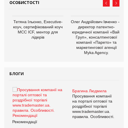
ОСОБИСТОСТІ
,
Тетяна Ільєнко, Executive-
Олег Андрійович Івченко —
ОВ
коуч, сертифікований коуч
директор патентно-
МСС ICF, ментор для
юридичної компанії «Вайз
лідерів
Груп», консалтингової
компанії «Парето» та
маркетингової агенції
Myka Agency.
БЛОГИ
Брагина Людмила
ї
Просування компанії
а
на порталі оптової та
роздрібної торгівлі
www.trademaster.ua.
і.
правила. Особливості.
Рекомендації
Ре