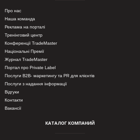
Про нас
Наша команда
Реклама на порталі
Тренінговий центр
Конференції TradeMaster
Національні Премії
Журнал TradeMaster
Портал про Private Label
Послуги В2В- маркетингу та PR для клієнтів
Послуги з надання інформації
Відгуки
Контакти
Вакансії
КАТАЛОГ КОМПАНИЙ