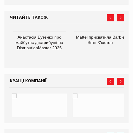
ЧИТАЙТЕ ТАКОЖ
Анастасія Бутенко про
Mattel присвятила Barbie
оди
майбутнє дистрибуції на
Вітні Х'юстон
DistributionMaster 2026
КРАЩІ КОМПАНІЇ