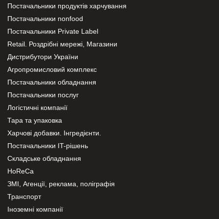
Постачальники продуктів харчування
Постачальники nonfood
Постачальники Private Label
Retail. Роздрібні мережі, Магазини
Дистрибутори України
Агропромисловий комплекс
Постачальники обладнання
Постачальники послуг
Логістичні компанії
Тара та упаковка
Харчові добавки. Інгредієнти.
Постачальники IT-рішень
Складське обладнання
HoReCa
ЗМІ, Агенції, реклама, поліграфія
Транспорт
Іноземні компанії