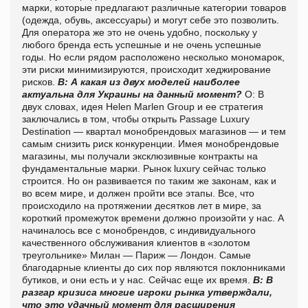
марки, которые предлагают различные категории товаров
(одежда, обувь, аксессуары) и могут себе это позволить.
Для оператора же это не очень удобно, поскольку у
любого бренда есть успешные и не очень успешные
годы. Но если рядом расположено несколько мономарок,
эти риски минимизируются, происходит хеджирование
рисков.
В: А какая из двух моделей наиболее
актуальна для Украины на данный момент?
О: В
двух словах, идея Helen Marlen Group и ее стратегия
заключались в том, чтобы открыть Passage Luxury
Destination — квартал монобрендовых магазинов — и тем
самым снизить риск конкуренции. Имея монобрендовые
магазины, мы получали эксклюзивные контракты на
фундаментальные марки. Рынок luxury сейчас только
строится. Но он развивается по таким же законам, как и
во всем мире, и должен пройти все этапы. Все, что
происходило на протяжении десятков лет в мире, за
короткий промежуток времени должно произойти у нас. А
начиналось все с монобрендов, с индивидуального
качественного обслуживания клиентов в «золотом
треугольнике» Милан — Париж — Лондон. Самые
благодарные клиенты до сих пор являются поклонниками
бутиков, и они есть и у нас. Сейчас еще их время.
В: В
разгар кризиса многие игроки рынка утверждали,
что это удачный момент для расширения