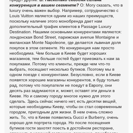
конкуренция в вашем сегменте?
О: Могу сказать, что в
luxury очень важен выбор. Например, сотрудничество с
Louis Vuitton является одним из наших преимуществ,
поскольку наличие этого монобренда дает нам
дополнительный трафик клиентов в Passage Luxury
Destination. Нашими основными конкурентами являются:
лондонская Bond Street, парижская avenue Montaigne и
миланская Monte Napoleone, где делается львиная доля
покупок в этом сегменте. Но конкуренция нам просто
необходима. Чем больше в Киеве будет хороших
магазинов, тем больше гостей будет приезжать к нам за
покупками. Потому что клиенты, прежде чем что-то
выбрать, посещают несколько бутиков. Поэтому мы в
одном поезде с конкурентами. Безусловно, если в Киеве
появятся хорошие магазины конкурентов, я буду только
рад, потому что покупатели не поедут в Европу, они
десять раз задумаются и, может, оставят эти деньги в
Киеве. Но и самому городу многое нужно для этого
сделать. Здесь сейчас ничего нет, есть десятки вещей,
которые необходимы Киеву, чтобы он стал современным
городом, пригодным для жизни. В нем очень сложно
жить. То, что в Киеве появились Gucci и Burberry, очень
хорошо для портрета города. Но после посещения
бутиков гости захотят поесть в достойном ресторане,