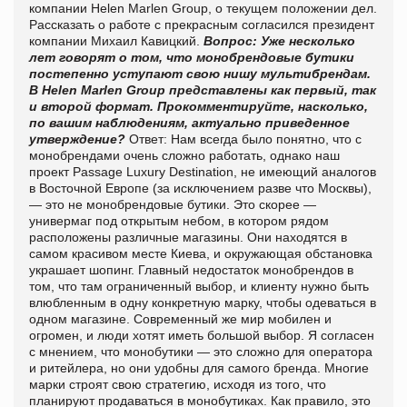
компании Helen Marlen Group, о текущем положении дел.
Рассказать о работе с прекрасным согласился президент
компании Михаил Кавицкий.
Вопрос: Уже несколько
лет говорят о том, что монобрендовые бутики
постепенно уступают свою нишу мультибрендам.
В Helen Marlen Group представлены как первый, так
и второй формат. Прокомментируйте, насколько,
по вашим наблюдениям, актуально приведенное
утверждение?
Ответ: Нам всегда было понятно, что с
монобрендами очень сложно работать, однако наш
проект Passage Luxury Destination, не имеющий аналогов
в Восточной Европе (за исключением разве что Москвы),
— это не монобрендовые бутики. Это скорее —
универмаг под открытым небом, в котором рядом
расположены различные магазины. Они находятся в
самом красивом месте Киева, и окружающая обстановка
украшает шопинг. Главный недостаток монобрендов в
том, что там ограниченный выбор, и клиенту нужно быть
влюбленным в одну конкретную марку, чтобы одеваться в
одном магазине. Современный же мир мобилен и
огромен, и люди хотят иметь большой выбор. Я согласен
с мнением, что монобутики — это сложно для оператора
и ритейлера, но они удобны для самого бренда. Многие
марки строят свою стратегию, исходя из того, что
планируют продаваться в монобутиках. Как правило, это