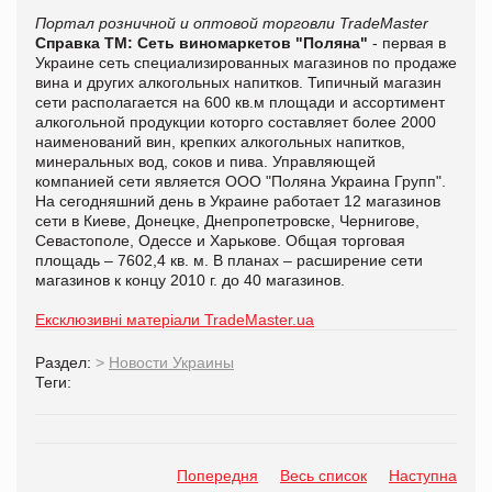
Портал розничной и оптовой торговли TradeMaster
Справка ТМ:
Сеть виномаркетов "Поляна"
- первая в
Украине сеть специализированных магазинов по продаже
вина и других алкогольных напитков. Типичный магазин
сети располагается на 600 кв.м площади и ассортимент
алкогольной продукции которго составляет более 2000
наименований вин, крепких алкогольных напитков,
минеральных вод, соков и пива. Управляющей
компанией сети является ООО "Поляна Украина Групп".
На сегодняшний день в Украине работает 12 магазинов
сети в Киеве, Донецке, Днепропетровске, Чернигове,
Севастополе, Одессе и Харькове. Общая торговая
площадь – 7602,4 кв. м. В планах – расширение сети
магазинов к концу 2010 г. до 40 магазинов.
Ексклюзивні матеріали TradeMaster.ua
Раздел:
>
Новости Украины
Теги:
Попередня
Весь список
Наступна