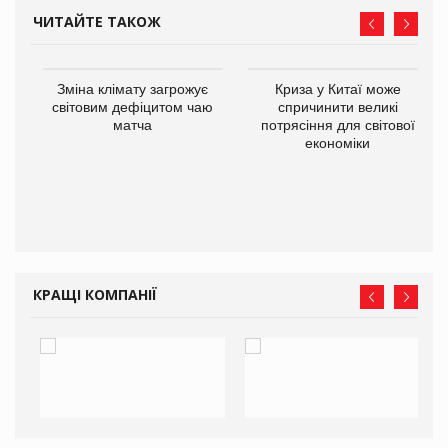
ЧИТАЙТЕ ТАКОЖ
Зміна клімату загрожує
Криза у Китаї може
ne
світовим дефіцитом чаю
спричинити великі
матча
потрясіння для світової
економіки
КРАЩІ КОМПАНІЇ