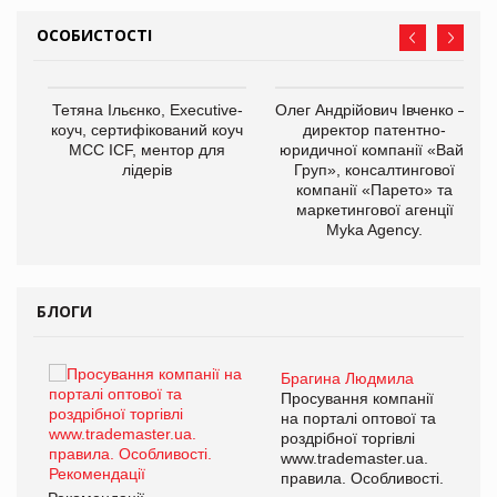
ОСОБИСТОСТІ
,
Тетяна Ільєнко, Executive-
Олег Андрійович Івченко —
ОВ
коуч, сертифікований коуч
директор патентно-
МСС ICF, ментор для
юридичної компанії «Вайз
лідерів
Груп», консалтингової
компанії «Парето» та
маркетингової агенції
Myka Agency.
БЛОГИ
Брагина Людмила
ї
Просування компанії
а
на порталі оптової та
роздрібної торгівлі
www.trademaster.ua.
і.
правила. Особливості.