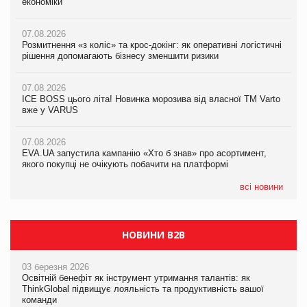
економіки
ICE BOSS цього літа! Новинка морозива від власної ТМ Varto
економіки
вже у VARUS
07.08.2026
07.08.2026
Розмитнення «з коліс» та крос-докінг: як оперативні логістичні
07.08.2026
Kraft Heinz скоротила збиток у першому півріччі
рішення допомагають бізнесу зменшити ризики
EVA.UA запустила кампанію «Хто б знав» про асортимент,
якого покупці не очікують побачити на платформі
07.08.2026
07.08.2026
Продажі Hugo Boss впали на 9%
ICE BOSS цього літа! Новинка морозива від власної ТМ Varto
06.08.2026
вже у VARUS
Смачна новинка для хвостатих: у VARUS з’явилися паучі
07.08.2026
Varto Paw expert від власної ТМ Varto!
Франція заборонила рекламні дзвінки без згоди клієнтів
07.08.2026
EVA.UA запустила кампанію «Хто б знав» про асортимент,
05.08.2026
якого покупці не очікують побачити на платформі
Мережа супермаркетів VARUS купує мережу магазинів
формату convenience store КОЛО: об’єднана компанія
налічуватиме 374 магазини
всі новини
НОВИНИ B2B
03 березня 2026
Освітній бенефіт як інструмент утримання талантів: як
ThinkGlobal підвищує лояльність та продуктивність вашої
команди