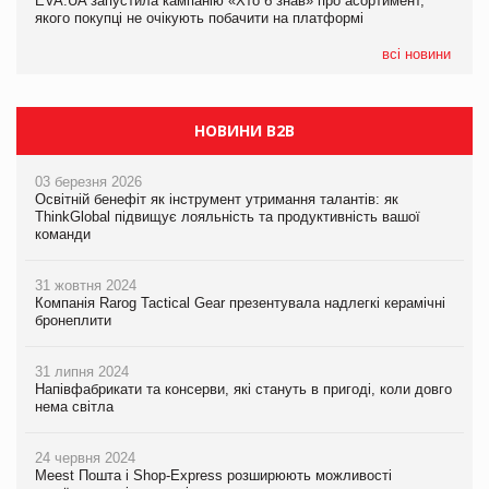
EVA.UA запустила кампанію «Хто б знав» про асортимент,
05.08.2026
якого покупці не очікують побачити на платформі
Мережа супермаркетів VARUS купує мережу магазинів
формату convenience store КОЛО: об’єднана компанія
налічуватиме 374 магазини
всі новини
НОВИНИ B2B
03 березня 2026
Освітній бенефіт як інструмент утримання талантів: як
ThinkGlobal підвищує лояльність та продуктивність вашої
команди
31 жовтня 2024
Компанія Rarog Tactical Gear презентувала надлегкі керамічні
бронеплити
31 липня 2024
Напівфабрикати та консерви, які стануть в пригоді, коли довго
нема світла
24 червня 2024
Meest Пошта і Shop-Express розширюють можливості