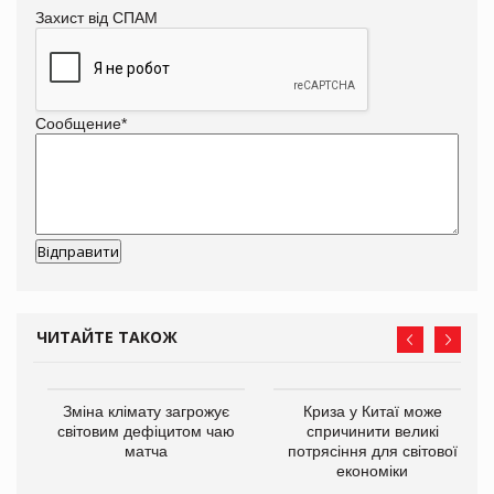
Захист від СПАМ
Сообщение
*
ЧИТАЙТЕ ТАКОЖ
Зміна клімату загрожує
Криза у Китаї може
ne
світовим дефіцитом чаю
спричинити великі
матча
потрясіння для світової
економіки