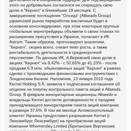
этого он добровольно согласился не сокращать свою
долю в "Кернел" в ближайшие 18 месяцев. С
завершением поглощения "Олсидз" (Allseads Group)
украинский рынок переработки масличных будет в
основном консолидирован, при этом некоторые крупные
глобальные зернотрейдеры объявили о своих планах по
расширению присутствия в Украине, полагают в ИК
Astrum. Таким образом, прогнозируют аналитики,
"Кернел", скорее всего, снизит темп роста, а также
рентабельность деятельности в среднесрочной
перспективе. По данным ИК, А.Веревский свою долю в
акциях "Кернел" на 9,42% - с 50,65% до 41,23% - после
продажи 6,9 млн. обыкновенных акций "Кернел" в рамках
сделки с производными финансовыми инструментами с
Лондонским банком. Напомним, 13 января 2010 года
Kernel Holding S.A. заявила о подписании соглашения об
опционе на покупку контрольного пакета акций в Allseeds
Group. В феврале миноритарные акционеры Allseeds и
владельцы Kernel достигли договоренности о продаже
принадлежащего миноритариям пакета акций компании
в размере 37,6%. В том же месяце Антимонопольный
комитет Украины предоставил разрешение Kernel (г.
Люксембург, Люксембург) на приобретение акций
компании Whomersley Limited (Британские Виргинские