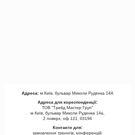
Адреса:
м.Київ, бульвар Миколи Руденка 14А
Адреса для кореспонденції:
ТОВ "Tрейд Мастер Груп"
м.Київ, бульвар Миколи Руденка 14а,
2 поверх, оф 121, 03194
Контакти для:
замовлення треннгів, конференцій: