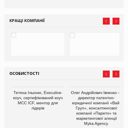
КРАЩІ КОМПАНІЇ
ОСОБИСТОСТІ
,
Тетяна Ільєнко, Executive-
Олег Андрійович Івченко —
ОВ
коуч, сертифікований коуч
директор патентно-
МСС ICF, ментор для
юридичної компанії «Вайз
лідерів
Груп», консалтингової
компанії «Парето» та
маркетингової агенції
Myka Agency.