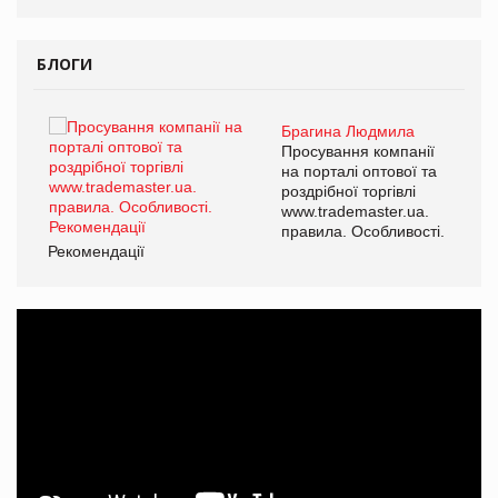
БЛОГИ
Брагина Людмила
ї
Просування компанії
а
на порталі оптової та
роздрібної торгівлі
www.trademaster.ua.
і.
правила. Особливості.
Рекомендації
Ре