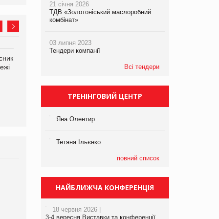
21 січня 2026
ТДВ «Золотоніський маслоробний
комбінат»
03 липня 2023
Тендери компанії
сник
Олексій Логачов-Михайлов
Яна Сараніна, директор
ежі
Файно маркет Директор
Всі тендери
компанії «УкраМарин»
департаменту з
виробництва
ТРЕНІНГОВИЙ ЦЕНТР
Яна Олентир
Тетяна Ільєнко
повний список
Брагина Людмила
Просування компанії на
НАЙБЛИЖЧА КОНФЕРЕНЦІЯ
порталі оптової та
роздрібної торгівлі
18 червня 2026 |
www.trademaster.ua.
3-4 вересня Виставки та конференції