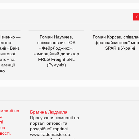
 Івченко —
Роман Наумчев,
Роман Корсак, співвла
ентно-
співзасновник ТОВ
франчайзингової мер
нії «Вайз
«ФейрЛоджикс»,
SPAR в Україні
тингової
комерційний директор
ето» та
FRLG Freight SRL
 агенції
(Румунія)
cy.
Брагина Людмила
Просування компанії на
порталі оптової та
роздрібної торгівлі
www.trademaster.ua.