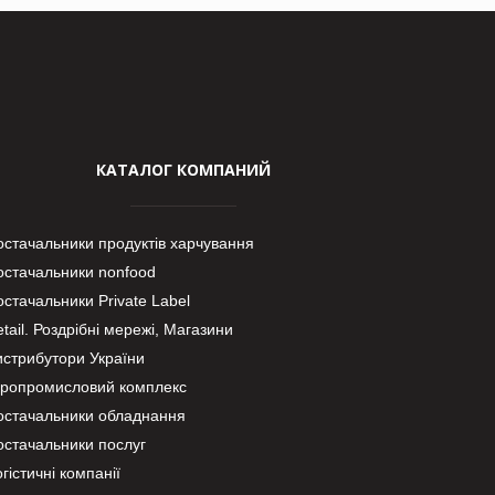
КАТАЛОГ КОМПАНИЙ
остачальники продуктів харчування
остачальники nonfood
стачальники Private Label
tail. Роздрібні мережі, Магазини
истрибутори України
гропромисловий комплекс
остачальники обладнання
остачальники послуг
гістичні компанії