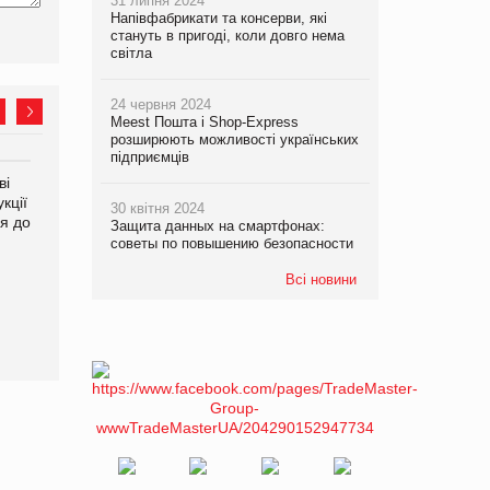
31 липня 2024
Напівфабрикати та консерви, які
стануть в пригоді, коли довго нема
світла
24 червня 2024
Meest Пошта і Shop-Express
розширюють можливості українських
підприємців
ві
ФАО прогнозує зростання
кції
світових цін на
30 квітня 2024
я до
продовольство
Защита данных на смартфонах:
советы по повышению безопасности
Всі новини
Аргентина повертається з
продуктами птахівництва
на європейський ринок