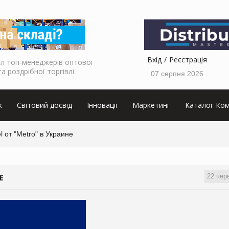
Вхід
Реєстрація
л топ-менеджерів оптової
та роздрібної торгівлі
07 серпня 2026
к
Світовий досвід
Інновації
Маркетинг
Каталог Ком
l от "Metro" в Украине
22 чер
Е