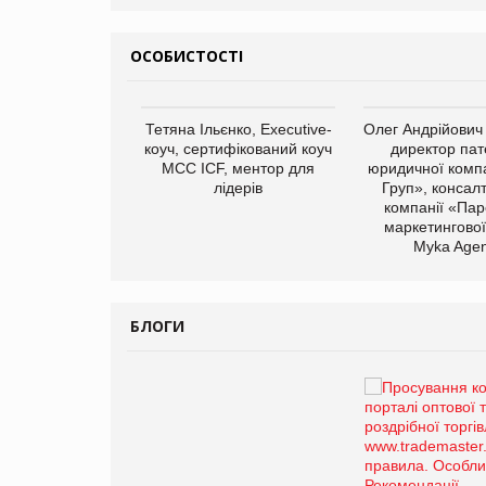
ОСОБИСТОСТІ
арас Ігорович,
Тетяна Ільєнко, Executive-
Олег Андрійович
иробництва ТОВ
коуч, сертифікований коуч
директор пат
Герчак"
МСС ICF, ментор для
юридичної компа
лідерів
Груп», консал
компанії «Пар
маркетингової
Myka Agen
БЛОГИ
Брагина Людмила
Просування компанії на
порталі оптової та
роздрібної торгівлі
www.trademaster.ua.