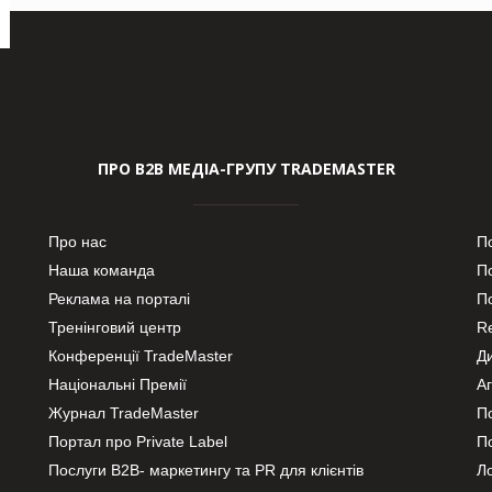
ПРО В2В МЕДІА-ГРУПУ TRADEMASTER
Про нас
П
Наша команда
П
Реклама на порталі
По
Тренінговий центр
Re
Конференції TradeMaster
Д
Національні Премії
А
Журнал TradeMaster
П
Портал про Private Label
П
Послуги В2В- маркетингу та PR для клієнтів
Ло