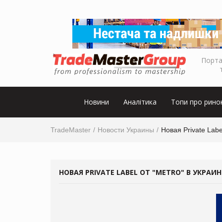
Порта
Новини
Аналітика
Топи про рино
TradeMaster
Новости Украины
Новая Private Labe
НОВАЯ PRIVATE LABEL ОТ "METRO" В УКРАИН