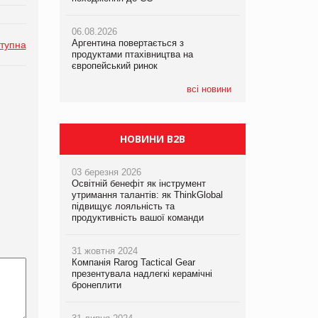
06.08.2026
06.08.2026
05.08.2026
Аргентина повертається з
Аргентина повертається з
Смачне поповнення дитячого меню:
тупна
продуктами птахівництва на
продуктами птахівництва на
у VARUS з’явилися новинки від ТМ
європейський ринок
європейський ринок
ТОКЕРИ
всі новини
05.08.2026
Сергій Лісунов про заморожені
хлібобулочні вироби на
PrivateLabel&FMCG Master 2026
НОВИНИ B2B
03 березня 2026
Освітній бенефіт як інструмент
утримання талантів: як ThinkGlobal
підвищує лояльність та
продуктивність вашої команди
31 жовтня 2024
Компанія Rarog Tactical Gear
презентувала надлегкі керамічні
бронеплити