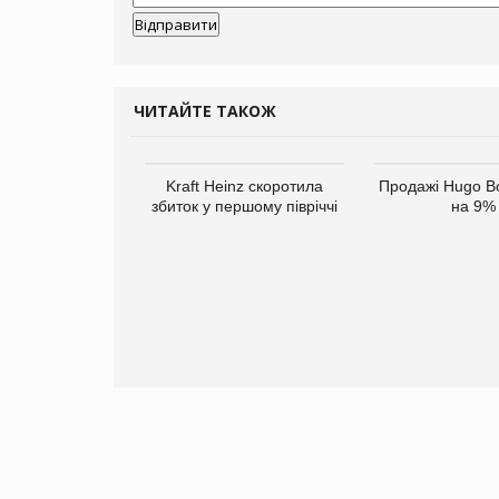
ЧИТАЙТЕ ТАКОЖ
верне клієнтам
Kraft Heinz скоротила
Продажі Hugo B
ларів за раніше
збиток у першому півріччі
на 9%
чені мита