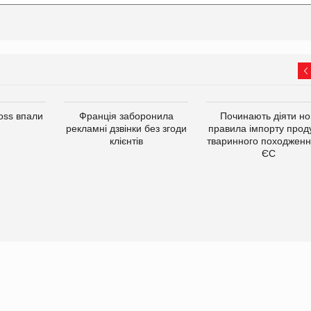
oss впали
Франція заборонила
Починають діяти но
рекламні дзвінки без згоди
правила імпорту проду
клієнтів
тваринного походженн
ЄС