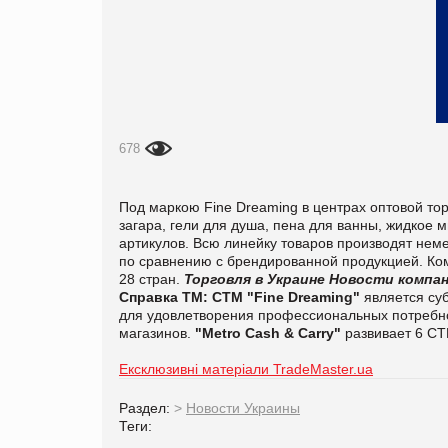
678
Под маркою Fine Dreaming в центрах оптовой тор
загара, гели для душа, пена для ванны, жидкое
артикулов. Всю линейку товаров производят нем
по сравнению с брендированной продукцией. Ком
28 стран.
Торговля в Украине
Новости компа
Справка ТМ:
СТМ "Fine Dreaming"
является суб
для удовлетворения профессиональных потребнос
магазинов.
"Metro Cash & Carry"
развивает
6
СТ
Ексклюзивні матеріали TradeMaster.ua
Раздел:
>
Новости Украины
Теги: