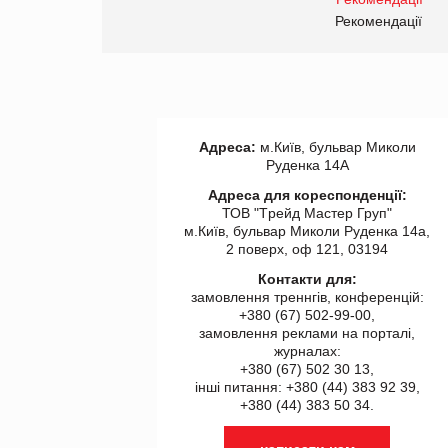
правила. Особливості.
ії
Рекомендації
Адреса:
м.Київ, бульвар Миколи
Руденка 14А
Адреса для кореспонденції:
ТОВ "Tрейд Мастер Груп"
м.Київ, бульвар Миколи Руденка 14а,
2 поверх, оф 121, 03194
Контакти для:
замовлення треннгів, конференцій:
+380 (67) 502-99-00,
замовлення реклами на порталі,
журналах:
+380 (67) 502 30 13,
інші питання: +380 (44) 383 92 39,
+380 (44) 383 50 34.