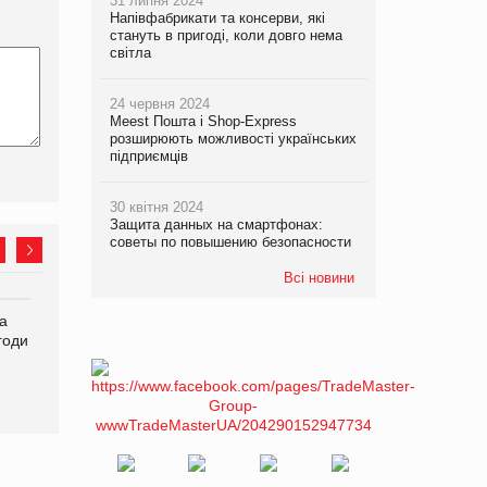
31 липня 2024
Напівфабрикати та консерви, які
стануть в пригоді, коли довго нема
світла
24 червня 2024
Meest Пошта і Shop-Express
розширюють можливості українських
підприємців
30 квітня 2024
Защита данных на смартфонах:
советы по повышению безопасности
Всі новини
а
Починають діяти нові
Аргентина повертається з
годи
правила імпорту продукції
продуктами птахівництва
тваринного походження до
на європейський ринок
ЄС