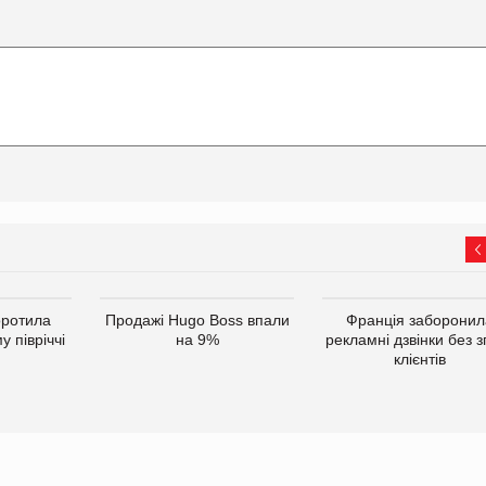
оротила
Продажі Hugo Boss впали
Франція заборонил
 півріччі
на 9%
рекламні дзвінки без з
клієнтів