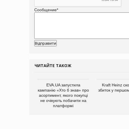
Сообщение
*
ЧИТАЙТЕ ТАКОЖ
ферми у Франції
EVA.UA запустила
Kraft Heinz ск
риваються, для
кампанію «Хто б знав» про
збиток у першому
зі видався
асортимент, якого покупці
офічний сезон
не очікують побачити на
платформі