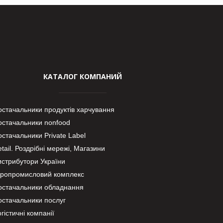
КАТАЛОГ КОМПАНИЙ
остачальники продуктів харчування
остачальники nonfood
стачальники Private Label
tail. Роздрібні мережі, Магазини
истрибутори України
гропромисловий комплекс
остачальники обладнання
остачальники послуг
гістичні компанії