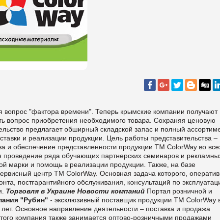
я вопрос "фактора времени". Теперь крымские компании получают
ать вопрос приобретения необходимого товара. Сохраняя ценовую
ельство предлагает обширный складской запас и полный ассортим
ставки и реализации продукции. Цель работы представительства –
аза и обеспечение представленности продукции ТМ ColorWay во все
ся проведение ряда обучающих партнерских семинаров и рекламны
й марки и помощь в реализации продукции. Также, на базе
ервисный центр ТМ ColorWay. Основная задача которого, операти
нта, постгарантийного обслуживания, консультаций по эксплуатац
и.
Торговля в Украине
Новости компаний
Портал розничной и
пания "Рубин"
- эксклюзивный поставщик продукции ТМ ColorWay 
 лет. Основное направление деятельности – поставка и продажа
 того компания также занимается оптово-розничными продажами