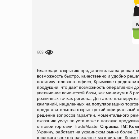
669
Благодаря открытию представительства решаетс
возможность быстро, качественно и удобно реш
политику головного офиса, Крымское представит
продукции, что дает возможность оперативной до
увеличение клиентской базы, как минимум в 3 р
розничных точках региона. Для этого планирует
кампаний, нацеленных на популяризацию торгово
представительства открыт третий официальный с
решение вопросов гарантии, моментального ремо
оказанию услуг по установке и наладке продукци
оптовой торговли TradeMaster
Справка ТМ:
Ком
Украину, работает на украинском рынке более 17
широкого спектра расходных материалов. Кроме