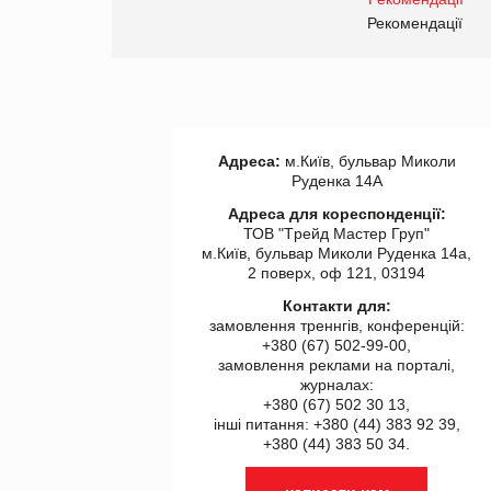
правила. Особливості.
ії
Рекомендації
Адреса:
м.Київ, бульвар Миколи
Руденка 14А
Адреса для кореспонденції:
ТОВ "Tрейд Мастер Груп"
м.Київ, бульвар Миколи Руденка 14а,
2 поверх, оф 121, 03194
Контакти для:
замовлення треннгів, конференцій:
+380 (67) 502-99-00,
замовлення реклами на порталі,
журналах:
+380 (67) 502 30 13,
інші питання: +380 (44) 383 92 39,
+380 (44) 383 50 34.