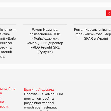
 Івченко —
Роман Наумчев,
Роман Корсак, співвла
ентно-
співзасновник ТОВ
франчайзингової мер
нії «Вайз
«ФейрЛоджикс»,
SPAR в Україні
тингової
комерційний директор
ето» та
FRLG Freight SRL
 агенції
(Румунія)
cy.
Брагина Людмила
Просування компанії на
порталі оптової та
роздрібної торгівлі
www.trademaster.ua.