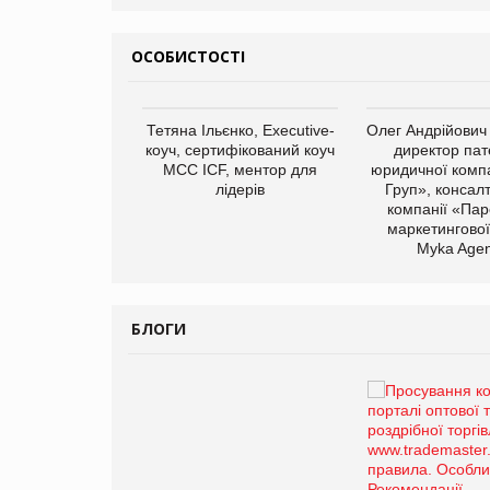
ОСОБИСТОСТІ
арас Ігорович,
Тетяна Ільєнко, Executive-
Олег Андрійович
иробництва ТОВ
коуч, сертифікований коуч
директор пат
Герчак"
МСС ICF, ментор для
юридичної компа
лідерів
Груп», консал
компанії «Пар
маркетингової
Myka Agen
БЛОГИ
Брагина Людмила
Просування компанії на
порталі оптової та
роздрібної торгівлі
www.trademaster.ua.