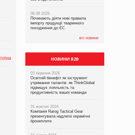
05.08.2026
06.08.2026
06.08.2026
Російська атака 5 серпня стала
Починають діяти нові правила
Аргентина повертається з
одним із наймасштабніших ударів по
імпорту продукції тваринного
продуктами птахівництва на
українському бізнесу за час
походження до ЄС
європейський ринок
повномасштабної війни
всі новини
05.08.2026
Смачне поповнення дитячого меню:
у VARUS з’явилися новинки від ТМ
ТОКЕРИ
тупна
НОВИНИ B2B
03 березня 2026
Освітній бенефіт як інструмент
утримання талантів: як ThinkGlobal
підвищує лояльність та
продуктивність вашої команди
31 жовтня 2024
Компанія Rarog Tactical Gear
презентувала надлегкі керамічні
бронеплити