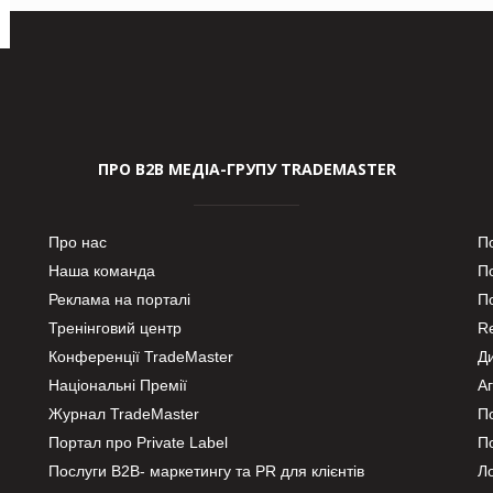
ПРО В2В МЕДІА-ГРУПУ TRADEMASTER
Про нас
П
Наша команда
П
Реклама на порталі
По
Тренінговий центр
Re
Конференції TradeMaster
Д
Національні Премії
А
Журнал TradeMaster
П
Портал про Private Label
П
Послуги В2В- маркетингу та PR для клієнтів
Ло