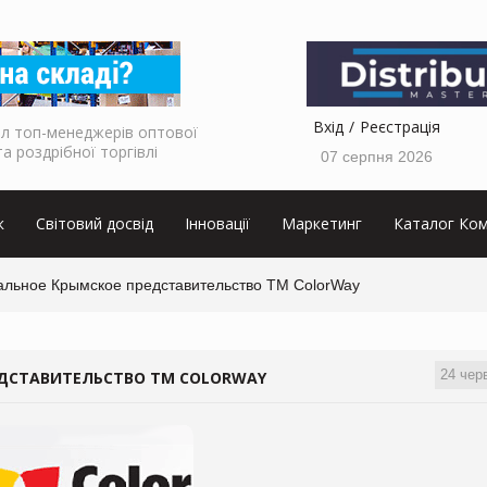
Вхід
Реєстрація
л топ-менеджерів оптової
та роздрібної торгівлі
07 серпня 2026
к
Світовий досвід
Інновації
Маркетинг
Каталог Ком
льное Крымское представительство ТМ ColorWay
24 чер
ДСТАВИТЕЛЬСТВО ТМ COLORWAY