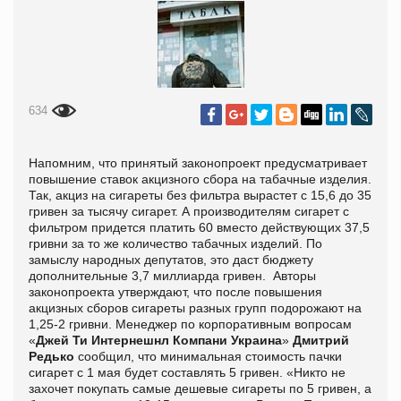
634
Напомним, что принятый законопроект предусматривает
повышение ставок акцизного сбора на табачные изделия.
Так, акциз на сигареты без фильтра вырастет с 15,6 до 35
гривен за тысячу сигарет. А производителям сигарет с
фильтром придется платить 60 вместо действующих 37,5
гривни за то же количество табачных изделий. По
замыслу народных депутатов, это даст бюджету
дополнительные 3,7 миллиарда гривен. Авторы
законопроекта утверждают, что после повышения
акцизных сборов сигареты разных групп подорожают на
1,25-2 гривни. Менеджер по корпоративным вопросам
«
Джей Ти Интернешнл Компани Украина
»
Дмитрий
Редько
сообщил, что минимальная стоимость пачки
сигарет с 1 мая будет составлять 5 гривен. «Никто не
захочет покупать самые дешевые сигареты по 5 гривен, а