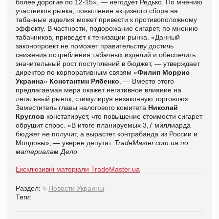
более дорогие по 12-15», — негодует Редько. По мнению
участников рынка, повышение акцизного сбора на
табачные изделия может привести к противоположному
эффекту. В частности, подорожание сигарет, по мнению
табачников, приведет к тенизации рынка. «Данный
законопроект не поможет правительству достичь
снижения потребления табачных изделий и обеспечить
значительный рост поступлений в бюджет, — утверждает
директор по корпоративным связям «
Филип Моррис
Украина
»
Константин Рябенко
. — Вместо этого
предлагаемая мера окажет негативное влияние на
легальный рынок, стимулируя незаконную торговлю».
Заместитель главы налогового комитета
Николай
Круглов
констатирует, что повышение стоимости сигарет
обрушит спрос. «В итоге планируемых 3,7 миллиарда
бюджет не получит, а вырастет контрабанда из России и
Молдовы», — уверен депутат.
TradeMaster.com.ua по
материалам Дело
Ексклюзивні матеріали TradeMaster.ua
Раздел:
>
Новости Украины
Теги: