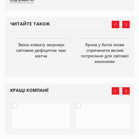
ЧИТАЙТЕ ТАКОЖ
Зміна клімату загрожує
Криза у Китаї може
ne
світовим дефіцитом чаю
спричинити великі
матча
потрясіння для світової
економіки
КРАЩІ КОМПАНІЇ