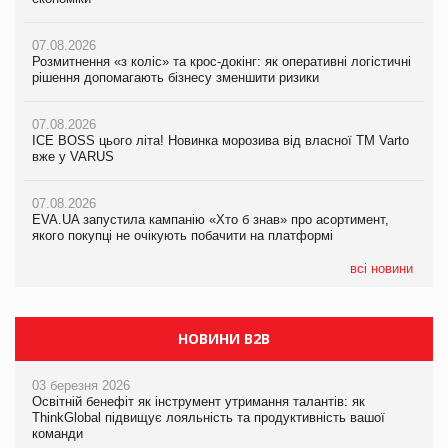
вже у VARUS
07.08.2026
07.08.2026
Розмитнення «з коліс» та крос-докінг: як оперативні логістичні
07.08.2026
Kraft Heinz скоротила збиток у першому півріччі
рішення допомагають бізнесу зменшити ризики
EVA.UA запустила кампанію «Хто б знав» про асортимент,
якого покупці не очікують побачити на платформі
07.08.2026
07.08.2026
Продажі Hugo Boss впали на 9%
ICE BOSS цього літа! Новинка морозива від власної ТМ Varto
06.08.2026
вже у VARUS
Смачна новинка для хвостатих: у VARUS з’явилися паучі
07.08.2026
Varto Paw expert від власної ТМ Varto!
Франція заборонила рекламні дзвінки без згоди клієнтів
07.08.2026
EVA.UA запустила кампанію «Хто б знав» про асортимент,
05.08.2026
якого покупці не очікують побачити на платформі
Мережа супермаркетів VARUS купує мережу магазинів
формату convenience store КОЛО: об’єднана компанія
налічуватиме 374 магазини
всі новини
НОВИНИ B2B
03 березня 2026
Освітній бенефіт як інструмент утримання талантів: як
ThinkGlobal підвищує лояльність та продуктивність вашої
команди