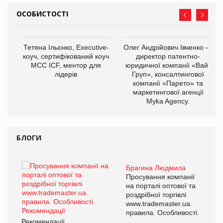
ОСОБИСТОСТІ
,
Тетяна Ільєнко, Executive-
Олег Андрійович Івченко —
ОВ
коуч, сертифікований коуч
директор патентно-
МСС ICF, ментор для
юридичної компанії «Вайз
лідерів
Груп», консалтингової
компанії «Парето» та
маркетингової агенції
Myka Agency.
БЛОГИ
Брагина Людмила
ї
Просування компанії
а
на порталі оптової та
роздрібної торгівлі
www.trademaster.ua.
і.
правила. Особливості.
Рекомендації
Ре