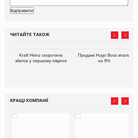
ЧИТАЙТЕ ТАКОЖ
ам
Kraft Heinz скоротила
Продажі Hugo Boss впали
іше
збиток у першому півріччі
на 9%
КРАЩІ КОМПАНІЇ