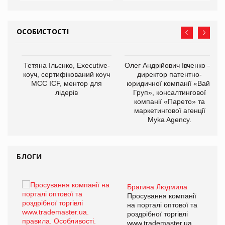
ОСОБИСТОСТІ
,
Тетяна Ільєнко, Executive-
Олег Андрійович Івченко —
ОВ
коуч, сертифікований коуч
директор патентно-
МСС ICF, ментор для
юридичної компанії «Вайз
лідерів
Груп», консалтингової
компанії «Парето» та
маркетингової агенції
Myka Agency.
БЛОГИ
Брагина Людмила
Просування компанії
на порталі оптової та
роздрібної торгівлі
www.trademaster.ua.