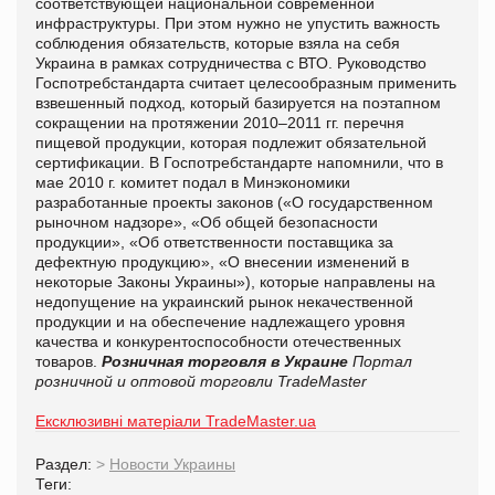
соответствующей национальной современной
инфраструктуры. При этом нужно не упустить важность
соблюдения обязательств, которые взяла на себя
Украина в рамках сотрудничества с ВТО. Руководство
Госпотребстандарта считает целесообразным применить
взвешенный подход, который базируется на поэтапном
сокращении на протяжении 2010–2011 гг. перечня
пищевой продукции, которая подлежит обязательной
сертификации. В Госпотребстандарте напомнили, что в
мае 2010 г. комитет подал в Минэкономики
разработанные проекты законов («О государственном
рыночном надзоре», «Об общей безопасности
продукции», «Об ответственности поставщика за
дефектную продукцию», «О внесении изменений в
некоторые Законы Украины»), которые направлены на
недопущение на украинский рынок некачественной
продукции и на обеспечение надлежащего уровня
качества и конкурентоспособности отечественных
товаров.
Розничная торговля в Украине
Портал
розничной и оптовой торговли TradeMaster
Ексклюзивні матеріали TradeMaster.ua
Раздел:
>
Новости Украины
Теги: