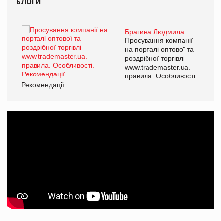
БЛОГИ
Брагина Людмила
ї
Просування компанії
а
на порталі оптової та
роздрібної торгівлі
www.trademaster.ua.
і.
правила. Особливості.
Рекомендації
Ре