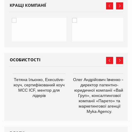
КРАЩІ КОМПАНІЇ
ОСОБИСТОСТІ
,
Тетяна Ільєнко, Executive-
Олег Андрійович Івченко —
ОВ
коуч, сертифікований коуч
директор патентно-
МСС ICF, ментор для
юридичної компанії «Вайз
лідерів
Груп», консалтингової
компанії «Парето» та
маркетингової агенції
Myka Agency.