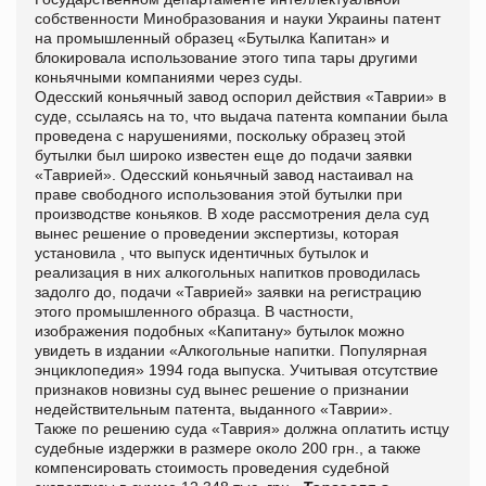
собственности Минобразования и науки Украины патент
на промышленный образец «Бутылка Капитан» и
блокировала использование этого типа тары другими
коньячными компаниями через суды.
Одесский коньячный завод оспорил действия «Таврии» в
суде, ссылаясь на то, что выдача патента компании была
проведена с нарушениями, поскольку образец этой
бутылки был широко известен еще до подачи заявки
«Таврией». Одесский коньячный завод настаивал на
праве свободного использования этой бутылки при
производстве коньяков. В ходе рассмотрения дела суд
вынес решение о проведении экспертизы, которая
установила , что выпуск идентичных бутылок и
реализация в них алкогольных напитков проводилась
задолго до, подачи «Таврией» заявки на регистрацию
этого промышленного образца. В частности,
изображения подобных «Капитану» бутылок можно
увидеть в издании «Алкогольные напитки. Популярная
энциклопедия» 1994 года выпуска. Учитывая отсутствие
признаков новизны суд вынес решение о признании
недействительным патента, выданного «Таврии».
Также по решению суда «Таврия» должна оплатить истцу
судебные издержки в размере около 200 грн., а также
компенсировать стоимость проведения судебной