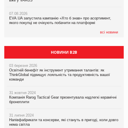
вже у VARUS
Смачна новинка для хвостатих: у VARUS з’явилися паучі
07.08.2026
Varto Paw expert від власної ТМ Varto!
Франція заборонила рекламні дзвінки без згоди клієнтів
07.08.2026
EVA.UA запустила кампанію «Хто б знав» про асортимент,
05.08.2026
якого покупці не очікують побачити на платформі
Мережа супермаркетів VARUS купує мережу магазинів
формату convenience store КОЛО: об’єднана компанія
налічуватиме 374 магазини
всі новини
НОВИНИ B2B
03 березня 2026
Освітній бенефіт як інструмент утримання талантів: як
ThinkGlobal підвищує лояльність та продуктивність вашої
команди
31 жовтня 2024
Компанія Rarog Tactical Gear презентувала надлегкі керамічні
бронеплити
31 липня 2024
Напівфабрикати та консерви, які стануть в пригоді, коли довго
нема світла