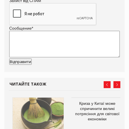
Захист від СПАМ
Сообщение
*
ЧИТАЙТЕ ТАКОЖ
Криза у Китаї може
ne
спричинити великі
потрясіння для світової
економіки