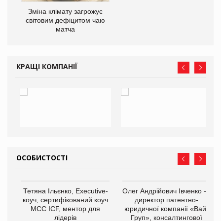
Зміна клімату загрожує
світовим дефіцитом чаю
матча
КРАЩІ КОМПАНІЇ
ОСОБИСТОСТІ
,
Тетяна Ільєнко, Executive-
Олег Андрійович Івченко —
ОВ
коуч, сертифікований коуч
директор патентно-
МСС ICF, ментор для
юридичної компанії «Вайз
лідерів
Груп», консалтингової