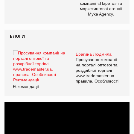
компанії «Парето» та
маркетингової агенції
Myka Agency.
БЛОГИ
Брагина Людмила
ї
Просування компанії
а
на порталі оптової та
роздрібної торгівлі
www.trademaster.ua.
і.
правила. Особливості.
Рекомендації
Ре