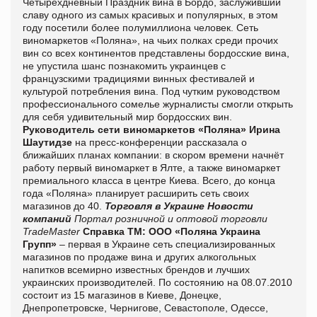
Четырехдневный Праздник вина в Бордо, заслуживший
славу одного из самых красивых и популярных, в этом
году посетили более полумиллиона человек.
Сеть
виномаркетов «Поляна», на чьих полках среди прочих
вин со всех континентов представлены бордосские вина,
не упустила шанс познакомить украинцев с
французскими традициями винных фестивалей и
культурой потребления вина. Под чутким руководством
профессионального сомелье журналисты смогли открыть
для себя удивительный мир бордосских вин.
Руководитель сети виномаркетов «Поляна» Ирина
Шаутидзе
на пресс-конференции рассказала о
ближайших планах компании: в скором времени начнёт
работу первый виномаркет в Ялте, а также виномаркет
премиального класса в центре Киева. Всего, до конца
года «Поляна» планирует расширить сеть своих
магазинов до 40.
Торговля в Украине
Новости
компаний
Портал розничной и оптовой торговли
TradeMaster
Справка ТМ:
ООО «Поляна Украина
Групп»
– первая в Украине сеть специализированных
магазинов по продаже вина и других алкогольных
напитков всемирно известных брендов и лучших
украинских производителей. По состоянию на 08.07.2010
состоит из 15 магазинов в Киеве, Донецке,
Днепропетровске, Чернигове, Севастополе, Одессе,