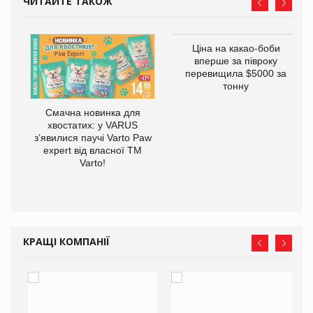
ЧИТАЙТЕ ТАКОЖ
Ціна на какао-боби
вперше за півроку
перевищила $5000 за
тонну
Смачна новинка для
хвостатих: у VARUS
у
з’явилися паучі Varto Paw
expert від власної ТМ
Varto!
КРАЩІ КОМПАНІЇ