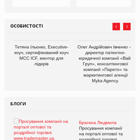
ОСОБИСТОСТІ
,
Тетяна Ільєнко, Executive-
Олег Андрійович Івченко —
ОВ
коуч, сертифікований коуч
директор патентно-
МСС ICF, ментор для
юридичної компанії «Вайз
лідерів
Груп», консалтингової
компанії «Парето» та
маркетингової агенції
Myka Agency.
БЛОГИ
Брагина Людмила
ї
Просування компанії
а
на порталі оптової та
роздрібної торгівлі