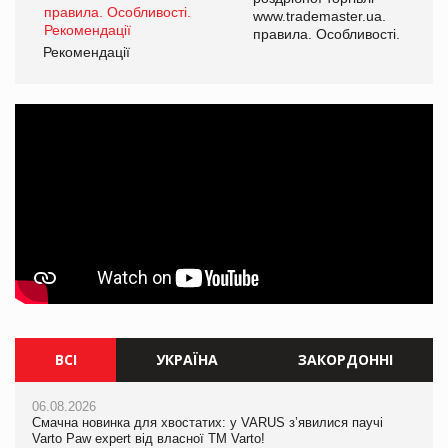
www.trademaster.ua.
і.
правила. Особливості.
Рекомендації
Ре
ВСІ
УКРАЇНА
ЗАКОРДОННІ
06.08.2026
06.08.2026
06.08.2026
Смачна новинка для хвостатих: у VARUS з’явилися паучі
Смачна новинка для хвостатих: у VARUS з’явилися паучі
Ціна на какао-боби вперше за півроку перевищила $5000 за
Varto Paw expert від власної ТМ Varto!
Varto Paw expert від власної ТМ Varto!
тонну