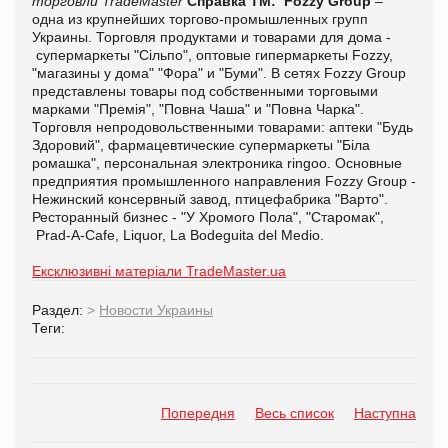
торговли TradeMaster
Справка ТМ:
Fozzy Group
–
одна из крупнейших торгово-промышленных групп
Украины. Торговля продуктами и товарами для дома -
супермаркеты "Сільпо", оптовые гипермаркеты Fozzy,
"магазины у дома" "Фора" и "Буми". В сетях Fozzy Group
представлены товары под собственными торговыми
марками "Премія", "Повна Чаша" и "Повна Чарка".
Торговля непродовольственными товарами: аптеки "Будь
Здоровий", фармацевтические супермаркеты "Біла
ромашка", персональная электроника ringoo. Основные
предприятия промышленного направления Fozzy Group -
Нежинский консервный завод, птицефабрика "Варто".
Ресторанный бизнес - "У Хромого Пола", "Старомак",
Prad-A-Cafe, Liquor, La Bodeguita del Medio.
Ексклюзивні матеріали TradeMaster.ua
Раздел:
>
Новости Украины
Теги:
Попередня
Весь список
Наступна