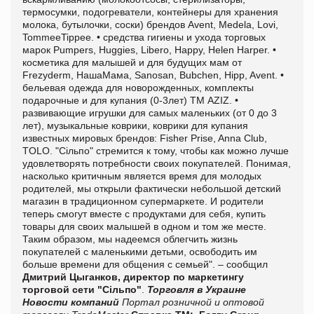
термосумки, подогреватели, контейнеры для хранения
молока, бутылочки, соски) брендов Avent, Medela, Lovi,
TommeeTippee. • средства гигиены и ухода торговых
марок Pumpers, Huggies, Libero, Happy, Helen Harper. •
косметика для малышей и для будущих мам от
Frezyderm, НашаМама, Sanosan, Bubchen, Hipp, Avent. •
бельевая одежда для новорожденных, комплекты
подарочные и для купания (0-3лет) ТМ AZIZ. •
развивающие игрушки для самых маленьких (от 0 до 3
лет), музыкальные коврики, коврики для купания
известных мировых брендов: Fisher Prise, Anna Club,
TOLO. "Сільпо" стремится к тому, чтобы как можно лучше
удовлетворять потребности своих покупателей. Понимая,
насколько критичным является время для молодых
родителей, мы открыли фактически небольшой детский
магазин в традиционном супермаркете. И родители
теперь смогут вместе с продуктами для себя, купить
товары для своих малышей в одном и том же месте.
Таким образом, мы надеемся облегчить жизнь
покупателей с маленькими детьми, освободить им
больше времени для общения с семьей". – сообщил
Дмитрий Цыганков, директор по маркетингу
торговой сети "Сільпо"
.
Торговля в Украине
Новости компаний
Портал розничной и оптовой