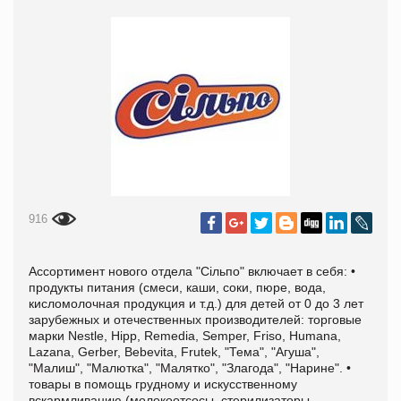
916
Ассортимент нового отдела "Сільпо" включает в себя: •
продукты питания (смеси, каши, соки, пюре, вода,
кисломолочная продукция и т.д.) для детей от 0 до 3 лет
зарубежных и отечественных производителей: торговые
марки Nestle, Hipp, Remedia, Semper, Friso, Humana,
Lazana, Gerber, Bebevita, Frutek, "Тема", "Агуша",
"Малиш", "Малютка", "Малятко", "Злагода", "Нарине". •
товары в помощь грудному и искусственному
вскармливанию (молокоотсосы, стерилизаторы,