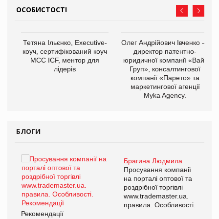
ОСОБИСТОСТІ
,
Тетяна Ільєнко, Executive-
Олег Андрійович Івченко —
ОВ
коуч, сертифікований коуч
директор патентно-
МСС ICF, ментор для
юридичної компанії «Вайз
лідерів
Груп», консалтингової
компанії «Парето» та
маркетингової агенції
Myka Agency.
БЛОГИ
Брагина Людмила
ї
Просування компанії
а
на порталі оптової та
роздрібної торгівлі
www.trademaster.ua.
і.
правила. Особливості.
Рекомендації
Ре