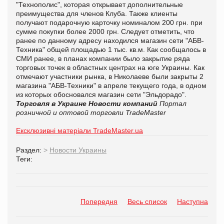
"Технополис", которая открывает дополнительные
преимущества для членов Клуба. Также клиенты
получают подарочную карточку номиналом 200 грн. при
сумме покупки более 2000 грн. Следует отметить, что
ранее по данному адресу находился магазин сети "АБВ-
Техника" общей площадью 1 тыс. кв.м. Как сообщалось в
СМИ ранее, в планах компании было закрытие ряда
торговых точек в областных центрах на юге Украины. Как
отмечают участники рынка, в Николаеве были закрыты 2
магазина "АБВ-Техники" в апреле текущего года, в одном
из которых обосновался магазин сети "Эльдорадо".
Торговля в Украине
Новости компаний
Портал
розничной и оптовой торговли TradeMaster
Ексклюзивні матеріали TradeMaster.ua
Раздел:
>
Новости Украины
Теги:
Попередня
Весь список
Наступна