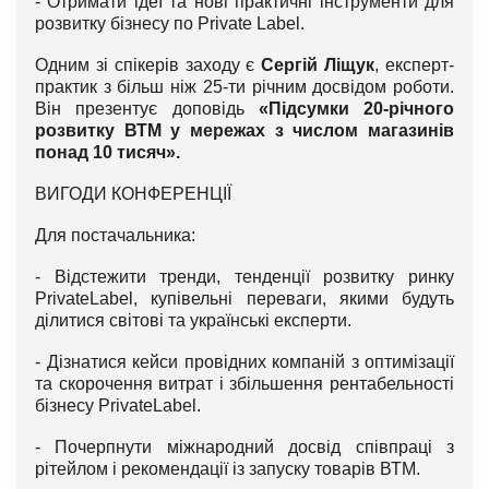
- Отримати ідеї та нові практичні інструменти для
розвитку бізнесу по Private Label.
Одним зі спікерів заходу є
Сергій Ліщук
, експерт-
практик з більш ніж 25-ти річним досвідом роботи
.
Він презентує доповідь
«Підсумки 20-річного
розвитку ВТМ у мережах з числом магазинів
понад 10 тисяч
»
.
ВИГОДИ КОНФЕРЕНЦІЇ
Для постачальника:
- Відстежити тренди, тенденції розвитку ринку
PrivateLabel, купівельні переваги, якими будуть
ділитися світові та українські експерти.
- Дізнатися кейси провідних компаній з оптимізації
та скорочення витрат і збільшення рентабельності
бізнесу PrivateLabel.
- Почерпнути міжнародний досвід співпраці з
рітейлом і рекомендації із запуску товарів ВТМ.