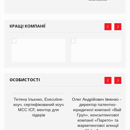
КРАЩІ КОМПАНІЇ
ОСОБИСТОСТІ
Тетяна Ільєнко, Executive-
Олег Андрійович Івченко —
коуч, сертифікований коуч
директор патентно-
МСС ICF, ментор для
юридичної компанії «Вайз
лідерів
Груп», консалтингової
компанії «Парето» та
маркетингової агенції
,