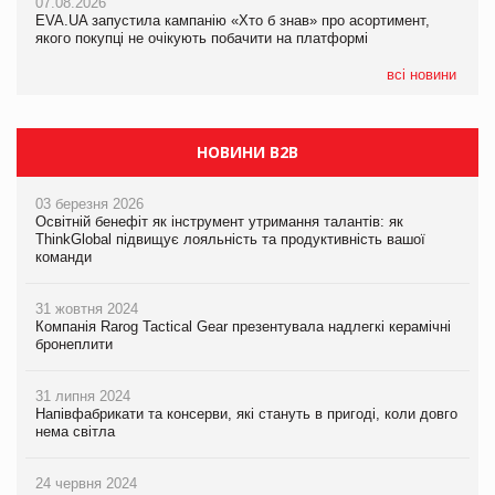
07.08.2026
EVA.UA запустила кампанію «Хто б знав» про асортимент,
05.08.2026
якого покупці не очікують побачити на платформі
Мережа супермаркетів VARUS купує мережу магазинів
формату convenience store КОЛО: об’єднана компанія
налічуватиме 374 магазини
всі новини
НОВИНИ B2B
03 березня 2026
Освітній бенефіт як інструмент утримання талантів: як
ThinkGlobal підвищує лояльність та продуктивність вашої
команди
31 жовтня 2024
Компанія Rarog Tactical Gear презентувала надлегкі керамічні
бронеплити
31 липня 2024
Напівфабрикати та консерви, які стануть в пригоді, коли довго
нема світла
24 червня 2024