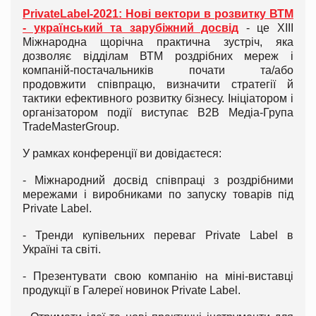
PrivateLabel-2021: Нові вектори в розвитку ВТМ
- український та зарубіжний досвід
- це XIII
Міжнародна щорічна практична зустріч, яка
дозволяє відділам ВТМ роздрібних мереж і
компаній-постачальників почати та/або
продовжити співпрацю, визначити стратегії й
тактики ефективного розвитку бізнесу. Ініціатором і
організатором події виступає B2B Медіа-Група
TradeMasterGroup.
У рамках конференції ви довідаєтеся:
- Міжнародний досвід співпраці з роздрібними
мережами і виробниками по запуску товарів під
Private Label.
- Тренди купівельних переваг Private Label в
Україні та світі.
- Презентувати свою компанію на міні-виставці
продукції в Галереї новинок Private Label.