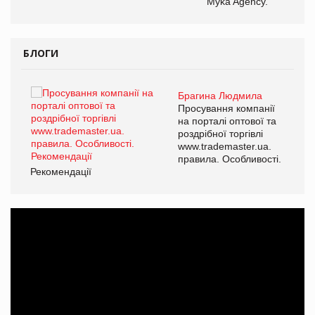
Myka Agency.
ОВ
БЛОГИ
Брагина Людмила
Просування компанії
на порталі оптової та
роздрібної торгівлі
www.trademaster.ua.
правила. Особливості.
Рекомендації
Ре