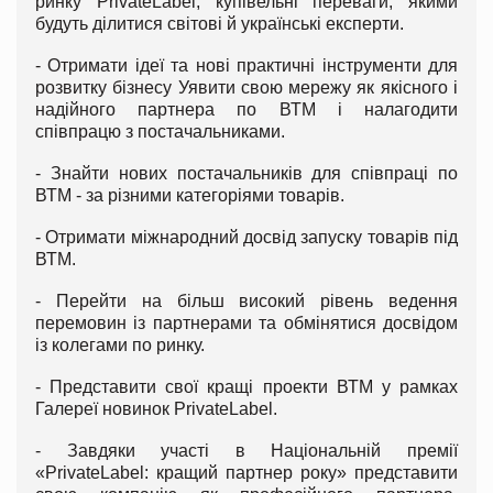
ринку PrivateLabel, купівельні переваги, якими
будуть ділитися світові й українські експерти.
- Отримати ідеї та нові практичні інструменти для
розвитку бізнесу Уявити свою мережу як якісного і
надійного партнера по ВТМ і налагодити
співпрацю з постачальниками.
- Знайти нових постачальників для співпраці по
ВТМ - за різними категоріями товарів.
- Отримати міжнародний досвід запуску товарів під
ВТМ.
- Перейти на більш високий рівень ведення
перемовин із партнерами та обмінятися досвідом
із колегами по ринку.
- Представити свої кращі проекти ВТМ у рамках
Галереї новинок PrivateLabel.
- Завдяки участі в Національній премії
«PrivateLabel: кращий партнер року» представити