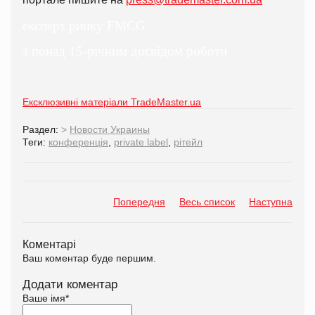
експерт ринку FMCG
з понад 15-річним досвідом роботи
Ексклюзивні матеріали TradeMaster.ua
Раздел:
>
Новости Украины
Теги:
конференція
,
private label
,
рітейл
Попередня
Весь список
Наступна
Коментарі
Ваш коментар буде першим.
Додати коментар
Ваше імя
*