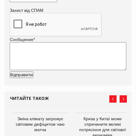
Захист від СПАМ
Сообщение
*
ЧИТАЙТЕ ТАКОЖ
Зміна клімату загрожує
Криза у Китаї може
ne
світовим дефіцитом чаю
спричинити великі
матча
потрясіння для світової
економіки