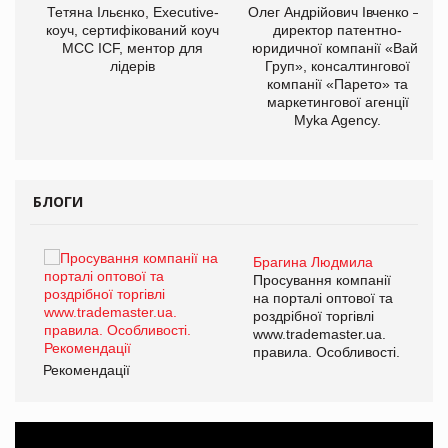
,
Тетяна Ільєнко, Executive-
Олег Андрійович Івченко —
ОВ
коуч, сертифікований коуч
директор патентно-
МСС ICF, ментор для
юридичної компанії «Вайз
лідерів
Груп», консалтингової
компанії «Парето» та
маркетингової агенції
Myka Agency.
БЛОГИ
Брагина Людмила
ї
Просування компанії
а
на порталі оптової та
роздрібної торгівлі
www.trademaster.ua.
і.
правила. Особливості.
Рекомендації
Ре