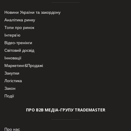
Новини України та закордону
Аналітика ринку
Топи про ринок
Інтерв’ю
Відео-тренінги
Світовий досвід
Інновації
Маркетинг&Продажі
Закупки
Логістика
Закон
Події
ПРО В2В МЕДІА-ГРУПУ TRADEMASTER
Про нас