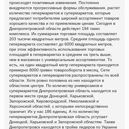
происходят позитивные изменения. Постоянно
внедряются прогрессивные формы обслуживания, растет
количество гипермаркетов и супермаркетов, которые
предлагают потребителям широкий ассортимент товаров
хорошего качества и по приемлемым ценам. Сегодня в
Днепропетровской области действует 194 таких
комплекса. Их суммарная торговая площадь составляет
203 тысячи квадратных метров. Средняя площадь одного
гипермаркета составляет до 6000 квадратных метров,
при этом эффективность использования торговых
площадей в гипермаркетах в среднем на треть выше,
чем в магазинах с универсальным ассортиментом. То
есть, на один квадратный метр гипермаркета приходится
примерно 8000 гривен товарооборота в месяц. Сети
супермаркетов и гипермаркетов распространены по всей
области. Хотя ровно половина из них находится в
областном центре. По количеству универсамов и
супермаркетов Днепропетровская область находится на
первом месте среди Донецкой, Харьковской,
Запорожской, Кировоградской, Николаевской и
Херсонской областей, с которыми непосредственно
граничит. Их у нас 186 единиц. А по количеству
гипермаркетов Днепропетровская область уступает
Донецкой, Харьковской и Запорожской областям. Также
Днепропетровск находится в тройке лидеров по Украине