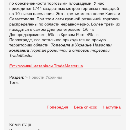
по обеспеченности торговыми площадями. У нас
приходится 1744 квадратных метров торговых площадей
на 10 тысяч населения. Это - третье место после Киева и
Севастополя. При этом сети крупной розничной торговли
распределены по области неравномерно. Более трети их
находится в самом Днепропетровске, 1/6 - в
Днепродзержинске, 5% - в Кривом Роге, 4% - в
Павлограде, все остальное приходится на прочую
территорию области.
Торговля в Украине
Новости
компаний
Портал розничной и оптовой торговли
TradeMaster
Ексклюзивні матеріали TradeMaster.ua
Раздел:
>
Новости Украины
Теги:
Попередня
Весь список
Наступна
Коментарі