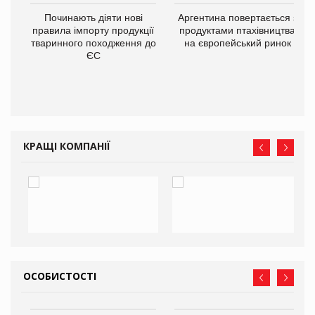
в
Починають діяти нові
Аргентина повертається з
правила імпорту продукції
продуктами птахівництва
тваринного походження до
на європейський ринок
О:
ЄС
КРАЩІ КОМПАНІЇ
ОСОБИСТОСТІ