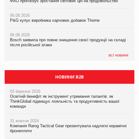
ФАО прогнозує зростання світових цін на продовольство
05.08.2026
ФАО прогнозує зростання світових цін на продовольство
Російська атака 5 серпня стала одним із наймасштабніших
ударів по українському бізнесу за час повномасштабної війни
06.08.2026
06.08.2026
P&G купує виробника харчових добавок Thorne
P&G купує виробника харчових добавок Thorne
05.08.2026
Смачне поповнення дитячого меню: у VARUS з’явилися
06.08.2026
06.08.2026
новинки від ТМ ТОКЕРИ
Bosch заявила про повне знищення своєї продукції на складі
Bosch заявила про повне знищення своєї продукції на складі
після російської атаки
після російської атаки
05.08.2026
Сергій Лісунов про заморожені хлібобулочні вироби на
всі новини
PrivateLabel&FMCG Master 2026
НОВИНИ B2B
03 березня 2026
Освітній бенефіт як інструмент утримання талантів: як
ThinkGlobal підвищує лояльність та продуктивність вашої
команди
31 жовтня 2024
Компанія Rarog Tactical Gear презентувала надлегкі керамічні
бронеплити