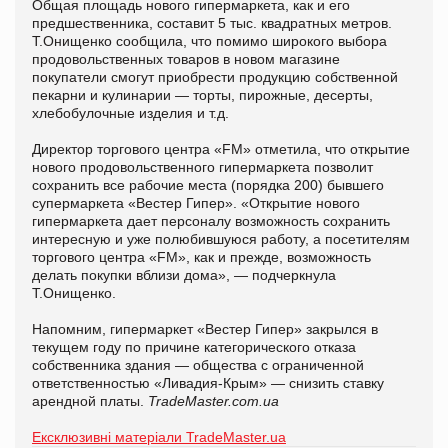
Общая площадь нового гипермаркета, как и его
предшественника, составит 5 тыс. квадратных метров.
Т.Онищенко сообщила, что помимо широкого выбора
продовольственных товаров в новом магазине
покупатели смогут приобрести продукцию собственной
пекарни и кулинарии — торты, пирожные, десерты,
хлебобулочные изделия и т.д.
Директор торгового центра «FM» отметила, что открытие
нового продовольственного гипермаркета позволит
сохранить все рабочие места (порядка 200) бывшего
супермаркета «Вестер Гипер». «Открытие нового
гипермаркета дает персоналу возможность сохранить
интересную и уже полюбившуюся работу, а посетителям
торгового центра «FM», как и прежде, возможность
делать покупки вблизи дома», — подчеркнула
Т.Онищенко.
Напомним, гипермаркет «Вестер Гипер» закрылся в
текущем году по причине категорического отказа
собственника здания — общества с ограниченной
ответственностью «Ливадия-Крым» — снизить ставку
арендной платы.
TradeMaster.com.ua
Ексклюзивні матеріали TradeMaster.ua