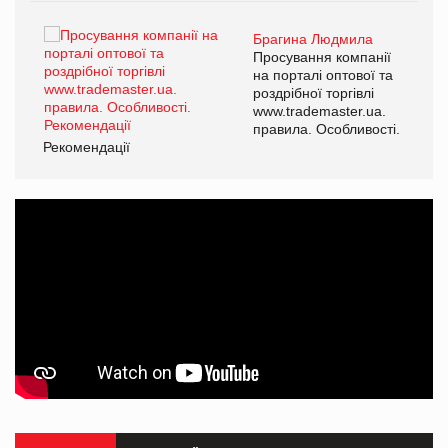
Брагина Людмила
ї
Просування компанії
а
на порталі оптової та
роздрібної торгівлі
www.trademaster.ua.
і.
правила. Особливості.
Рекомендації
Ре