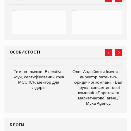
ОСОБИСТОСТІ
,
Тетяна Ільєнко, Executive-
Олег Андрійович Івченко —
ОВ
коуч, сертифікований коуч
директор патентно-
МСС ICF, ментор для
юридичної компанії «Вайз
лідерів
Груп», консалтингової
компанії «Парето» та
маркетингової агенції
Myka Agency.
БЛОГИ