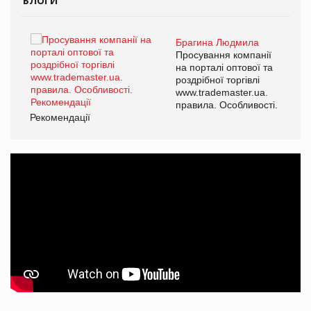
БЛОГИ
Брагина Людмила
ї
Просування компанії
а
на порталі оптової та
роздрібної торгівлі
www.trademaster.ua.
і.
правила. Особливості.
Рекомендації
Ре