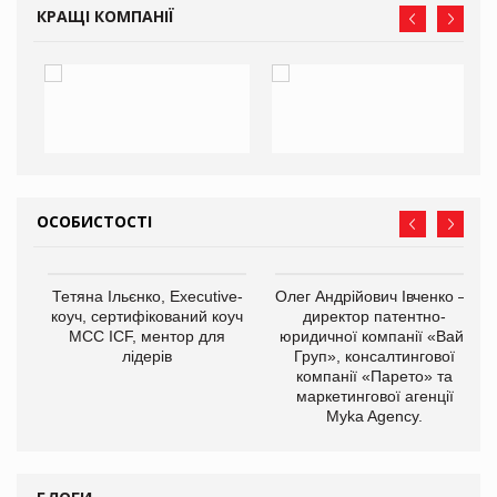
КРАЩІ КОМПАНІЇ
ОСОБИСТОСТІ
,
Тетяна Ільєнко, Executive-
Олег Андрійович Івченко —
ОВ
коуч, сертифікований коуч
директор патентно-
МСС ICF, ментор для
юридичної компанії «Вайз
лідерів
Груп», консалтингової
компанії «Парето» та
маркетингової агенції
Myka Agency.