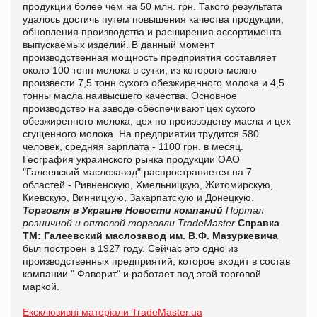
продукции более чем на 50 млн. грн. Такого результата
удалось достичь путем повышения качества продукции,
обновления производства и расширения ассортимента
выпускаемых изделий. В данный момент
производственная мощность предприятия составляет
около 100 тонн молока в сутки, из которого можно
произвести 7,5 тонн сухого обезжиренного молока и 4,5
тонны масла наивысшего качества. Основное
производство на заводе обеспечивают цех сухого
обезжиренного молока, цех по производству масла и цех
сгущенного молока. На предприятии трудится 580
человек, средняя зарплата - 1100 грн. в месяц.
География украинского рынка продукции ОАО
"Галеевский маслозавод" распространяется на 7
областей - Ривненскую, Хмельницкую, Житомирскую,
Киевскую, Винницкую, Закарпатскую и Донецкую.
Торговля в Украине
Новости компаний
Портал
розничной и оптовой торговли TradeMaster
Справка
ТМ:
Галеевский маслозавод им. В.Ф. Мазуркевича
был построен в 1927 году. Сейчас это одно из
производственных предприятий, которое входит в состав
компании " Фаворит" и работает под этой торговой
маркой.
Ексклюзивні матеріали TradeMaster.ua