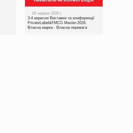
порталі оптової та
роздрібної торгівлі
18 червня 2026 |
www.trademaster.ua.
3-4 вересня Виставки та конференції
правила. Особливості.
PrivateLabel&FMCG Master-2026:
Власна марка - Власна перевага