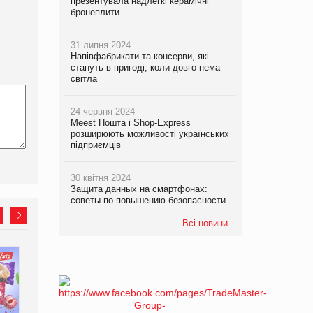
презентувала надлегкі керамічні
бронеплити
31 липня 2024
Напівфабрикати та консерви, які
стануть в пригоді, коли довго нема
світла
24 червня 2024
Meest Пошта і Shop-Express
розширюють можливості українських
підприємців
30 квітня 2024
Защита данных на смартфонах:
советы по повышению безопасности
Всі новини
EVA.UA запустила
Kraft Heinz скоротила
кампанію «Хто б знав» про
збиток у першому півріччі
асортимент, якого покупці
не очікують побачити на
платформі