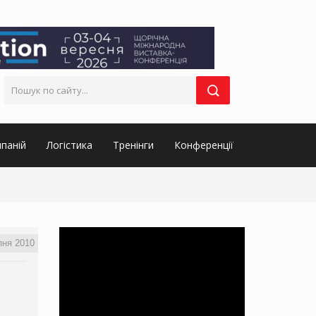
паній
Логістика
Тренінги
Конференції
пня 2010