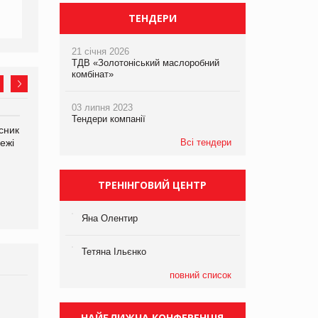
ТЕНДЕРИ
21 січня 2026
ТДВ «Золотоніський маслоробний
комбінат»
03 липня 2023
Тендери компанії
сник
Олексій Логачов-Михайлов
Яна Сараніна, директор
ежі
Файно маркет Директор
Всі тендери
компанії «УкраМарин»
департаменту з
виробництва
ТРЕНІНГОВИЙ ЦЕНТР
Яна Олентир
Тетяна Ільєнко
повний список
Брагина Людмила
Просування компанії на
НАЙБЛИЖЧА КОНФЕРЕНЦІЯ