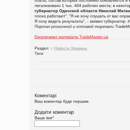
платы, состав которых постоянно обновляется и к
легализовано 1 тыс. 404 рабочих места; в некотор
губернатор Одесской области Николай Матв
плохо работают". "Я не хочу слушать от вас опра
Я хочу видеть результаты", - заявил губернатор.
И
Портал розничной и оптовой торговли TradeMa
Ексклюзивні матеріали TradeMaster.ua
Раздел:
>
Новости Украины
Теги:
Коментарі
Ваш коментар буде першим.
Додати коментар
Ваше імя
*