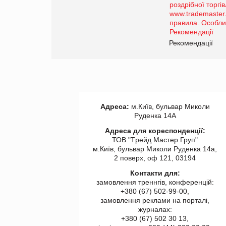
порталі оптової та
роздрібної торгівлі
www.trademaster.ua.
правила. Особливості.
ії
Рекомендації
Адреса:
м.Київ, бульвар Миколи
Руденка 14А
Адреса для кореспонденції:
ТОВ "Tрейд Мастер Груп"
м.Київ, бульвар Миколи Руденка 14а,
2 поверх, оф 121, 03194
Контакти для:
замовлення треннгів, конференцій:
+380 (67) 502-99-00,
замовлення реклами на порталі,
журналах:
+380 (67) 502 30 13,