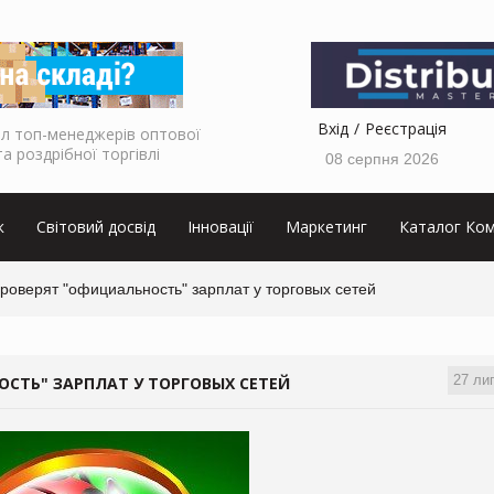
Вхід
Реєстрація
л топ-менеджерів оптової
та роздрібної торгівлі
08 серпня 2026
к
Світовий досвід
Інновації
Маркетинг
Каталог Ком
роверят "официальность" зарплат у торговых сетей
27 ли
СТЬ" ЗАРПЛАТ У ТОРГОВЫХ СЕТЕЙ