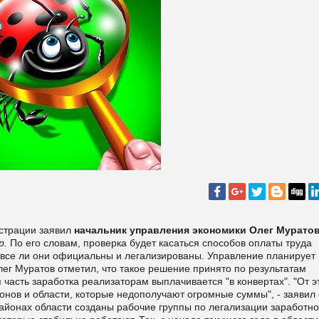
истрации заявил
начальник управления экономики Олег Мурато
р.
По его словам, проверка будет касаться способов оплаты труда
 все ли они официальны и легализированы. Управление планирует
Олег Муратов отметил, что такое решение принято по результатам
 часть заработка реализаторам выплачивается "в конвертах". "От э
онов и области, которые недополучают огромные суммы", - заявил 
районах области созданы рабочие группы по легализации заработн