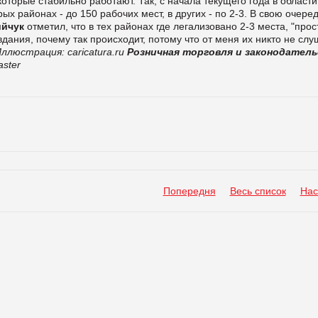
оторые стабильно работают. Так, с начала текущего года в области
ых районах - до 150 рабочих мест, в других - по 2-3. В свою очеред
ийчук
отметил, что в тех районах где легализовано 2-3 места, "прос
вдания, почему так происходит, потому что от меня их никто не слу
ллюстрация: caricatura.ru
Розничная торговля и законодател
ster
Попередня
Весь список
Нас