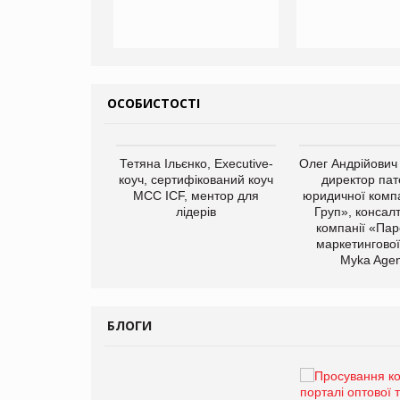
ОСОБИСТОСТІ
арас Ігорович,
Тетяна Ільєнко, Executive-
Олег Андрійович
иробництва ТОВ
коуч, сертифікований коуч
директор пат
Герчак"
МСС ICF, ментор для
юридичної компа
лідерів
Груп», консал
компанії «Пар
маркетингової
Myka Agen
БЛОГИ
Брагина Людмила
Просування компанії на