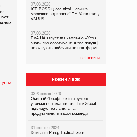
07.08.2026
ь,
ICE BOSS цього літа! Новинка
06.08.2026
то
07.08.2026
морозива від власної ТМ Varto вже у
Смачна новинка для хвостатих: у
шает.
Франція заборонила рекламні дзвінки
VARUS
VARUS з’явилися паучі Varto Paw
ьство
без згоди клієнтів
expert від власної ТМ Varto!
07.08.2026
EVA.UA запустила кампанію «Хто б
05.08.2026
знав» про асортимент, якого покупці
Мережа супермаркетів VARUS купує
не очікують побачити на платформі
мережу магазинів формату
convenience store КОЛО: об’єднана
компанія налічуватиме 374 магазини
всі новини
НОВИНИ B2B
тупна
03 березня 2026
Освітній бенефіт як інструмент
утримання талантів: як ThinkGlobal
підвищує лояльність та
продуктивність вашої команди
31 жовтня 2024
Компанія Rarog Tactical Gear