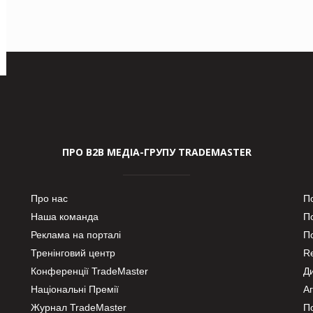
ПРО В2В МЕДІА-ГРУПУ TRADEMASTER
Про нас
П
Наша команда
П
Реклама на порталі
По
Тренінговий центр
Re
Конференції TradeMaster
Д
Національні Премії
А
Журнал TradeMaster
П