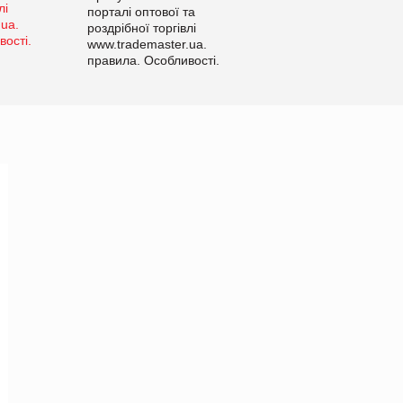
порталі оптової та
роздрібної торгівлі
www.trademaster.ua.
правила. Особливості.
Рекомендації