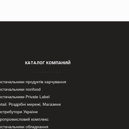
КАТАЛОГ КОМПАНИЙ
остачальники продуктів харчування
остачальники nonfood
стачальники Private Label
tail. Роздрібні мережі, Магазини
истрибутори України
гропромисловий комплекс
остачальники обладнання