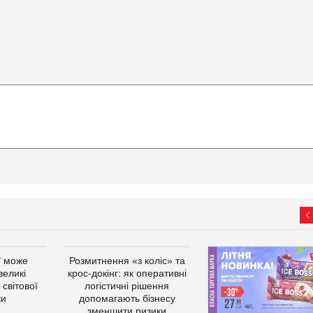
ї може
Розмитнення «з коліс» та
великі
крос-докінг: як оперативні
світової
логістичні рішення
ки
допомагають бізнесу
зменшити ризики