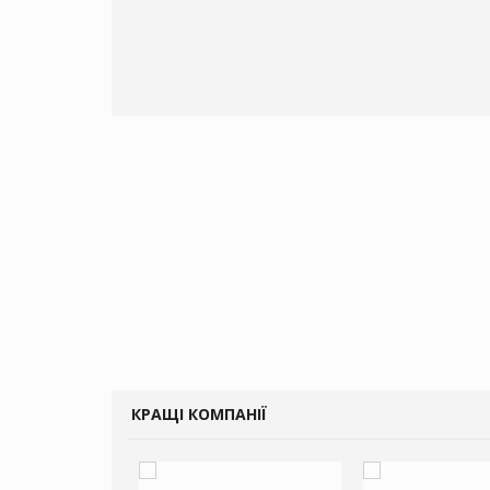
ує виробника
добавок Thorne
КРАЩІ КОМПАНІЇ