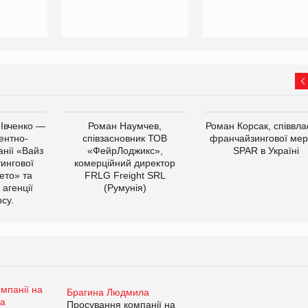
 Івченко —
Роман Наумчев,
Роман Корсак, співвла
ентно-
співзасновник ТОВ
франчайзингової мер
нії «Вайз
«ФейрЛоджикс»,
SPAR в Україні
тингової
комерційний директор
ето» та
FRLG Freight SRL
 агенції
(Румунія)
cy.
Брагина Людмила
Просування компанії на