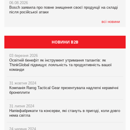
06.08.2026
06.08.2026
новинки від ТМ ТОКЕРИ
Bosch заявила про повне знищення своєї продукції на складі
Bosch заявила про повне знищення своєї продукції на складі
після російської атаки
після російської атаки
05.08.2026
Сергій Лісунов про заморожені хлібобулочні вироби на
всі новини
PrivateLabel&FMCG Master 2026
НОВИНИ B2B
03 березня 2026
Освітній бенефіт як інструмент утримання талантів: як
ThinkGlobal підвищує лояльність та продуктивність вашої
команди
31 жовтня 2024
Компанія Rarog Tactical Gear презентувала надлегкі керамічні
бронеплити
31 липня 2024
Напівфабрикати та консерви, які стануть в пригоді, коли довго
нема світла
24 червня 2024