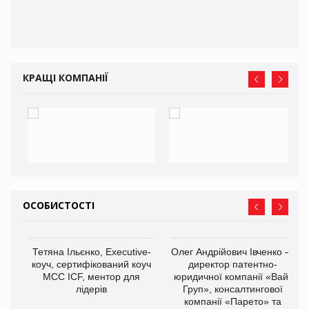
КРАЩІ КОМПАНІЇ
ОСОБИСТОСТІ
,
Тетяна Ільєнко, Executive-
Олег Андрійович Івченко —
ОВ
коуч, сертифікований коуч
директор патентно-
МСС ICF, ментор для
юридичної компанії «Вайз
лідерів
Груп», консалтингової
компанії «Парето» та