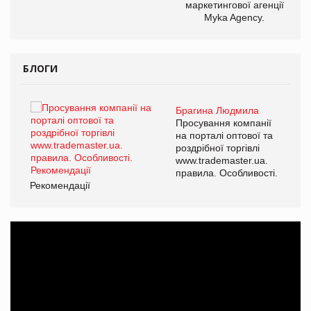
маркетингової агенції
Myka Agency.
БЛОГИ
Брагина Людмила
ї
Просування компанії
а
на порталі оптової та
роздрібної торгівлі
www.trademaster.ua.
і.
правила. Особливості.
Рекомендації
Ре