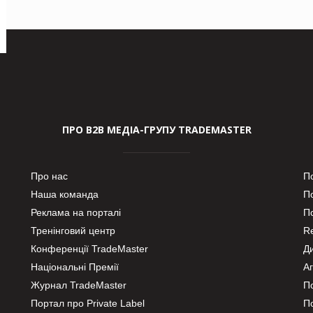
ПРО В2В МЕДІА-ГРУПУ TRADEMASTER
Про нас
П
Наша команда
П
Реклама на порталі
По
Тренінговий центр
Re
Конференції TradeMaster
Д
Національні Премії
А
Журнал TradeMaster
П
Портал про Private Label
П