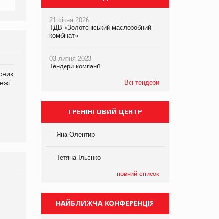
21 січня 2026
ТДВ «Золотоніський маслоробний
комбінат»
03 липня 2023
Тендери компанії
сник
Олексій Логачов-Михайлов
Яна Сараніна, директор
ежі
Файно маркет Директор
Всі тендери
компанії «УкраМарин»
департаменту з
виробництва
ТРЕНІНГОВИЙ ЦЕНТР
Яна Олентир
Тетяна Ільєнко
повний список
НАЙБЛИЖЧА КОНФЕРЕНЦІЯ