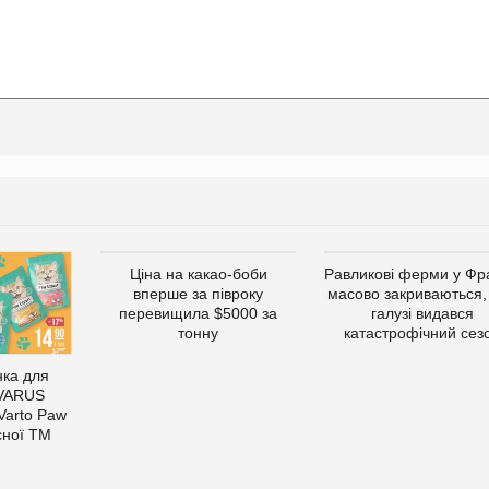
Ціна на какао-боби
Равликові ферми у Фра
вперше за півроку
масово закриваються,
перевищила $5000 за
галузі видався
тонну
катастрофічний сез
ка для
 VARUS
 Varto Paw
сної ТМ