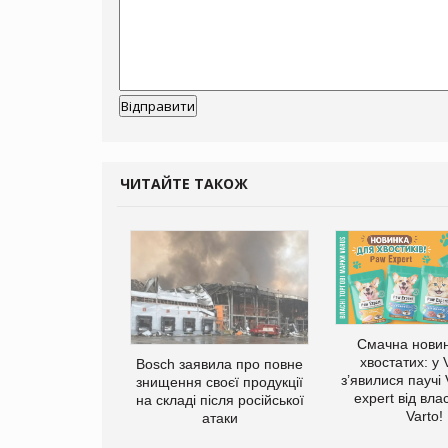
ЧИТАЙТЕ ТАКОЖ
Смачна новин
хвостатих: у
ратила понад $1
Bosch заявила про повне
з’явилися паучі
 маркетинг за
знищення своєї продукції
expert від вла
вартал
на складі після російської
Varto!
атаки