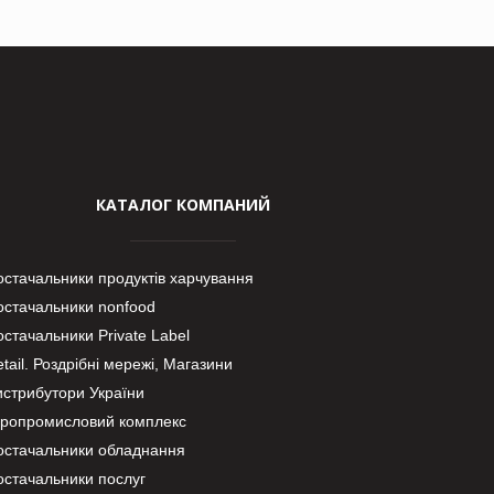
КАТАЛОГ КОМПАНИЙ
остачальники продуктів харчування
остачальники nonfood
стачальники Private Label
tail. Роздрібні мережі, Магазини
истрибутори України
гропромисловий комплекс
остачальники обладнання
остачальники послуг