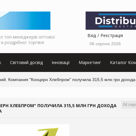
Вхід
Реєстрація
л топ-менеджерів оптової
та роздрібної торгівлі
06 серпня 2026
к
Світовий досвід
Інновації
Маркетинг
Каталог Ком
ий. Компания "Концерн Хлебпром" получила 315,5 млн грн дохода 
04 сер
ЕРН ХЛЕБПРОМ" ПОЛУЧИЛА 315,5 МЛН ГРН ДОХОДА
А