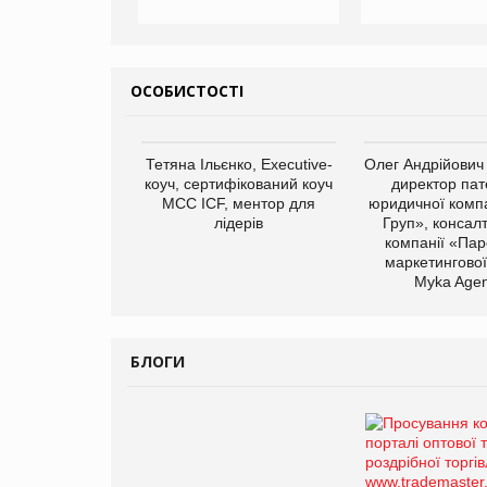
ОСОБИСТОСТІ
Тетяна Ільєнко, Executive-
Олег Андрійович
коуч, сертифікований коуч
директор пат
МСС ICF, ментор для
юридичної компа
лідерів
Груп», консал
компанії «Пар
маркетингової
Myka Agen
БЛОГИ