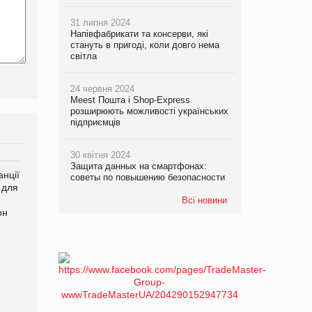
31 липня 2024
Напівфабрикати та консерви, які
стануть в пригоді, коли довго нема
світла
24 червня 2024
Meest Пошта і Shop-Express
розширюють можливості українських
підприємців
30 квітня 2024
Защита данных на смартфонах:
нції
Amazon поверне клієнтам
У Євросоюзі набули
советы по повышению безопасности
 для
600 млн доларів за раніше
чинності нові правила
сплачені мита
щодо штучного інтелекту
Всі новини
он