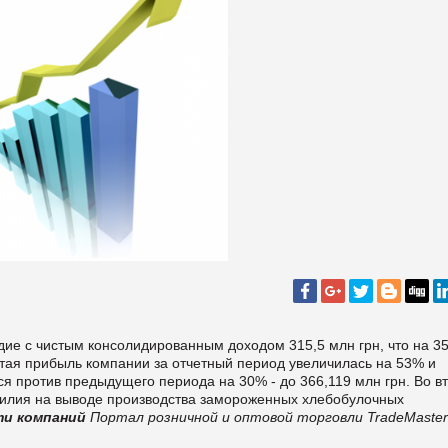
дие с чистым консолидированным доходом 315,5 млн грн, что на 3
стая прибыль компании за отчетный период увеличилась на 53% и
ся против предыдущего периода на 30% - до 366,119 млн грн. Во в
усилия на выводе производства замороженных хлебобулочных
ти компаний
Портал розничной и оптовой торговли TradeMaster