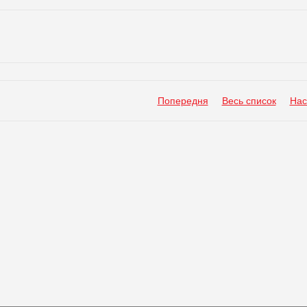
Попередня
Весь список
Нас