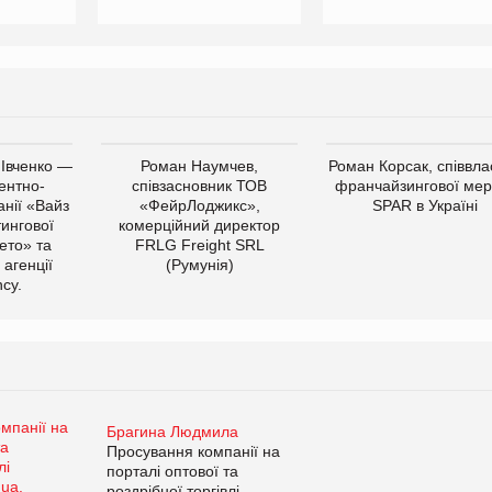
 Івченко —
Роман Наумчев,
Роман Корсак, співвла
ентно-
співзасновник ТОВ
франчайзингової мер
нії «Вайз
«ФейрЛоджикс»,
SPAR в Україні
тингової
комерційний директор
ето» та
FRLG Freight SRL
 агенції
(Румунія)
cy.
Брагина Людмила
Просування компанії на
порталі оптової та
роздрібної торгівлі