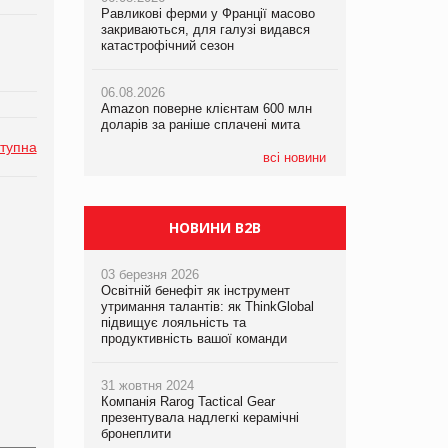
Равликові ферми у Франції масово
Amazon поверне клієнтам 600 млн
закриваються, для галузі видався
доларів за раніше сплачені мита
катастрофічний сезон
05.08.2026
Смачне поповнення дитячого меню:
05.08.2026
у VARUS з’явилися новинки від ТМ
06.08.2026
У Євросоюзі набули чинності нові
ТОКЕРИ
Amazon поверне клієнтам 600 млн
правила щодо штучного інтелекту
доларів за раніше сплачені мита
05.08.2026
тупна
Сергій Лісунов про заморожені
всі новини
хлібобулочні вироби на
PrivateLabel&FMCG Master 2026
НОВИНИ B2B
03 березня 2026
Освітній бенефіт як інструмент
утримання талантів: як ThinkGlobal
підвищує лояльність та
продуктивність вашої команди
31 жовтня 2024
Компанія Rarog Tactical Gear
презентувала надлегкі керамічні
бронеплити