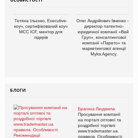
Тетяна Ільєнко, Executive-
Олег Андрійович Івченко —
коуч, сертифікований коуч
директор патентно-
МСС ICF, ментор для
юридичної компанії «Вайз
лідерів
Груп», консалтингової
компанії «Парето» та
маркетингової агенції
Myka Agency.
БЛОГИ
Брагина Людмила
Просування компанії
на порталі оптової та
роздрібної торгівлі
www.trademaster.ua.
правила. Особливості.