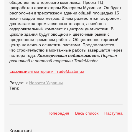
общественного торгового комплекса. Проект ТЦ
разработан архитектором Валерием Мухиным. Он будет
расположен в трехэтажном здании общей площадью 15
тысяч квадратных метров. В нем разместятся гастроном,
два магазина промышленных товаров, лечебно в
оздоровительный комплекс с центром диагностики. В
цоколе здания будут овощной и цветочный рынки с
продленным временем работы. Общественно торговый
центр намечено оснастить лифтами. Предполагается,
что строительство в монтажные работы завершатся через
полтора года.
Коммерческая недвижимость
Портал
розничной и оптовой торговли TradeMaster
Ексклюзивні матеріали TradeMaster.ua
Раздел:
>
Новости Украины
Теги:
Попередня
Весь список
Наступна
Коментарі