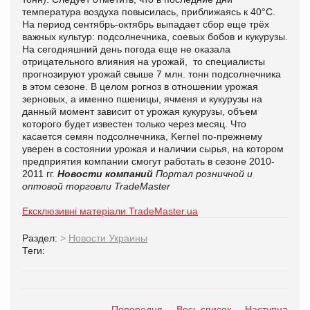
температура воздуха повысилась, приближаясь к 40°С.
На период сентябрь-октябрь выпадает сбор еще трёх
важных культур: подсолнечника, соевых бобов и кукурузы.
На сегодняшний день погода еще не оказала
отрицательного влияния на урожай, то специалисты
прогнозируют урожай свыше 7 млн. тонн подсолнечника
в этом сезоне. В целом рогноз в отношении урожая
зерновых, а именно пшеницы, ячменя и кукурузы на
данный момент зависит от урожая кукурузы, объем
которого будет известен только через месяц. Что
касается семян подсолнечника, Kernel по-прежнему
уверен в состоянии урожая и наличии сырья, на котором
предприятия компании смогут работать в сезоне 2010-
2011 гг.
Новости компаний
Портал розничной и
оптовой торговли TradeMaster
Ексклюзивні матеріали TradeMaster.ua
Раздел:
>
Новости Украины
Теги:
Попередня
Весь список
Наступна