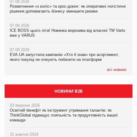
07.08.2026
07.08.2026
Розмитнення «з коліс» та крос-докінг: як оперативні логістичні
07.08.2026
Kraft Heinz скоротила збиток у першому півріччі
рішення допомагають бізнесу зменшити ризики
EVA.UA запустила кампанію «Хто б знав» про асортимент,
якого покупці не очікують побачити на платформі
07.08.2026
07.08.2026
Продажі Hugo Boss впали на 9%
ICE BOSS цього літа! Новинка морозива від власної ТМ Varto
06.08.2026
вже у VARUS
Смачна новинка для хвостатих: у VARUS з’явилися паучі
07.08.2026
Varto Paw expert від власної ТМ Varto!
Франція заборонила рекламні дзвінки без згоди клієнтів
07.08.2026
EVA.UA запустила кампанію «Хто б знав» про асортимент,
05.08.2026
якого покупці не очікують побачити на платформі
Мережа супермаркетів VARUS купує мережу магазинів
формату convenience store КОЛО: об’єднана компанія
налічуватиме 374 магазини
всі новини
НОВИНИ B2B
03 березня 2026
Освітній бенефіт як інструмент утримання талантів: як
ThinkGlobal підвищує лояльність та продуктивність вашої
команди
31 жовтня 2024