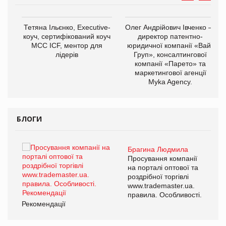
,
Тетяна Ільєнко, Executive-
Олег Андрійович Івченко —
ОВ
коуч, сертифікований коуч
директор патентно-
МСС ICF, ментор для
юридичної компанії «Вайз
лідерів
Груп», консалтингової
компанії «Парето» та
маркетингової агенції
Myka Agency.
БЛОГИ
Брагина Людмила
ї
Просування компанії
а
на порталі оптової та
роздрібної торгівлі
www.trademaster.ua.
і.
правила. Особливості.
Рекомендації
Ре