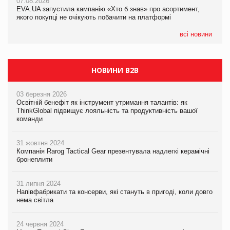
07.08.2026
EVA.UA запустила кампанію «Хто б знав» про асортимент,
05.08.2026
якого покупці не очікують побачити на платформі
Мережа супермаркетів VARUS купує мережу магазинів
формату convenience store КОЛО: об’єднана компанія
налічуватиме 374 магазини
всі новини
НОВИНИ B2B
03 березня 2026
Освітній бенефіт як інструмент утримання талантів: як
ThinkGlobal підвищує лояльність та продуктивність вашої
команди
31 жовтня 2024
Компанія Rarog Tactical Gear презентувала надлегкі керамічні
бронеплити
31 липня 2024
Напівфабрикати та консерви, які стануть в пригоді, коли довго
нема світла
24 червня 2024