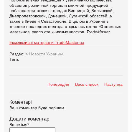
объектов розничной торговли книжной продукцией
наблюдается также в городах Винницкой, Волынской,
Днепропетровской, Донецкой, Луганской областей, а
также в Киеве и Севастополе. В целом в Украине в
течение последних полгода открылось около 90 книжных
магазинов, около ста книжных киосков.
TradeMaster
Ексклюзивні матеріали TradeMaster.ua
Раздел:
>
Новости Украины
Теги:
Попередня
Весь список
Наступна
Коментарі
Ваш коментар буде першим.
Додати коментар
Ваше імя
*