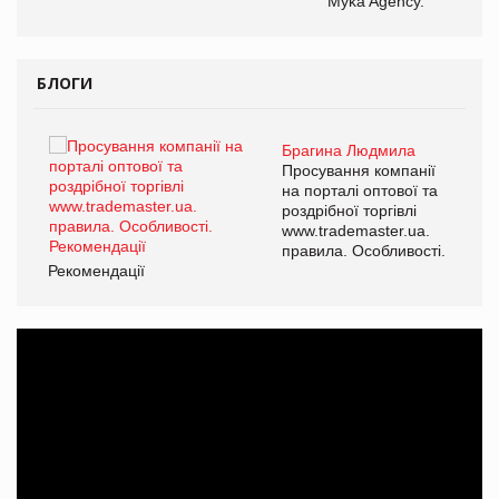
Myka Agency.
БЛОГИ
Брагина Людмила
ї
Просування компанії
а
на порталі оптової та
роздрібної торгівлі
www.trademaster.ua.
і.
правила. Особливості.
Рекомендації
Ре