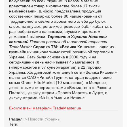
покупатели по всей Украине. В новом магазине
представлен
товар в количестве более 17 тысяч
наименований. Широко представлена продукция
собственной пекарни: более 80 наименований от
традиционного свежего ароматного хлеба до булок,
слоек, пампушек, рогаликов, ромовых баб, чиабатты, с
разнообразными начинками, вкусом и ароматом
домашней выпечки.
Торговля в Украине
Новости
компаний
Портал розничной и оптовой торговли
TradeMaster
Справка ТМ:
«Велика Кишеня»
– одна из
крупнейших национальных сетей розничной торговли в
Украине. Сеть была основана в 2000 году и на
сегодняшний день насчитывает 45 магазинов (8
гипермаркетов и 37 супермаркетов) в 22 городах
Украины. Холдинговой компанией сети «Велика Кишеня»
является ОАО «Ритейл Групп», которая владеет также
сетью Green Hills Market (10 магазинов) в Молдове,
дисконтными гипермаркетами «Велмарт» в гг. Ровно и
Полтава, дискаунтером «Просто Маркет» в Луцке, и
дискаунтерами «№1» в Умани и Нежине.
Ексклюзивні матеріали TradeMaster.ua
Раздел:
>
Новости Украины
Теги: