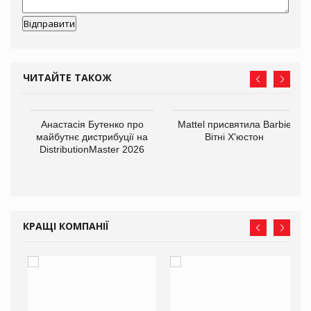
ЧИТАЙТЕ ТАКОЖ
Анастасія Бутенко про
Mattel присвятила Barbie
оди
майбутнє дистрибуції на
Вітні Х'юстон
DistributionMaster 2026
КРАЩІ КОМПАНІЇ