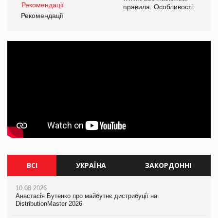
і.
правила. Особливості.
Рекомендації
Ре
ВСІ
УКРАЇНА
ЗАКОРДОННІ
10.08.2026
10.08.2026
10.08.2026
Анастасія Бутенко про майбутнє дистрибуції на
Анастасія Бутенко про майбутнє дистрибуції на
Mattel присвятила Barbie Вітні Х'юстон
DistributionMaster 2026
DistributionMaster 2026