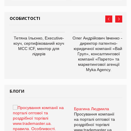
ОСОБИСТОСТІ
,
Тетяна Ільєнко, Executive-
Олег Андрійович Івченко —
ОВ
коуч, сертифікований коуч
директор патентно-
МСС ICF, ментор для
юридичної компанії «Вайз
лідерів
Груп», консалтингової
компанії «Парето» та
маркетингової агенції
Myka Agency.
БЛОГИ
Брагина Людмила
ї
Просування компанії
а
на порталі оптової та
роздрібної торгівлі
www.trademaster.ua.