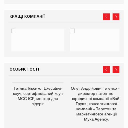
КРАЩІ КОМПАНІЇ
ОСОБИСТОСТІ
,
Тетяна Ільєнко, Executive-
Олег Андрійович Івченко —
ОВ
коуч, сертифікований коуч
директор патентно-
МСС ICF, ментор для
юридичної компанії «Вайз
лідерів
Груп», консалтингової
компанії «Парето» та
маркетингової агенції
Myka Agency.