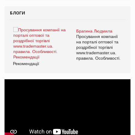
БЛОГИ
Брагина Людмила
ї
Просування компанії
а
на порталі оптової та
роздрібної торгівлі
www.trademaster.ua.
і.
правила. Особливості.
Рекомендації
Ре