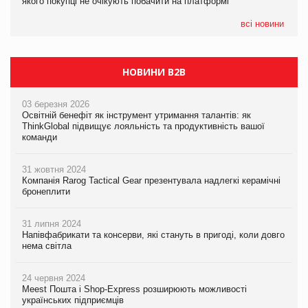
якого покупці не очікують побачити на платформі
Мережа супермаркетів VARUS купує мережу магазинів
формату convenience store КОЛО: об’єднана компанія
налічуватиме 374 магазини
всі новини
НОВИНИ B2B
03 березня 2026
Освітній бенефіт як інструмент утримання талантів: як
ThinkGlobal підвищує лояльність та продуктивність вашої
команди
31 жовтня 2024
Компанія Rarog Tactical Gear презентувала надлегкі керамічні
бронеплити
31 липня 2024
Напівфабрикати та консерви, які стануть в пригоді, коли довго
нема світла
24 червня 2024
Meest Пошта і Shop-Express розширюють можливості
українських підприємців