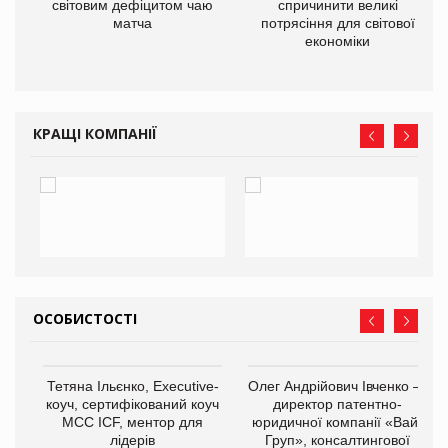
ne
світовим дефіцитом чаю
спричинити великі
матча
потрясіння для світової
економіки
КРАЩІ КОМПАНІЇ
ОСОБИСТОСТІ
,
Тетяна Ільєнко, Executive-
Олег Андрійович Івченко —
ОВ
коуч, сертифікований коуч
директор патентно-
МСС ICF, ментор для
юридичної компанії «Вайз
лідерів
Груп», консалтингової