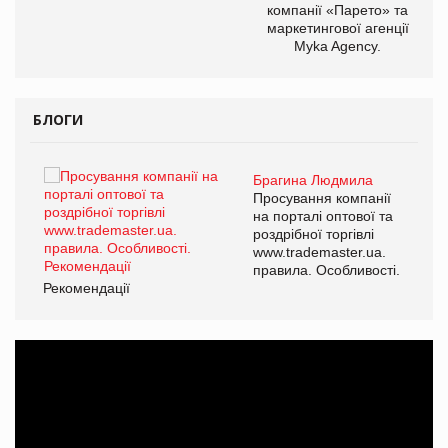
компанії «Парето» та
маркетингової агенції
Myka Agency.
БЛОГИ
Брагина Людмила
ї
Просування компанії
а
на порталі оптової та
роздрібної торгівлі
www.trademaster.ua.
і.
правила. Особливості.
Рекомендації
Ре