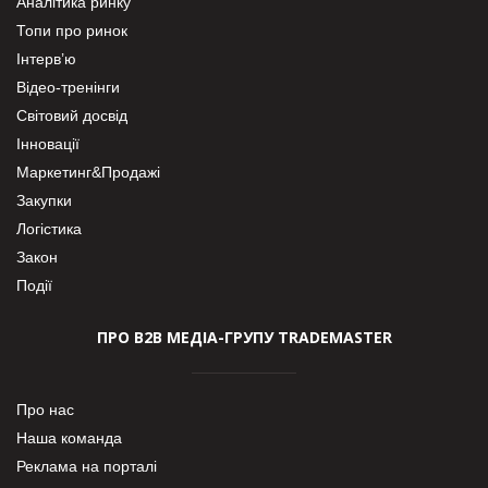
Аналітика ринку
Топи про ринок
Інтерв’ю
Відео-тренінги
Світовий досвід
Інновації
Маркетинг&Продажі
Закупки
Логістика
Закон
Події
ПРО В2В МЕДІА-ГРУПУ TRADEMASTER
Про нас
Наша команда
Реклама на порталі