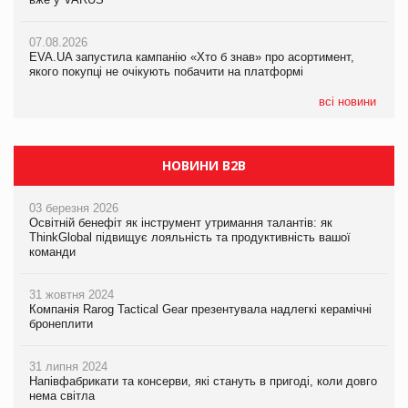
07.08.2026
Varto Paw expert від власної ТМ Varto!
Франція заборонила рекламні дзвінки без згоди клієнтів
07.08.2026
EVA.UA запустила кампанію «Хто б знав» про асортимент,
05.08.2026
якого покупці не очікують побачити на платформі
Мережа супермаркетів VARUS купує мережу магазинів
формату convenience store КОЛО: об’єднана компанія
налічуватиме 374 магазини
всі новини
НОВИНИ B2B
03 березня 2026
Освітній бенефіт як інструмент утримання талантів: як
ThinkGlobal підвищує лояльність та продуктивність вашої
команди
31 жовтня 2024
Компанія Rarog Tactical Gear презентувала надлегкі керамічні
бронеплити
31 липня 2024
Напівфабрикати та консерви, які стануть в пригоді, коли довго
нема світла