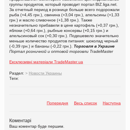
группы продуктов, который проводит портал BIZ.liga.net.
За отчетный период в рознице больше всего подорожали
рыба (+4,45 грн.), свинина (+3,04 грн.), апельсины (+1,33
грн.) и масло сливочное (+1,38 грн.). Также
незначительно прибавили в цене картофель (+0,37 грн.),
яблоки (+0,64 грн.), рыбные консервы (+0,15 грн.) и
апельсиновый сок (+0,30 грн.). Подешевело значительно
меньше количество продуктов питания: шоколад черный
(-0,39 грн.) и бананы (-0,22 грн.).
Торговля в Украине
Портал розничной и оптовой торговли TradeMaster
Ексклюзивні матеріали TradeMaster.ua
Раздел:
>
Новости Украины
Теги:
Попередня
Весь список
Наступна
Коментарі
Ваш коментар буде першим.