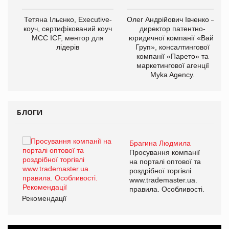
,
Тетяна Ільєнко, Executive-
Олег Андрійович Івченко —
ОВ
коуч, сертифікований коуч
директор патентно-
МСС ICF, ментор для
юридичної компанії «Вайз
лідерів
Груп», консалтингової
компанії «Парето» та
маркетингової агенції
Myka Agency.
БЛОГИ
Брагина Людмила
ї
Просування компанії
а
на порталі оптової та
роздрібної торгівлі
www.trademaster.ua.
і.
правила. Особливості.
Рекомендації
Ре