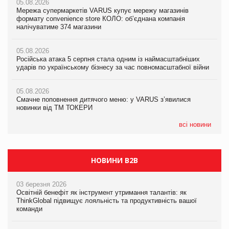
05.08.2026
05.08.2026
Мережа супермаркетів VARUS купує мережу магазинів
05.08.2026
Adidas витратила понад $1 млрд на маркетинг за квартал
формату convenience store КОЛО: об’єднана компанія
Смачне поповнення дитячого меню: у VARUS з’явилися
налічуватиме 374 магазини
новинки від ТМ ТОКЕРИ
05.08.2026
Amazon звинуватили у недостовірній рекламі екологічних
05.08.2026
05.08.2026
продуктів
Російська атака 5 серпня стала одним із наймасштабніших
Сергій Лісунов про заморожені хлібобулочні вироби на
ударів по українському бізнесу за час повномасштабної війни
PrivateLabel&FMCG Master 2026
05.08.2026
AstraZeneca обговорює найбільшу угоду десятиліття
05.08.2026
04.08.2026
Смачне поповнення дитячого меню: у VARUS з’явилися
Через атаку РФ у Дніпрі пошкоджено склад шоколаду
новинки від ТМ ТОКЕРИ
Millennium
всі новини
НОВИНИ B2B
03 березня 2026
Освітній бенефіт як інструмент утримання талантів: як
ThinkGlobal підвищує лояльність та продуктивність вашої
команди