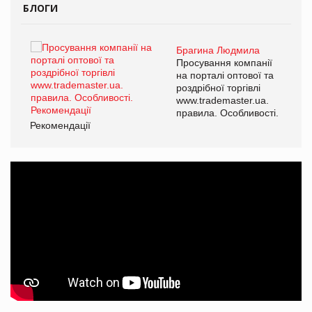
БЛОГИ
Брагина Людмила
ї
Просування компанії
а
на порталі оптової та
роздрібної торгівлі
www.trademaster.ua.
і.
правила. Особливості.
Рекомендації
Ре