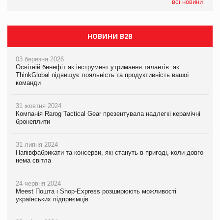
налічуватиме 374 магазини
всі новини
НОВИНИ B2B
03 березня 2026
Освітній бенефіт як інструмент утримання талантів: як
ThinkGlobal підвищує лояльність та продуктивність вашої
команди
31 жовтня 2024
Компанія Rarog Tactical Gear презентувала надлегкі керамічні
бронеплити
31 липня 2024
Напівфабрикати та консерви, які стануть в пригоді, коли довго
нема світла
24 червня 2024
Meest Пошта і Shop-Express розширюють можливості
українських підприємців