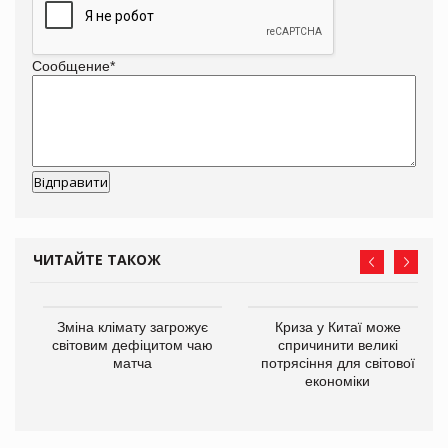
Сообщение
*
ЧИТАЙТЕ ТАКОЖ
Зміна клімату загрожує
Криза у Китаї може
ne
світовим дефіцитом чаю
спричинити великі
матча
потрясіння для світової
економіки