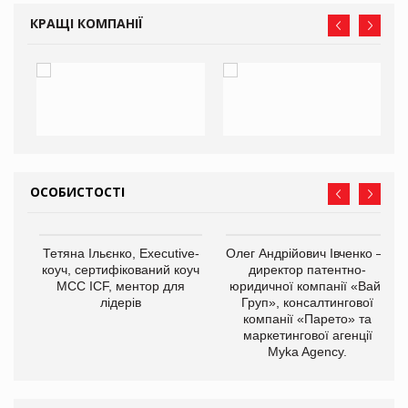
КРАЩІ КОМПАНІЇ
ОСОБИСТОСТІ
,
Тетяна Ільєнко, Executive-
Олег Андрійович Івченко —
ОВ
коуч, сертифікований коуч
директор патентно-
МСС ICF, ментор для
юридичної компанії «Вайз
лідерів
Груп», консалтингової
компанії «Парето» та
маркетингової агенції
Myka Agency.