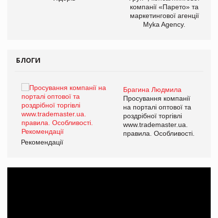
компанії «Парето» та
маркетингової агенції
Myka Agency.
БЛОГИ
Брагина Людмила
ї
Просування компанії
а
на порталі оптової та
роздрібної торгівлі
www.trademaster.ua.
і.
правила. Особливості.
Рекомендації
Ре