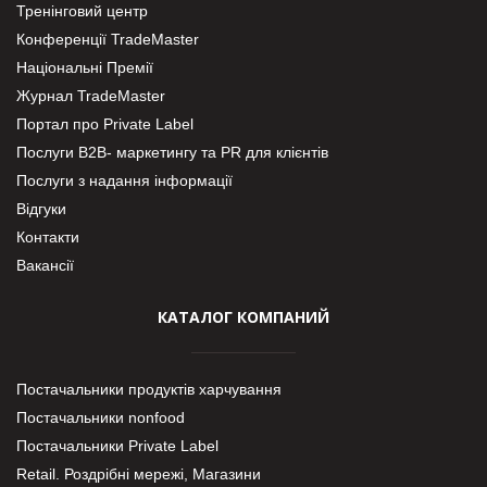
Тренінговий центр
Конференції TradeMaster
Національні Премії
Журнал TradeMaster
Портал про Private Label
Послуги В2В- маркетингу та PR для клієнтів
Послуги з надання інформації
Відгуки
Контакти
Вакансії
КАТАЛОГ КОМПАНИЙ
Постачальники продуктів харчування
Постачальники nonfood
Постачальники Private Label
Retail. Роздрібні мережі, Магазини