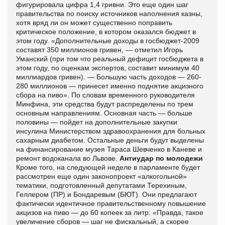
фигурировала цифра 1,4 гривни. Это еще один шаг
правительства по поиску источников наполнения казны,
хотя вряд ли он может существенно поправить
критическое положение, в котором оказался бюджет в
этом году. «Дополнительные доходы в госбюджет-2009
составят 350 миллионов гривен, — отметил Игорь
Уманский (при том что реальный дефицит госбюджета в
этом году, по оценкам экспертов, составит минимум 40
миллиардов гривен). — Большую часть доходов — 260-
280 миллионов — принесет именно поднятие акцизного
сбора на пиво». По словам временного руководителя
Минфина, эти средства будут распределены по трем
основным направлениям. Основная часть — больше
половины — пойдет на дополнительные закупки
инсулина Министерством здравоохранения для больных
сахарным диабетом. Остальные деньги будут выделены
на финансирование музея Тараса Шевченко в Каневе и
ремонт водоканала во Львове.
Антиудар по молодежи
Кроме того, на следующей неделе в парламенте будет
рассмотрен еще один законопроект «алкогольной»
тематики, подготовленный депутатами Терехиным,
Геллером (ПР) и Бондаревым (БЮТ). Они предлагают
фактически идентичное правительственному повышение
акцизов на пиво — до 60 копеек за литр: «Правда, такое
увеличение сборов — шаг не фискальный, а скорее