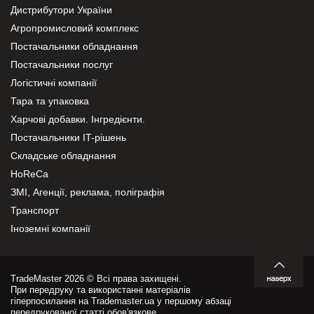
Дистрибутори України
Агропромисловий комплекс
Постачальники обладнання
Постачальники послуг
Логістичні компанії
Тара та упаковка
Харчові добавки. Інгредієнти.
Постачальники IT-рішень
Складське обладнання
HoReCa
ЗМІ, Агенції, реклама, поліграфія
Транспорт
Іноземні компанії
TradeMaster 2026 © Всі права захищені.
При передруку та використанні матеріалів
гіперпосилання на Trademaster.ua у першому абзаці
передрукованої статті обов'язкове.