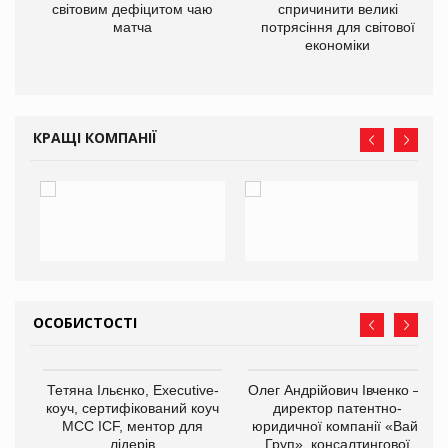
ne
світовим дефіцитом чаю
спричинити великі
матча
потрясіння для світової
економіки
КРАЩІ КОМПАНІЇ
ОСОБИСТОСТІ
,
Тетяна Ільєнко, Executive-
Олег Андрійович Івченко —
ОВ
коуч, сертифікований коуч
директор патентно-
МСС ICF, ментор для
юридичної компанії «Вайз
лідерів
Груп», консалтингової