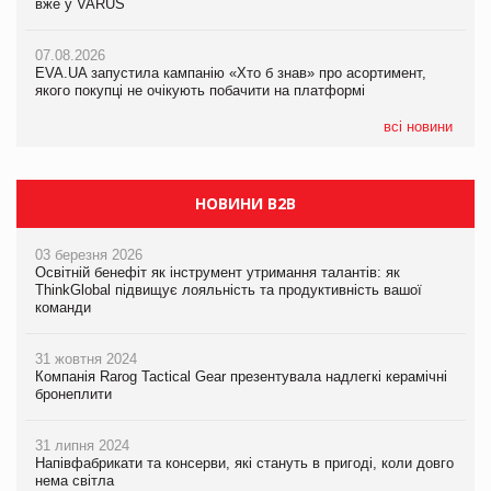
вже у VARUS
Смачна новинка для хвостатих: у VARUS з’явилися паучі
07.08.2026
Varto Paw expert від власної ТМ Varto!
Франція заборонила рекламні дзвінки без згоди клієнтів
07.08.2026
EVA.UA запустила кампанію «Хто б знав» про асортимент,
05.08.2026
якого покупці не очікують побачити на платформі
Мережа супермаркетів VARUS купує мережу магазинів
формату convenience store КОЛО: об’єднана компанія
налічуватиме 374 магазини
всі новини
НОВИНИ B2B
03 березня 2026
Освітній бенефіт як інструмент утримання талантів: як
ThinkGlobal підвищує лояльність та продуктивність вашої
команди
31 жовтня 2024
Компанія Rarog Tactical Gear презентувала надлегкі керамічні
бронеплити
31 липня 2024
Напівфабрикати та консерви, які стануть в пригоді, коли довго
нема світла