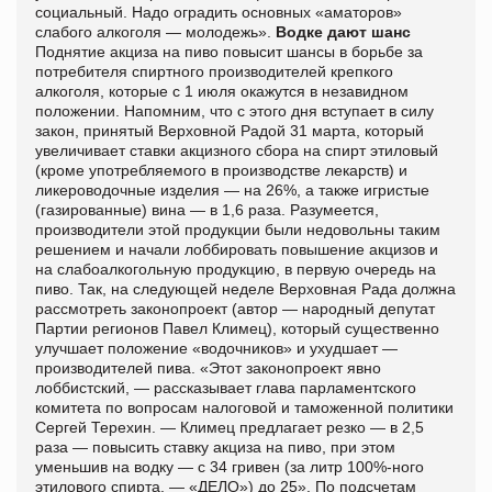
социальный. Надо оградить основных «аматоров»
слабого алкоголя — молодежь».
Водке дают шанс
Поднятие акциза на пиво повысит шансы в борьбе за
потребителя спиртного производителей крепкого
алкоголя, которые с 1 июля окажутся в незавидном
положении. Напомним, что с этого дня вступает в силу
закон, принятый Верховной Радой 31 марта, который
увеличивает ставки акцизного сбора на спирт этиловый
(кроме употребляемого в производстве лекарств) и
ликероводочные изделия — на 26%, а также игристые
(газированные) вина — в 1,6 раза. Разумеется,
производители этой продукции были недовольны таким
решением и начали лоббировать повышение акцизов и
на слабоалкогольную продукцию, в первую очередь на
пиво. Так, на следующей неделе Верховная Рада должна
рассмотреть законопроект (автор — народный депутат
Партии регионов Павел Климец), который существенно
улучшает положение «водочников» и ухудшает —
производителей пива. «Этот законопроект явно
лоббистский, — рассказывает глава парламентского
комитета по вопросам налоговой и таможенной политики
Сергей Терехин. — Климец предлагает резко — в 2,5
раза — повысить ставку акциза на пиво, при этом
уменьшив на водку — с 34 гривен (за литр 100%-ного
этилового спирта. — «ДЕЛО») до 25». По подсчетам