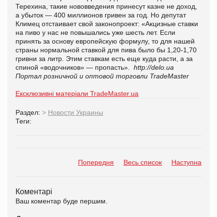
Терехина, такие нововведения принесут казне не доход,
а убыток — 400 миллионов гривен за год. Но депутат
Климец отстаивает свой законопроект: «Акцизные ставки
на пиво у нас не повышались уже шесть лет. Если
принять за основу европейскую формулу, то для нашей
страны нормальной ставкой для пива было бы 1,20-1,70
гривни за литр. Этим ставкам есть еще куда расти, а за
спиной «водочников» — пропасть».
http://delo.ua
Портал розничной и оптовой торговли TradeMaster
Ексклюзивні матеріали TradeMaster.ua
Раздел:
>
Новости Украины
Теги:
Попередня
Весь список
Наступна
Коментарі
Ваш коментар буде першим.