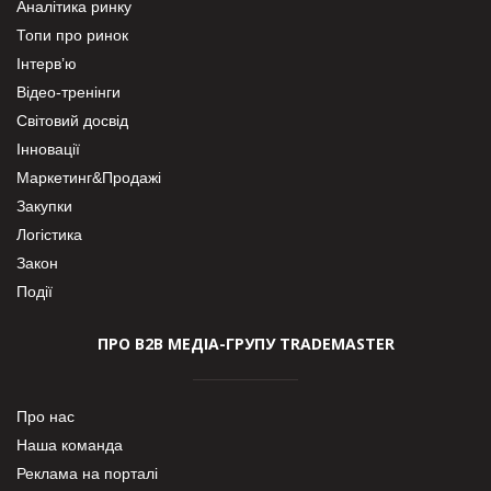
Аналітика ринку
Топи про ринок
Інтерв’ю
Відео-тренінги
Світовий досвід
Інновації
Маркетинг&Продажі
Закупки
Логістика
Закон
Події
ПРО В2В МЕДІА-ГРУПУ TRADEMASTER
Про нас
Наша команда
Реклама на порталі