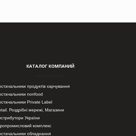
КАТАЛОГ КОМПАНИЙ
остачальники продуктів харчування
остачальники nonfood
стачальники Private Label
tail. Роздрібні мережі, Магазини
истрибутори України
гропромисловий комплекс
остачальники обладнання