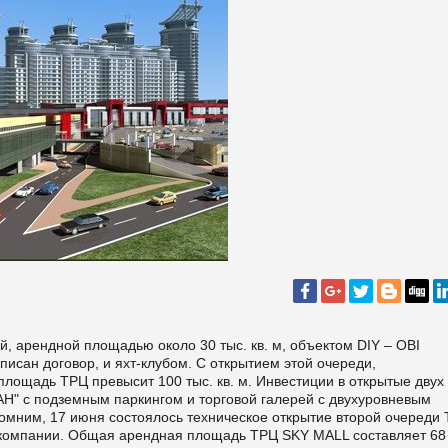
, арендной площадью около 30 тыс. кв. м, объектом DIY – OBI
писан договор, и яхт-клубом. С открытием этой очереди,
лощадь ТРЦ превысит 100 тыс. кв. м. Инвестиции в открытые двух
Н" с подземным паркингом и торговой галерей с двухуровневым
помним, 17 июня состоялось техническое открытие второй очереди
ве компании. Общая арендная площадь ТРЦ SKY MALL составляет 68