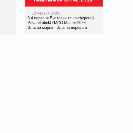
порталі оптової та
роздрібної торгівлі
18 червня 2026 |
www.trademaster.ua.
3-4 вересня Виставки та конференції
правила. Особливості.
PrivateLabel&FMCG Master-2026:
Власна марка - Власна перевага