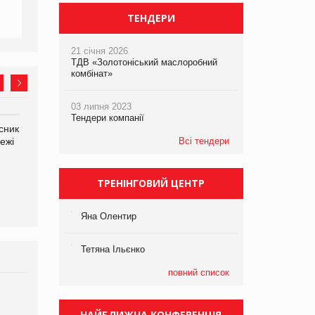
ТЕНДЕРИ
21 січня 2026
ТДВ «Золотоніський маслоробний
комбінат»
03 липня 2023
Тендери компанії
сник
Олексій Логачов-Михайлов
Яна Сараніна, директор
ежі
Файно маркет Директор
Всі тендери
компанії «УкраМарин»
департаменту з
виробництва
ТРЕНІНГОВИЙ ЦЕНТР
Яна Олентир
Тетяна Ільєнко
повний список
Брагина Людмила
Просування компанії на
НАЙБЛИЖЧА КОНФЕРЕНЦІЯ