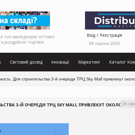
Вхід
Реєстрація
л топ-менеджерів оптової
та роздрібної торгівлі
08 серпня 2026
к
Світовий досвід
Інновації
Маркетинг
Каталог Ком
ость. Для строительства 3-й очереди ТРЦ Sky Mall привлекут около
18 сер
СТВА 3-Й ОЧЕРЕДИ ТРЦ SKY MALL ПРИВЛЕКУТ ОКОЛО