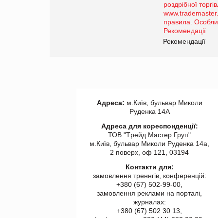
порталі оптової та
роздрібної торгівлі
www.trademaster.ua.
правила. Особливості.
ії
Рекомендації
Адреса:
м.Київ, бульвар Миколи
Руденка 14А
Адреса для кореспонденції:
ТОВ "Tрейд Мастер Груп"
м.Київ, бульвар Миколи Руденка 14а,
2 поверх, оф 121, 03194
Контакти для:
замовлення треннгів, конференцій:
+380 (67) 502-99-00,
замовлення реклами на порталі,
журналах:
+380 (67) 502 30 13,