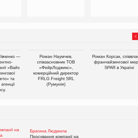
 Івченко —
Роман Наумчев,
Роман Корсак, співвла
ентно-
співзасновник ТОВ
франчайзингової мер
нії «Вайз
«ФейрЛоджикс»,
SPAR в Україні
тингової
комерційний директор
ето» та
FRLG Freight SRL
 агенції
(Румунія)
cy.
Брагина Людмила
Просування компанії на