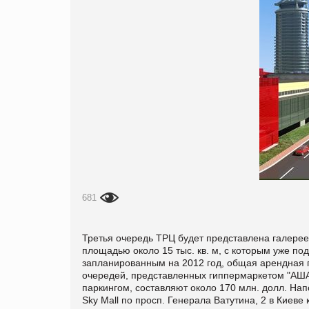
681
Третья очередь ТРЦ будет представлена галереей
площадью около 15 тыс. кв. м, с которым уже под
запланированным на 2012 год, общая арендная п
очередей, представленных гиппермаркетом "АША
паркингом, составляют около 170 млн. долл. На
Sky Mall по просп. Генерала Ватутина, 2 в Кие