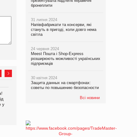
презентувала надлегкі керамічні
бронеплити
31 липня 2024
Напівфабрикати та консерви, які
стануть в пригоді, коли довго нема
світла
24 червня 2024
Meest Пошта і Shop-Express
розширюють можливості українських
підприємців
30 квітня 2024
Защита данных на смартфонах:
советы по повышению безопасности
а!
EVA.UA запустила
Kraft Heinz скоротила
Всі новини
ід
кампанію «Хто б знав» про
збиток у першому півріччі
е у
асортимент, якого покупці
не очікують побачити на
платформі