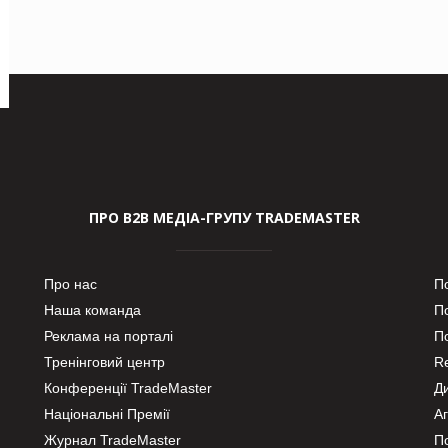
ПРО В2В МЕДІА-ГРУПУ TRADEMASTER
Про нас
П
Наша команда
П
Реклама на порталі
По
Тренінговий центр
Re
Конференції TradeMaster
Д
Національні Премії
А
Журнал TradeMaster
П