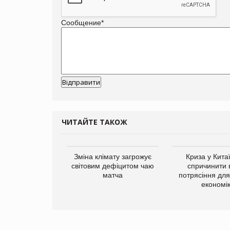
Сообщение
*
ЧИТАЙТЕ ТАКОЖ
ує виробника
Зміна клімату загрожує
Криза у Кита
добавок Thorne
світовим дефіцитом чаю
спричинити 
матча
потрясіння для 
економі