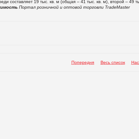
ди составляет 19 тыс. кв. м (общая – 41 тыс. кв. м), второй – 49 ты
ижимость
Портал розничной и оптовой торговли TradeMaster
Попередня
Весь список
Нас