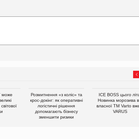
ї може
Розмитнення «з коліс» та
ICE BOSS цього літ
великі
крос-докінг: як оперативні
Новинка морозива в
світової
логістичні рішення
власної ТМ Varto вж
ки
допомагають бізнесу
VARUS
зменшити ризики