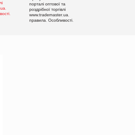
порталі оптової та
роздрібної торгівлі
www.trademaster.ua.
правила. Особливості.
Рекомендації