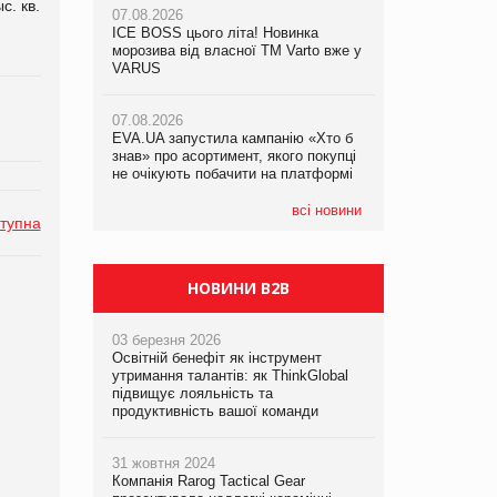
с. кв.
07.08.2026
ICE BOSS цього літа! Новинка
06.08.2026
07.08.2026
морозива від власної ТМ Varto вже у
Смачна новинка для хвостатих: у
Франція заборонила рекламні дзвінки
VARUS
VARUS з’явилися паучі Varto Paw
без згоди клієнтів
expert від власної ТМ Varto!
07.08.2026
EVA.UA запустила кампанію «Хто б
05.08.2026
знав» про асортимент, якого покупці
Мережа супермаркетів VARUS купує
не очікують побачити на платформі
мережу магазинів формату
convenience store КОЛО: об’єднана
компанія налічуватиме 374 магазини
всі новини
тупна
НОВИНИ B2B
03 березня 2026
Освітній бенефіт як інструмент
утримання талантів: як ThinkGlobal
підвищує лояльність та
продуктивність вашої команди
31 жовтня 2024
Компанія Rarog Tactical Gear