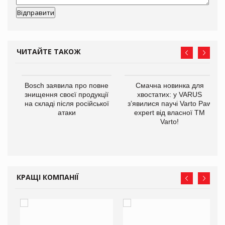
ЧИТАЙТЕ ТАКОЖ
 $1
Bosch заявила про повне
Смачна новинка для
знищення своєї продукції
хвостатих: у VARUS
на складі після російської
з’явилися паучі Varto Paw
атаки
expert від власної ТМ
Varto!
КРАЩІ КОМПАНІЇ