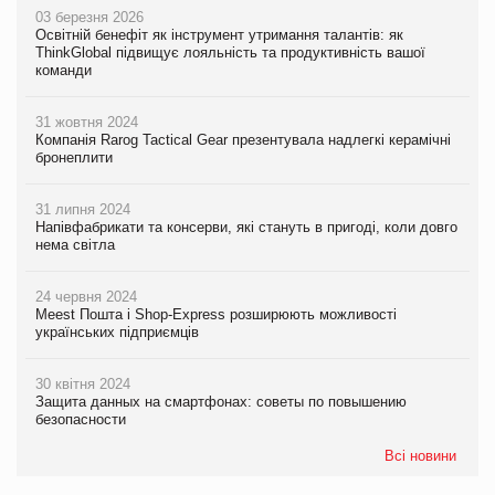
03 березня 2026
Освітній бенефіт як інструмент утримання талантів: як
ThinkGlobal підвищує лояльність та продуктивність вашої
команди
31 жовтня 2024
Компанія Rarog Tactical Gear презентувала надлегкі керамічні
бронеплити
31 липня 2024
Напівфабрикати та консерви, які стануть в пригоді, коли довго
нема світла
24 червня 2024
Meest Пошта і Shop-Express розширюють можливості
українських підприємців
30 квітня 2024
Защита данных на смартфонах: советы по повышению
безопасности
Всі новини