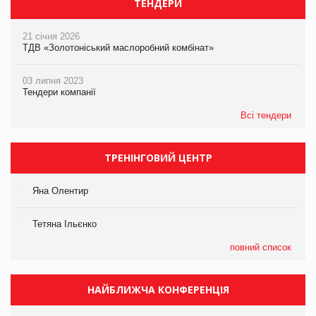
ТЕНДЕРИ
21 січня 2026
ТДВ «Золотоніський маслоробний комбінат»
03 липня 2023
Тендери компанії
Всі тендери
ТРЕНІНГОВИЙ ЦЕНТР
Яна Олентир
Тетяна Ільєнко
повний список
НАЙБЛИЖЧА КОНФЕРЕНЦІЯ