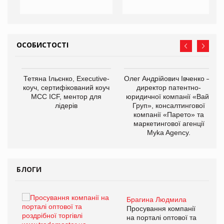
ОСОБИСТОСТІ
,
Тетяна Ільєнко, Executive-
Олег Андрійович Івченко —
ОВ
коуч, сертифікований коуч
директор патентно-
МСС ICF, ментор для
юридичної компанії «Вайз
лідерів
Груп», консалтингової
компанії «Парето» та
маркетингової агенції
Myka Agency.
БЛОГИ
Брагина Людмила
ї
Просування компанії
а
на порталі оптової та