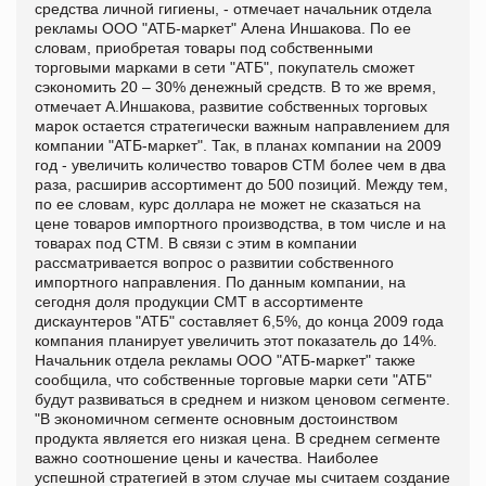
средства личной гигиены, - отмечает начальник отдела
рекламы ООО "АТБ-маркет" Алена Иншакова. По ее
словам, приобретая товары под собственными
торговыми марками в сети "АТБ", покупатель сможет
сэкономить 20 – 30% денежный средств. В то же время,
отмечает А.Иншакова, развитие собственных торговых
марок остается стратегически важным направлением для
компании "АТБ-маркет". Так, в планах компании на 2009
год - увеличить количество товаров СТМ более чем в два
раза, расширив ассортимент до 500 позиций. Между тем,
по ее словам, курс доллара не может не сказаться на
цене товаров импортного производства, в том числе и на
товарах под СТМ. В связи с этим в компании
рассматривается вопрос о развитии собственного
импортного направления. По данным компании, на
сегодня доля продукции СМТ в ассортименте
дискаунтеров "АТБ" составляет 6,5%, до конца 2009 года
компания планирует увеличить этот показатель до 14%.
Начальник отдела рекламы ООО "АТБ-маркет" также
сообщила, что собственные торговые марки сети "АТБ"
будут развиваться в среднем и низком ценовом сегменте.
"В экономичном сегменте основным достоинством
продукта является его низкая цена. В среднем сегменте
важно соотношение цены и качества. Наиболее
успешной стратегией в этом случае мы считаем создание