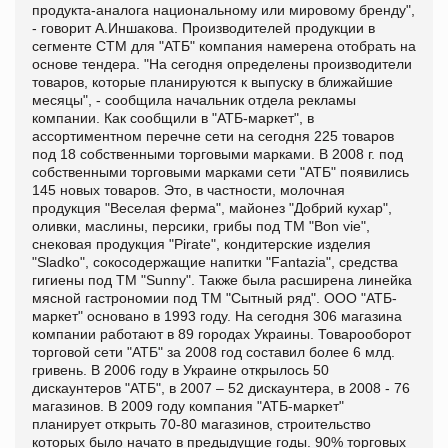
продукта-аналога национальному или мировому бренду",
- говорит А.Иншакова. Производителей продукции в
сегменте СТМ для "АТБ" компания намерена отобрать на
основе тендера. "На сегодня определены производители
товаров, которые планируются к выпуску в ближайшие
месяцы", - сообщила начальник отдела рекламы
компании. Как сообщили в "АТБ-маркет", в
ассортиментном перечне сети на сегодня 225 товаров
под 18 собственными торговыми марками. В 2008 г. под
собственными торговыми марками сети "АТБ" появились
145 новых товаров. Это, в частности, молочная
продукция "Веселая ферма", майонез "Добрий кухар",
оливки, маслины, персики, грибы под ТМ "Bon vie",
снековая продукция "Pirate", кондитерские изделия
"Sladko", сокосодержащие напитки "Fantazia", средства
гигиены под ТМ "Sunny". Также была расширена линейка
мясной гастрономии под ТМ "Сытный ряд". ООО "АТБ-
маркет"
основано в 1993 году. На сегодня 306 магазина
компании работают в 89 городах Украины. Товарооборот
торговой сети "АТБ" за 2008 год составил более 6 млд.
гривень. В 2006 году в Украине открылось 50
дискаунтеров "АТБ", в 2007 – 52 дискаунтера, в 2008 - 76
магазинов. В 2009 году компания "АТБ-маркет"
планирует открыть 70-80 магазинов, строительство
которых было начато в предыдущие годы. 90% торговых