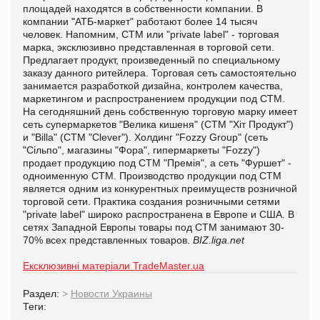
площадей находятся в собственности компании. В
компании "АТБ-маркет" работают более 14 тысяч
человек. Напомним, СТМ или "private label" - торговая
марка, эксклюзивно представленная в торговой сети.
Предлагает продукт, произведенный по специальному
заказу данного ритейлера. Торговая сеть самостоятельно
занимается разработкой дизайна, контролем качества,
маркетингом и распространением продукции под СТМ.
На сегодняшний день собственную торговую марку имеет
сеть супермаркетов "Велика кишеня" (СТМ "Хіт Продукт")
и "Billa" (СТМ "Clever"). Холдинг "Fozzy Group" (сеть
"Сiльпо", магазины "Фора", гипермаркеты "Fozzy")
продает продукцию под СТМ "Премія", а сеть "Фуршет" -
одноименную СТМ. Производство продукции под СТМ
является одним из конкурентных преимуществ розничной
торговой сети. Практика создания розничными сетями
"private label" широко распространена в Европе и США. В
сетях Западной Европы товары под СТМ занимают 30-
70% всех представленных товаров.
BIZ.liga.net
Ексклюзивні матеріали TradeMaster.ua
Раздел:
>
Новости Украины
Теги: