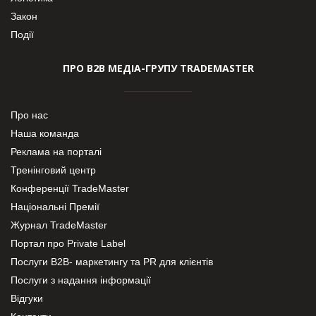
Закон
Події
ПРО В2В МЕДІА-ГРУПУ TRADEMASTER
Про нас
Наша команда
Реклама на порталі
Тренінговий центр
Конференції TradeMaster
Національні Премії
Журнал TradeMaster
Портал про Private Label
Послуги В2В- маркетингу та PR для клієнтів
Послуги з надання інформації
Відгуки