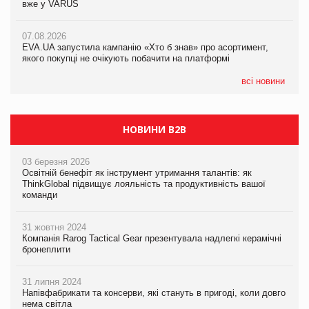
вже у VARUS
Смачна новинка для хвостатих: у VARUS з’явилися паучі
07.08.2026
Varto Paw expert від власної ТМ Varto!
Франція заборонила рекламні дзвінки без згоди клієнтів
07.08.2026
EVA.UA запустила кампанію «Хто б знав» про асортимент,
05.08.2026
якого покупці не очікують побачити на платформі
Мережа супермаркетів VARUS купує мережу магазинів
формату convenience store КОЛО: об’єднана компанія
налічуватиме 374 магазини
всі новини
НОВИНИ B2B
03 березня 2026
Освітній бенефіт як інструмент утримання талантів: як
ThinkGlobal підвищує лояльність та продуктивність вашої
команди
31 жовтня 2024
Компанія Rarog Tactical Gear презентувала надлегкі керамічні
бронеплити
31 липня 2024
Напівфабрикати та консерви, які стануть в пригоді, коли довго
нема світла