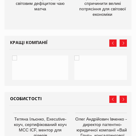
ne
світовим дефіцитом чаю
спричинити великі
матча
потрясіння для світової
економіки
КРАЩІ КОМПАНІЇ
ОСОБИСТОСТІ
,
Тетяна Ільєнко, Executive-
Олег Андрійович Івченко —
ОВ
коуч, сертифікований коуч
директор патентно-
МСС ICF, ментор для
юридичної компанії «Вайз
лідерів
Груп», консалтингової