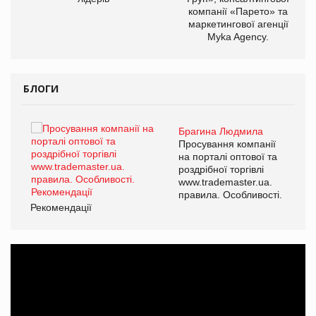
компанії «Парето» та
маркетингової агенції
Myka Agency.
БЛОГИ
Брагина Людмила
ї
Просування компанії
а
на порталі оптової та
роздрібної торгівлі
www.trademaster.ua.
і.
правила. Особливості.
Рекомендації
Ре