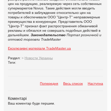
цен на продукцию, реализуемую через сеть собственных
супермаркетов Novus. Такие действия могли вводить
потребителей в заблуждение относительно цен на
товары и обеспечивали ООО "Центр-Т" неправомерные
преимущества в конкуренции. Представитель ООО
"Центр-Т" признал факт распространения обманчивой
рекламы и обязался не совершать подобных действий в
дальнейшем.
Законодательство
Портал розничной и
оптовой торговли TradeMaster
Ексклюзивні матеріали TradeMaster.ua
Раздел:
>
Новости Украины
Теги:
Попередня
Весь список
Наступна
Коментарі
Ваш коментар буде першим.