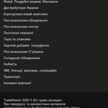
Retail. Роздрібні мережі, Магазини
Дистрибутори України
Агропромисловий комплекс
Постачальники обладнання
Постачальники послуг
Логістичні компанії
Тара та упаковка
Харчові добавки. Інгредієнти.
Постачальники IT-рішень
Складське обладнання
HoReCa
ЗМІ, Агенції, реклама, поліграфія
Транспорт
Іноземні компанії
TradeMaster 2026 © Всі права захищені.
При передруку та використанні матеріалів
гіперпосилання на Trademaster.ua у першому абзаці