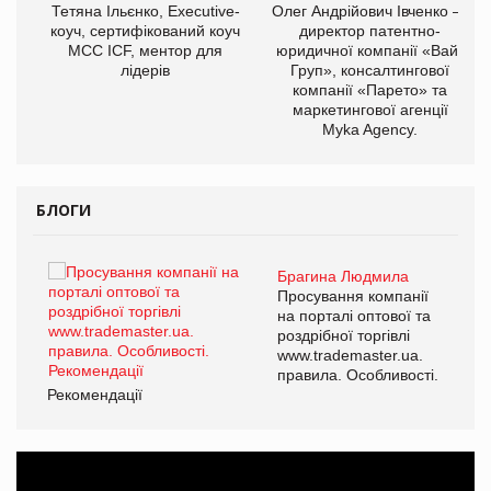
,
Тетяна Ільєнко, Executive-
Олег Андрійович Івченко —
ОВ
коуч, сертифікований коуч
директор патентно-
МСС ICF, ментор для
юридичної компанії «Вайз
лідерів
Груп», консалтингової
компанії «Парето» та
маркетингової агенції
Myka Agency.
БЛОГИ
Брагина Людмила
ї
Просування компанії
а
на порталі оптової та
роздрібної торгівлі
www.trademaster.ua.
і.
правила. Особливості.
Рекомендації
Ре