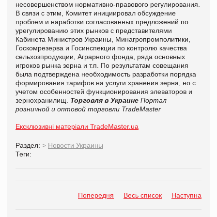
несовершенством нормативно-правового регулирования.
В связи с этим, Комитет инициировал обсуждение
проблем и наработки согласованных предложений по
урегулированию этих рынков с представителями
Кабинета Министров Украины, Минагропромполитики,
Госкомрезерва и Госинспекции по контролю качества
сельхозпродукции, Аграрного фонда, ряда основных
игроков рынка зерна и т.п. По результатам совещания
была подтверждена необходимость разработки порядка
формирования тарифов на услуги хранения зерна, но с
учетом особенностей функционирования элеваторов и
зернохранилищ.
Торговля в Украине
Портал
розничной и оптовой торговли TradeMaster
Ексклюзивні матеріали TradeMaster.ua
Раздел:
>
Новости Украины
Теги:
Попередня
Весь список
Наступна