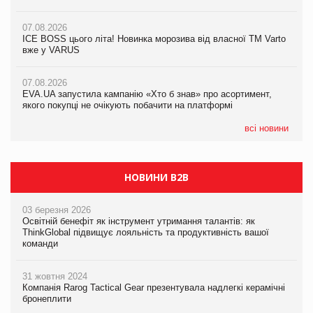
якого покупці не очікують побачити на платформі
07.08.2026
07.08.2026
Продажі Hugo Boss впали на 9%
ICE BOSS цього літа! Новинка морозива від власної ТМ Varto
06.08.2026
вже у VARUS
Смачна новинка для хвостатих: у VARUS з’явилися паучі
07.08.2026
Varto Paw expert від власної ТМ Varto!
Франція заборонила рекламні дзвінки без згоди клієнтів
07.08.2026
EVA.UA запустила кампанію «Хто б знав» про асортимент,
05.08.2026
якого покупці не очікують побачити на платформі
Мережа супермаркетів VARUS купує мережу магазинів
формату convenience store КОЛО: об’єднана компанія
налічуватиме 374 магазини
всі новини
НОВИНИ B2B
03 березня 2026
Освітній бенефіт як інструмент утримання талантів: як
ThinkGlobal підвищує лояльність та продуктивність вашої
команди
31 жовтня 2024
Компанія Rarog Tactical Gear презентувала надлегкі керамічні
бронеплити