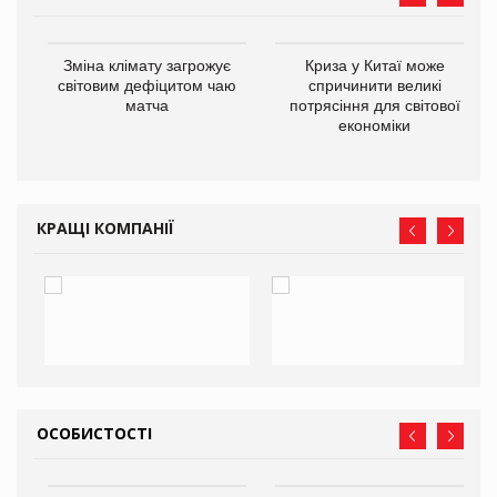
Зміна клімату загрожує
Криза у Китаї може
ne
світовим дефіцитом чаю
спричинити великі
матча
потрясіння для світової
економіки
КРАЩІ КОМПАНІЇ
ОСОБИСТОСТІ