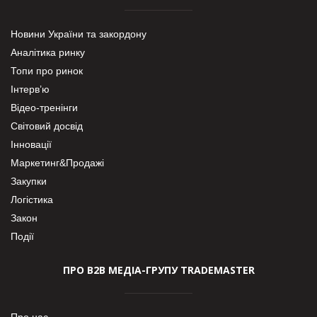
Новини України та закордону
Аналітика ринку
Топи про ринок
Інтерв’ю
Відео-тренінги
Світовий досвід
Інновації
Маркетинг&Продажі
Закупки
Логістика
Закон
Події
ПРО В2В МЕДІА-ГРУПУ TRADEMASTER
Про нас