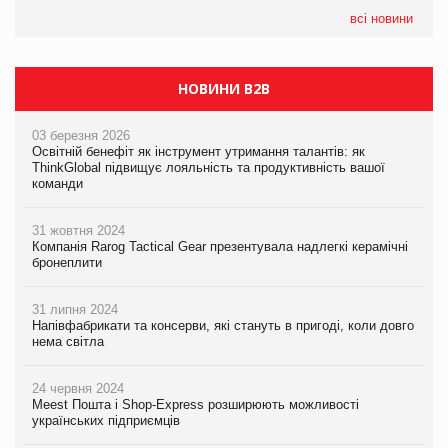
формату convenience store КОЛО: об’єднана компанія
налічуватиме 374 магазини
всі новини
НОВИНИ B2B
03 березня 2026
Освітній бенефіт як інструмент утримання талантів: як
ThinkGlobal підвищує лояльність та продуктивність вашої
команди
31 жовтня 2024
Компанія Rarog Tactical Gear презентувала надлегкі керамічні
бронеплити
31 липня 2024
Напівфабрикати та консерви, які стануть в пригоді, коли довго
нема світла
24 червня 2024
Meest Пошта і Shop-Express розширюють можливості
українських підприємців