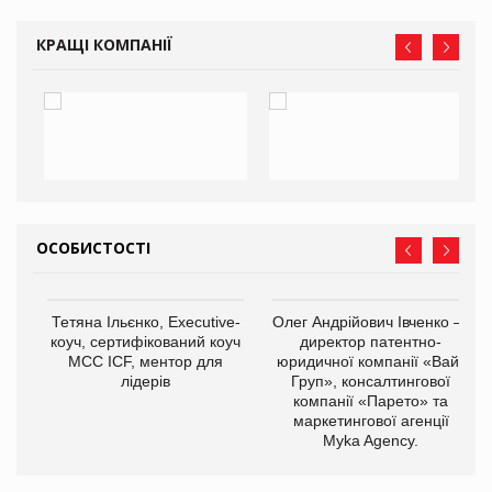
КРАЩІ КОМПАНІЇ
ОСОБИСТОСТІ
,
Тетяна Ільєнко, Executive-
Олег Андрійович Івченко —
ОВ
коуч, сертифікований коуч
директор патентно-
МСС ICF, ментор для
юридичної компанії «Вайз
лідерів
Груп», консалтингової
компанії «Парето» та
маркетингової агенції
Myka Agency.