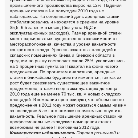
промышленного производства вырос на 12%. Падения
арендных ставок в I-м полугодии 2010 года не
наблюдалось. На сегодняшний день арендные ставки
стабилизировались и находятся в среднем на уровне
$5,5–6,5 за кв. м в месяц (без учета НДС и
эксплуатационных расходов). Размер арендной ставки
может варьироваться существенно в зависимости от
месторасположения, качества и уровня вакантности
конкретного склада. Уровень вакантных площадей в
складских помещениях Киева и Киевской области в
среднем по рынку составляет около 25%, увеличившись
на 3 процентных пункта за II квартал на фоне нового
предложения. По прогнозам аналитиков, арендные
ставки в ближайшем будущем не изменятся, так как их
рост будет сдерживать существующее вакантное
предложение, а также ввод в эксплуатацию до конца
2010 года еще не менее 70 тыс. кв. м новых складских
площадей. В компании прогнозируют, что объем нового
предложения в 2011 году может оказаться самым низким
за последние 5 лет, что поможет значительно опустить
вакантность. Реальное повышение арендных ставок на
профессиональные складские помещения станет
возможным не ранее II половины 2012 года.
Коммерческая недвижимость
Портал розничной и