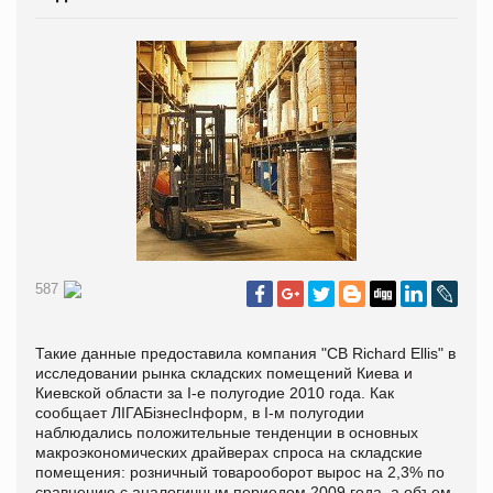
587
Такие данные предоставила компания "CB Richard Ellis" в
исследовании рынка складских помещений Киева и
Киевской области за I-е полугодие 2010 года. Как
сообщает ЛІГАБізнесІнформ, в I-м полугодии
наблюдались положительные тенденции в основных
макроэкономических драйверах спроса на складские
помещения: розничный товарооборот вырос на 2,3% по
сравнению с аналогичным периодом 2009 года, а объем