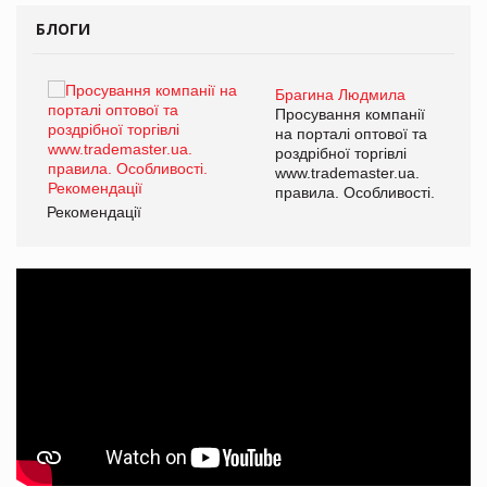
БЛОГИ
Брагина Людмила
ї
Просування компанії
а
на порталі оптової та
роздрібної торгівлі
www.trademaster.ua.
і.
правила. Особливості.
Рекомендації
Ре