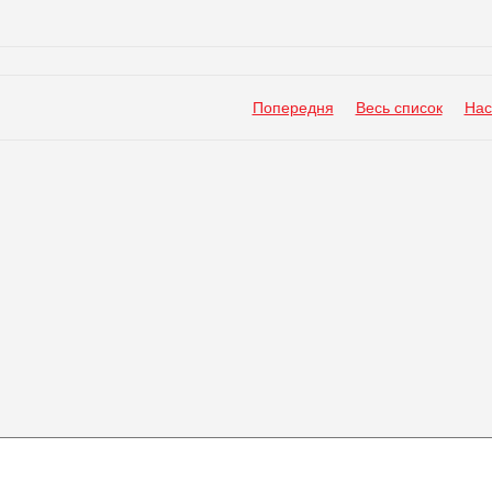
Попередня
Весь список
Нас