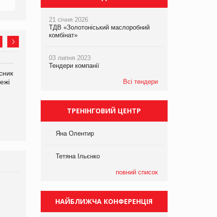
21 січня 2026
ТДВ «Золотоніський маслоробний
комбінат»
03 липня 2023
Тендери компанії
сник
Олексій Логачов-Михайлов
Яна Сараніна, директор
ежі
Файно маркет Директор
Всі тендери
компанії «УкраМарин»
департаменту з
виробництва
ТРЕНІНГОВИЙ ЦЕНТР
Яна Олентир
Тетяна Ільєнко
повний список
Брагина Людмила
Просування компанії на
НАЙБЛИЖЧА КОНФЕРЕНЦІЯ
порталі оптової та
роздрібної торгівлі