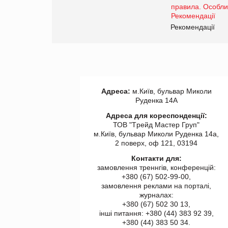
www.trademaster.ua.
правила. Особливості.
ії
Рекомендації
Адреса:
м.Київ, бульвар Миколи
Руденка 14А
Адреса для кореспонденції:
ТОВ "Tрейд Мастер Груп"
м.Київ, бульвар Миколи Руденка 14а,
2 поверх, оф 121, 03194
Контакти для:
замовлення треннгів, конференцій:
+380 (67) 502-99-00,
замовлення реклами на порталі,
журналах:
+380 (67) 502 30 13,
інші питання: +380 (44) 383 92 39,
+380 (44) 383 50 34.