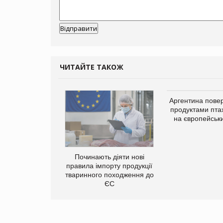
ЧИТАЙТЕ ТАКОЖ
упермаркетів
Аргентина повер
упує мережу
продуктами пта
нів формату
на європейськ
ce store КОЛО:
ана компанія
ватиме 374
газини
Починають діяти нові
правила імпорту продукції
тваринного походження до
ЄС