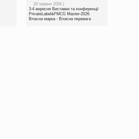
18 червня 2026 |
www.trademaster.ua.
3-4 вересня Виставки та конференції
правила. Особливості.
PrivateLabel&FMCG Master-2026:
Власна марка - Власна перевага