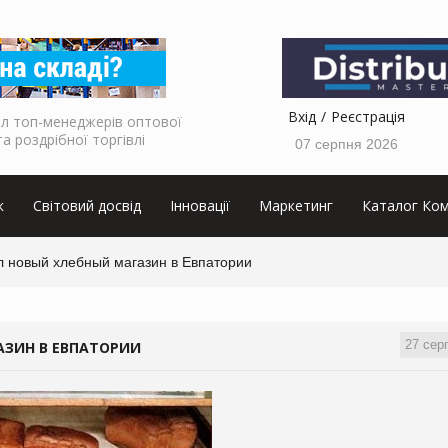
Вхід
Реєстрація
л топ-менеджерів оптової
та роздрібної торгівлі
07 серпня 2026
к
Світовий досвід
Інновації
Маркетинг
Каталог Ком
л новый хлебный магазин в Евпатории
27 сер
АЗИН В ЕВПАТОРИИ