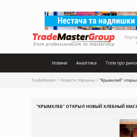
Порта
Новини
Аналітика
Топи про рино
TradeMaster
Новости Украины
“Крымхлеб” откры
“КРЫМХЛЕБ” ОТКРЫЛ НОВЫЙ ХЛЕБНЫЙ МАГ