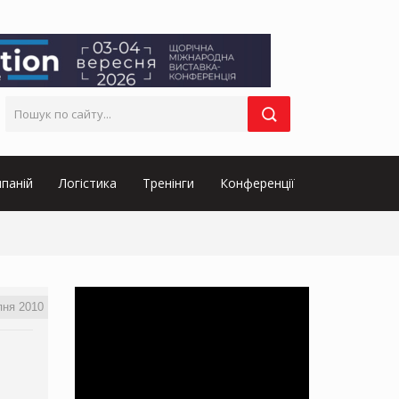
паній
Логістика
Тренінги
Конференції
пня 2010