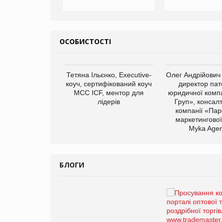
ОСОБИСТОСТІ
арас Ігорович,
Тетяна Ільєнко, Executive-
Олег Андрійович
иробництва ТОВ
коуч, сертифікований коуч
директор пат
Герчак"
МСС ICF, ментор для
юридичної компа
лідерів
Груп», консал
компанії «Пар
маркетингової
Myka Agen
БЛОГИ
Брагина Людмила
Просування компанії на
порталі оптової та
роздрібної торгівлі