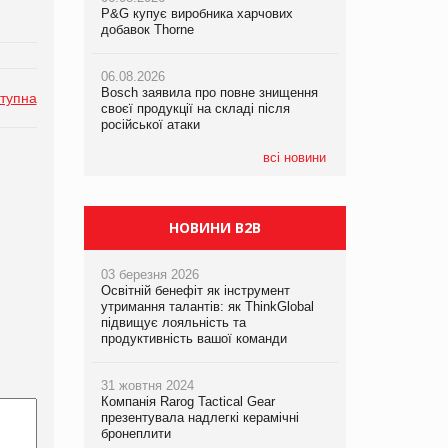
P&G купує виробника харчових
P&G купує виробника харчових
добавок Thorne
добавок Thorne
05.08.2026
Смачне поповнення дитячого меню:
06.08.2026
06.08.2026
у VARUS з’явилися новинки від ТМ
Bosch заявила про повне знищення
Bosch заявила про повне знищення
ТОКЕРИ
тупна
своєї продукції на складі після
своєї продукції на складі після
російської атаки
російської атаки
05.08.2026
Сергій Лісунов про заморожені
всі новини
хлібобулочні вироби на
PrivateLabel&FMCG Master 2026
НОВИНИ B2B
03 березня 2026
Освітній бенефіт як інструмент
утримання талантів: як ThinkGlobal
підвищує лояльність та
продуктивність вашої команди
31 жовтня 2024
Компанія Rarog Tactical Gear
презентувала надлегкі керамічні
бронеплити