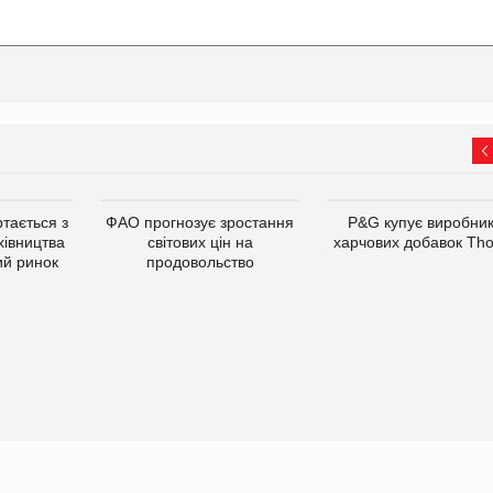
тається з
ФАО прогнозує зростання
P&G купує виробни
хівництва
світових цін на
харчових добавок Th
ий ринок
продовольство