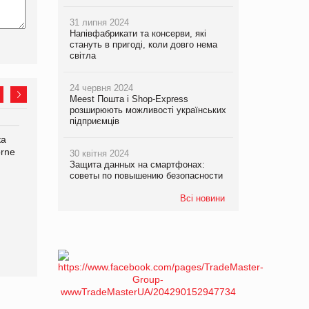
31 липня 2024
Напівфабрикати та консерви, які
стануть в пригоді, коли довго нема
світла
24 червня 2024
Meest Пошта і Shop-Express
розширюють можливості українських
підприємців
ка
Bosch заявила про повне
Смачна новинка для
orne
знищення своєї продукції
хвостатих: у VARUS
30 квітня 2024
на складі після російської
з’явилися паучі Varto Paw
Защита данных на смартфонах:
советы по повышению безопасности
атаки
expert від власної ТМ
Varto!
Всі новини