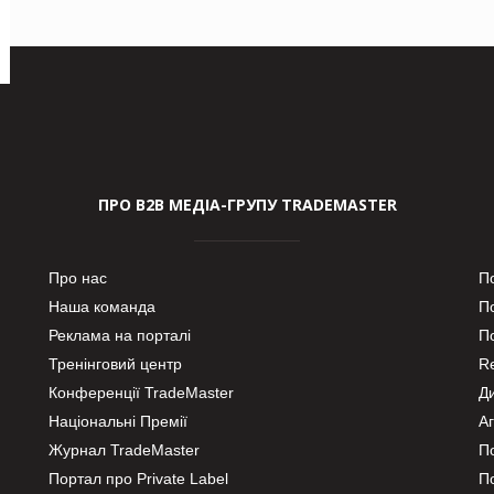
ПРО В2В МЕДІА-ГРУПУ TRADEMASTER
Про нас
П
Наша команда
П
Реклама на порталі
По
Тренінговий центр
Re
Конференції TradeMaster
Д
Національні Премії
А
Журнал TradeMaster
П
Портал про Private Label
П