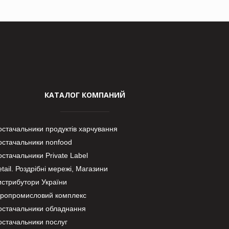
КАТАЛОГ КОМПАНИЙ
остачальники продуктів харчування
остачальники nonfood
стачальники Private Label
tail. Роздрібні мережі, Магазини
истрибутори України
гропромисловий комплекс
остачальники обладнання
остачальники послуг