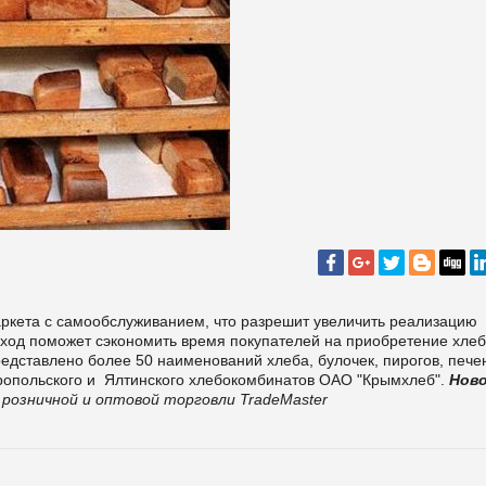
аркета с самообслуживанием, что разрешит увеличить реализацию
подход поможет сэкономить время покупателей на приобретение хле
редставлено более 50 наименований хлеба, булочек, пирогов, пече
еропольского и Ялтинского хлебокомбинатов ОАО "Крымхлеб".
Нов
розничной и оптовой торговли TradeMaster