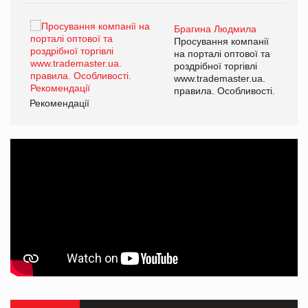
Брагина Людмила
ї
Просування компанії
а
на порталі оптової та
роздрібної торгівлі
www.trademaster.ua.
і.
правила. Особливості.
Рекомендації
Ре