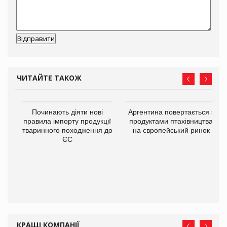
ЧИТАЙТЕ ТАКОЖ
Починають діяти нові
Аргентина повертається з
правила імпорту продукції
продуктами птахівництва
тваринного походження до
на європейський ринок
ЄС
в
О:
КРАЩІ КОМПАНІЇ