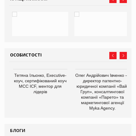
ОСОБИСТОСТІ
,
Тетяна Ільєнко, Executive-
Олег Андрійович Івченко —
ОВ
коуч, сертифікований коуч
директор патентно-
МСС ICF, ментор для
юридичної компанії «Вайз
лідерів
Груп», консалтингової
компанії «Парето» та
маркетингової агенції
Myka Agency.
БЛОГИ