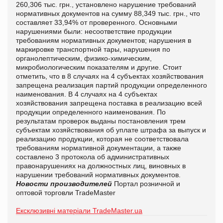
260,306 тыс. грн., установлено нарушение требований
нормативных документов на сумму 88,349 тыс. грн., что
составляет 33,94% от проверенного. Основными
нарушениями были: несоответствие продукции
требованиям нормативных документов; нарушения в
маркировке транспортной тары, нарушения по
органолептическим, физико-химическим,
микробиологическим показателям и другие. Стоит
отметить, что в 8 случаях на 4 субъектах хозяйствования
запрещена реализация партий продукции определенного
наименования. В 4 случаях на 4 субъектах
хозяйствования запрещена поставка в реализацию всей
продукции определенного наименования. По
результатам проверок выданы постановления трем
субъектам хозяйствования об уплате штрафа за выпуск и
реализацию продукции, которая не соответствовала
требованиям нормативной документации, а также
составлено 3 протокола об административных
правонарушениях на должностных лиц, виновных в
нарушении требований нормативных документов.
Новости производителей
Портал розничной и
оптовой торговли TradeMaster
Ексклюзивні матеріали TradeMaster.ua