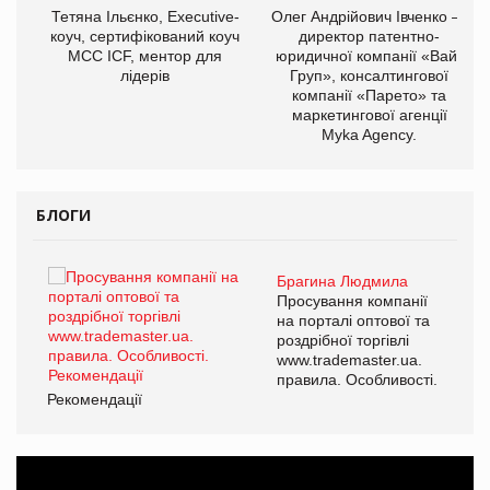
,
Тетяна Ільєнко, Executive-
Олег Андрійович Івченко —
ОВ
коуч, сертифікований коуч
директор патентно-
МСС ICF, ментор для
юридичної компанії «Вайз
лідерів
Груп», консалтингової
компанії «Парето» та
маркетингової агенції
Myka Agency.
БЛОГИ
Брагина Людмила
ї
Просування компанії
а
на порталі оптової та
роздрібної торгівлі
www.trademaster.ua.
і.
правила. Особливості.
Рекомендації
Ре