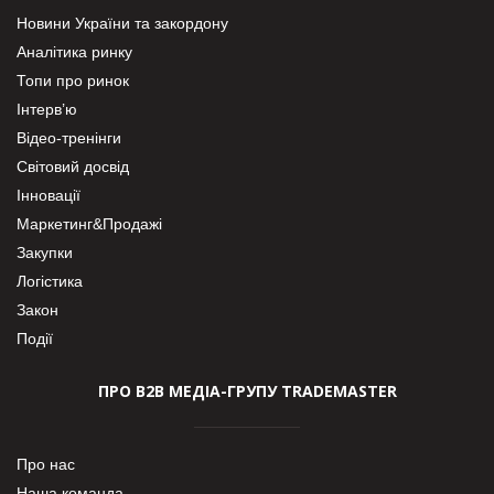
Новини України та закордону
Аналітика ринку
Топи про ринок
Інтерв’ю
Відео-тренінги
Світовий досвід
Інновації
Маркетинг&Продажі
Закупки
Логістика
Закон
Події
ПРО В2В МЕДІА-ГРУПУ TRADEMASTER
Про нас
Наша команда