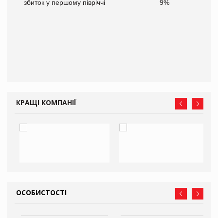
іше
збиток у першому півріччі
9%
КРАЩІ КОМПАНІЇ
ОСОБИСТОСТІ