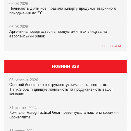
06.08.2026
06.08.2026
Російська атака 5 серпня стала одним із наймасштабніших
Починають діяти нові правила імпорту продукції тваринного
Починають діяти нові правила імпорту продукції тваринного
ударів по українському бізнесу за час повномасштабної війни
походження до ЄС
походження до ЄС
05.08.2026
06.08.2026
06.08.2026
Смачне поповнення дитячого меню: у VARUS з’явилися
Аргентина повертається з продуктами птахівництва на
Аргентина повертається з продуктами птахівництва на
новинки від ТМ ТОКЕРИ
європейський ринок
європейський ринок
05.08.2026
всі новини
Сергій Лісунов про заморожені хлібобулочні вироби на
PrivateLabel&FMCG Master 2026
НОВИНИ B2B
03 березня 2026
Освітній бенефіт як інструмент утримання талантів: як
ThinkGlobal підвищує лояльність та продуктивність вашої
команди
31 жовтня 2024
Компанія Rarog Tactical Gear презентувала надлегкі керамічні
бронеплити
31 липня 2024