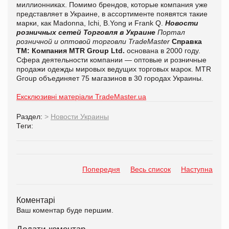
миллионниках. Помимо брендов, которые компания уже
представляет в Украине, в ассортименте появятся такие
марки, как Madonna, Ichi, B.Yong и Frank Q.
Новости
розничных сетей
Торговля в Украине
Портал
розничной и оптовой торговли TradeMaster
Справка
ТМ:
Компания MTR Group Ltd.
основана в 2000 году.
Сфера деятельности компании — оптовые и розничные
продажи одежды мировых ведущих торговых марок.
MTR
Group объединяет 75 магазинов в 30 городах Украины.
Ексклюзивні матеріали TradeMaster.ua
Раздел:
>
Новости Украины
Теги:
Попередня
Весь список
Наступна
Коментарі
Ваш коментар буде першим.