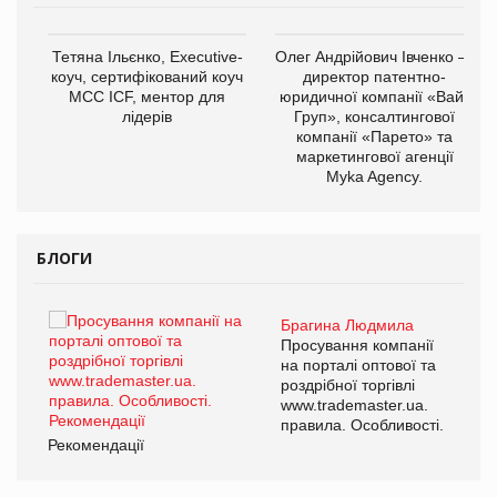
,
Тетяна Ільєнко, Executive-
Олег Андрійович Івченко —
ОВ
коуч, сертифікований коуч
директор патентно-
МСС ICF, ментор для
юридичної компанії «Вайз
лідерів
Груп», консалтингової
компанії «Парето» та
маркетингової агенції
Myka Agency.
БЛОГИ
Брагина Людмила
ї
Просування компанії
а
на порталі оптової та
роздрібної торгівлі
www.trademaster.ua.
і.
правила. Особливості.
Рекомендації
Ре