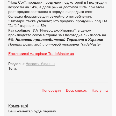
"Наш Сок", продажи продукции под которой в I полугодии
возросли на 14%, а доля рынка достигла 22%, при этом
рост продаж состоялся в первую очередь за счет
больших форматов для семейного потребления.
"Витмарк" также уточняет, что продажи продукции под ТМ
"Jaffa" выросли на 5%.
Как сообщает ИА "Интерфакс-Украина", в целом
производство соков в стране за I полугодие снизилось на
6%.
Новости производителей
Торговля в Украине
Портал розничной и оптовой торговли TradeMaster
Ексклюзивні матеріали TradeMaster.ua
Раздел:
>
Новости Украины
Теги:
Попередня
Весь список
Наступна
Коментарі
Ваш коментар буде першим.