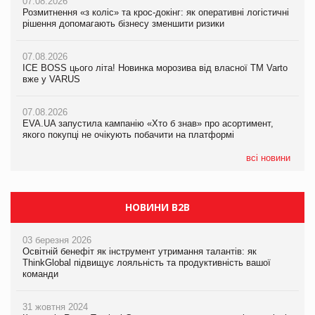
07.08.2026
07.08.2026
Розмитнення «з коліс» та крос-докінг: як оперативні логістичні
07.08.2026
Kraft Heinz скоротила збиток у першому півріччі
рішення допомагають бізнесу зменшити ризики
EVA.UA запустила кампанію «Хто б знав» про асортимент,
якого покупці не очікують побачити на платформі
07.08.2026
07.08.2026
Продажі Hugo Boss впали на 9%
ICE BOSS цього літа! Новинка морозива від власної ТМ Varto
06.08.2026
вже у VARUS
Смачна новинка для хвостатих: у VARUS з’явилися паучі
07.08.2026
Varto Paw expert від власної ТМ Varto!
Франція заборонила рекламні дзвінки без згоди клієнтів
07.08.2026
EVA.UA запустила кампанію «Хто б знав» про асортимент,
05.08.2026
якого покупці не очікують побачити на платформі
Мережа супермаркетів VARUS купує мережу магазинів
формату convenience store КОЛО: об’єднана компанія
налічуватиме 374 магазини
всі новини
НОВИНИ B2B
03 березня 2026
Освітній бенефіт як інструмент утримання талантів: як
ThinkGlobal підвищує лояльність та продуктивність вашої
команди
31 жовтня 2024