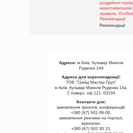
порталі оптової та
роздрібної торгівлі
www.trademaster.ua.
правила. Особливості.
ії
Рекомендації
Адреса:
м.Київ, бульвар Миколи
Руденка 14А
Адреса для кореспонденції:
ТОВ "Tрейд Мастер Груп"
м.Київ, бульвар Миколи Руденка 14а,
2 поверх, оф 121, 03194
Контакти для:
замовлення треннгів, конференцій:
+380 (67) 502-99-00,
замовлення реклами на порталі,
журналах:
+380 (67) 502 30 13,