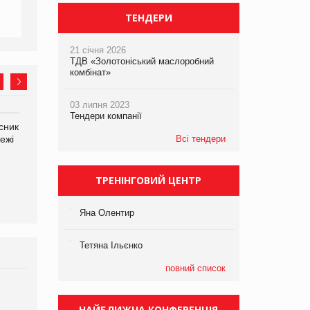
ТЕНДЕРИ
21 січня 2026
ТДВ «Золотоніський маслоробний
комбінат»
03 липня 2023
Тендери компанії
сник
Олексій Логачов-Михайлов
Яна Сараніна, директор
ежі
Файно маркет Директор
Всі тендери
компанії «УкраМарин»
департаменту з
виробництва
ТРЕНІНГОВИЙ ЦЕНТР
Яна Олентир
Тетяна Ільєнко
повний список
Брагина Людмила
Просування компанії на
НАЙБЛИЖЧА КОНФЕРЕНЦІЯ