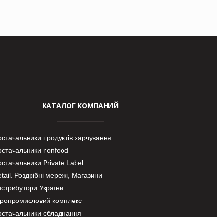
КАТАЛОГ КОМПАНИЙ
остачальники продуктів харчування
остачальники nonfood
стачальники Private Label
tail. Роздрібні мережі, Магазини
истрибутори України
гропромисловий комплекс
остачальники обладнання