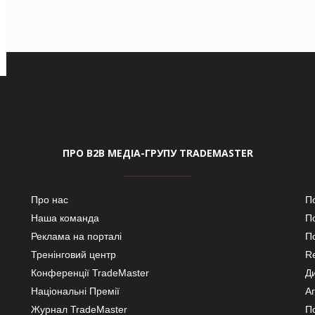
ПРО В2В МЕДІА-ГРУПУ TRADEMASTER
Про нас
П
Наша команда
П
Реклама на порталі
По
Тренінговий центр
Re
Конференції TradeMaster
Д
Національні Премії
А
Журнал TradeMaster
П