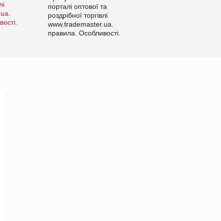
порталі оптової та
роздрібної торгівлі
www.trademaster.ua.
правила. Особливості.
Рекомендації