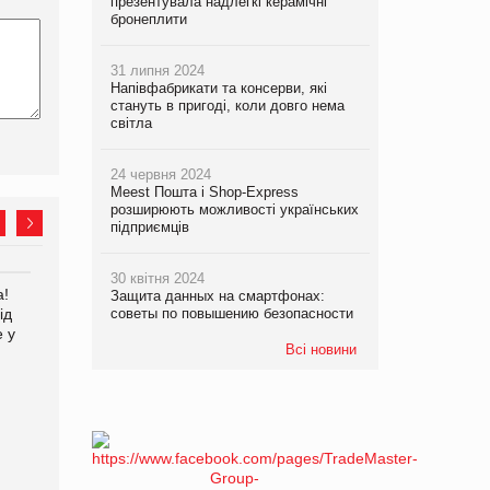
презентувала надлегкі керамічні
бронеплити
31 липня 2024
Напівфабрикати та консерви, які
стануть в пригоді, коли довго нема
світла
24 червня 2024
Meest Пошта і Shop-Express
розширюють можливості українських
підприємців
30 квітня 2024
а!
Kraft Heinz скоротила
Защита данных на смартфонах:
ід
советы по повышению безопасности
збиток у першому півріччі
е у
Всі новини
EVA.UA запустила
кампанію «Хто б знав» про
асортимент, якого покупці
не очікують побачити на