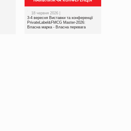
порталі оптової та
роздрібної торгівлі
18 червня 2026 |
www.trademaster.ua.
3-4 вересня Виставки та конференції
правила. Особливості.
PrivateLabel&FMCG Master-2026:
Власна марка - Власна перевага