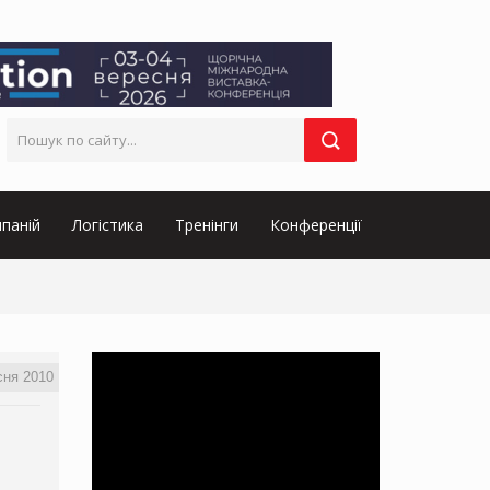
паній
Логістика
Тренінги
Конференції
сня 2010