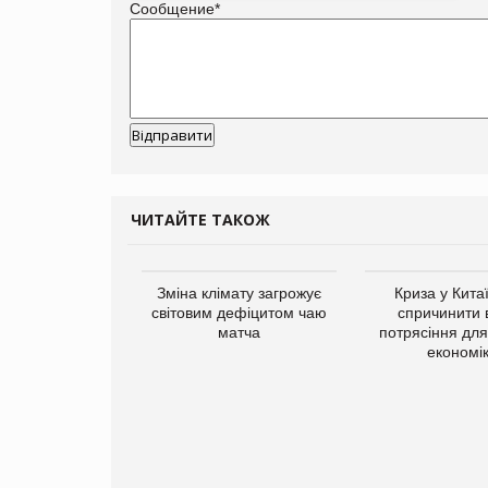
Сообщение
*
ЧИТАЙТЕ ТАКОЖ
ує виробника
Зміна клімату загрожує
Криза у Кита
добавок Thorne
світовим дефіцитом чаю
спричинити 
матча
потрясіння для 
економі