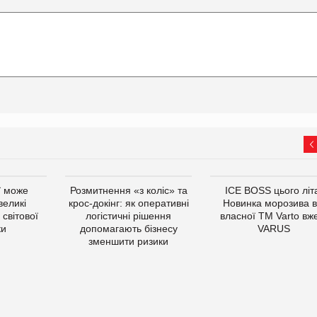
ї може
Розмитнення «з коліс» та
ICE BOSS цього літ
великі
крос-докінг: як оперативні
Новинка морозива в
світової
логістичні рішення
власної ТМ Varto вж
ки
допомагають бізнесу
VARUS
зменшити ризики