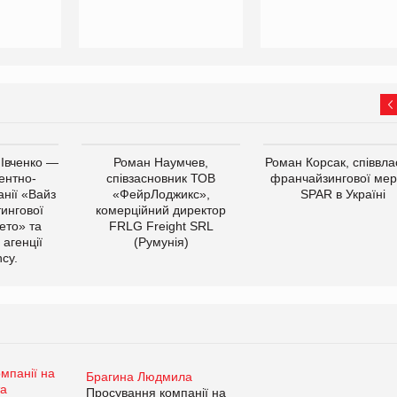
 Івченко —
Роман Наумчев,
Роман Корсак, співвла
ентно-
співзасновник ТОВ
франчайзингової мер
нії «Вайз
«ФейрЛоджикс»,
SPAR в Україні
тингової
комерційний директор
ето» та
FRLG Freight SRL
 агенції
(Румунія)
cy.
Брагина Людмила
Просування компанії на