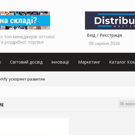
Вхід
Реєстрація
л топ-менеджерів оптової
та роздрібної торгівлі
08 серпня 2026
к
Світовий досвід
Інновації
Маркетинг
Каталог Ком
mfy ускоряет развитие
06 вере
ИЕ