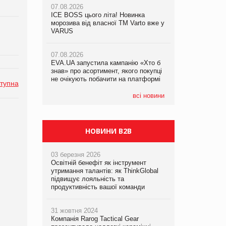
07.08.2026
ICE BOSS цього літа! Новинка
06.08.2026
07.08.2026
морозива від власної ТМ Varto вже у
Смачна новинка для хвостатих: у
Франція заборонила рекламні дзвінки
VARUS
VARUS з’явилися паучі Varto Paw
без згоди клієнтів
expert від власної ТМ Varto!
07.08.2026
EVA.UA запустила кампанію «Хто б
05.08.2026
знав» про асортимент, якого покупці
Мережа супермаркетів VARUS купує
не очікують побачити на платформі
мережу магазинів формату
тупна
convenience store КОЛО: об’єднана
компанія налічуватиме 374 магазини
всі новини
НОВИНИ B2B
03 березня 2026
Освітній бенефіт як інструмент
утримання талантів: як ThinkGlobal
підвищує лояльність та
продуктивність вашої команди
31 жовтня 2024
Компанія Rarog Tactical Gear