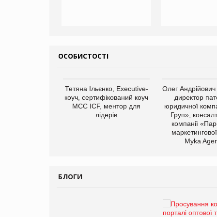
ОСОБИСТОСТІ
арас Ігорович,
Тетяна Ільєнко, Executive-
Олег Андрійович
иробництва ТОВ
коуч, сертифікований коуч
директор пат
Герчак"
МСС ICF, ментор для
юридичної компа
лідерів
Груп», консал
компанії «Пар
маркетингової
Myka Agen
БЛОГИ
Брагина Людмила
Просування компанії на