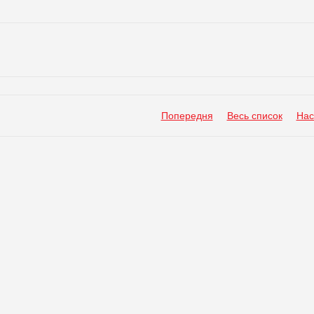
Попередня
Весь список
Нас